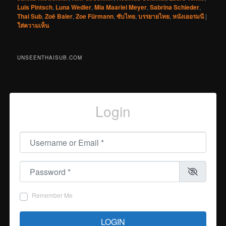
Luis Pintsch
,
Luna Wedler
,
Mia Maariel Meyer
,
Sabrina Schieder
,
Thai Sub
,
Zoë Baier
,
Zoe Fürmann
,
ซับไทย
,
บรรยายไทย
,
หนังเยอรมนี
|
ใส่ความเห็น
UNSEENTHAISUB.COM
Login
Username or Email
*
Password
*
Remember Me
LOGIN