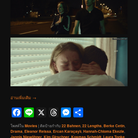
อ่านเพิ่มเติม
→
Facebook
Line
X
Threads
Messenger
Share
โพสท์ใน
Movies
|
ติดป้ายกำกับ
22 Bahnen
,
22 Lengths
,
Berke Cetin
,
Drama
,
Eleanor Reissa
,
Ercan Karaçaylı
,
Hannah-Chioma Ekezie
,
Jannis Niewöhner
,
Kim Girschner
,
Kosmas Schmidt
,
Laura Tonke
,