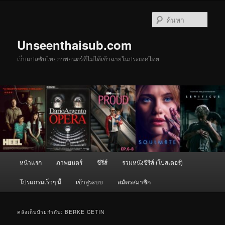
ข้าม
ข้าม
ไป
ไป
ค้นหา
ยัง
บทความ
เนื้อหา
รอง
Unseenthaisub.com
หลัก
เว็บแปลซับไทยภาพยนตร์ที่ไม่ได้เข้าฉายในประเทศไทย
เมนู
หน้าแรก
ภาพยนตร์
ซีรีส์
รวมหนังซีรีส์ (โปสเตอร์)
หลัก
โปรแกรมเร็วๆ นี้
เข้าสู่ระบบ
สมัครสมาชิก
คลังเก็บป้ายกำกับ:
BERKE CETIN