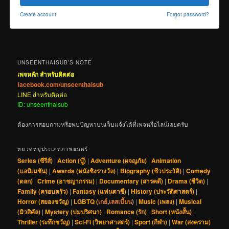
Create account
Forgot password?
UNSEENTHAISUB’S NOTE
เพจหลัก สำหรับติดต่อ
facebook.com/unseenthaisub
LINE สำหรับติดต่อ
ID: unseenthaisub
ต้องการสอบถามหรือพบปัญหาบนเว็บแจ้งได้ที่เพจหรือไลน์เลยครับ
หมวดหมู่ประเภทภาพยนตร์
Series (ซีรีส์)
|
Action (บู๊)
|
Adventure (ผจญภัย)
|
Animation
(แอนิเมชัน)
|
Awards (หนังชิงรางวัล)
|
Biography (ชีวประวัติ)
|
Comedy
(ตลก)
|
Crime (อาชญากรรม)
|
Documentary (สารคดี)
|
Drama (ชีวิต)
|
Family (ครอบครัว)
|
Fantasy (แฟนตาซี)
|
History (ประวัติศาสตร์)
|
Horror (สยองขวัญ)
|
LGBTQ (
เกย์
,
เลสเบี้ยน
)
|
Music (เพลง)
|
Musical
(มิวสิคัล)
|
Mystery (ปมปริศนา)
|
Romance (รัก)
|
Short (หนังสั้น)
|
Thriller (ระทึกขวัญ)
|
Sci-Fi (วิทยาศาสตร์)
|
Sport (กีฬา)
|
War (สงคราม)