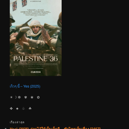
เร็วๆ นี้ – Yes (2025)
☀︎ ☽ ❁ ✾ ❀ ✿
✤ ♣︎ ♧ ☘︎
เรื่องล่าสุด
Heel (2025) ล่ามไว้ให้เป็นเด็กดี – ซับไทยเต็มเรื่อง [2467]