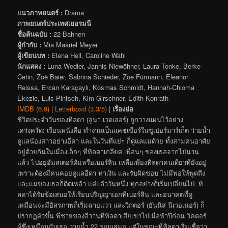
แนวภาพยนตร์ :
Drama
ภาพยนตร์ประเทศเยอรมนี
ชื่อต้นฉบับ :
22 Bahnen
ผู้กำกับ :
Mia Maariel Meyer
ผู้เขียนบท :
Elena Hell, Caroline Wahl
นักแสดง :
Luna Wedler, Jannis Niewöhner, Laura Tonke, Berke
Cetin, Zoë Baier, Sabrina Schieder, Zoe Fürmann, Eleanor
Reissa, Ercan Karaçaylı, Kosmas Schmidt, Hannah-Chioma
Ekezie, Luis Pintsch, Kim Girschner, Edith Konrath
IMDB (6.9)
|
Letterboxd (3.3/5)
|
เรื่องย่อ
ชีวิตประจำวันของทิลดา (ลูน่า เวดเลอร์) ถูกวางแผนไว้อย่าง
เคร่งครัด: เรียนหนังสือ ทำงานเป็นแคชเชียร์ในซูเปอร์มาร์เก็ต ว่ายน้ำ
ดูแลน้องสาวอย่างอีดา และในวันที่แย่ๆ ก็ดูแลแม่ด้วย ทั้งสามคนอาศัย
อยู่ด้วยกันในเมืองเล็กๆ ที่ทิลดาเกลียด เพื่อนๆ ของเธอจากไปนาน
แล้ว ไปอยู่อัมสเตอร์ดัมหรือเบอร์ลิน เหลือเพียงทิลดาคนเดียวที่ยังอยู่
เพราะต้องมีคนคอยดูแลอีดา หาเงิน และรับผิดชอบ ไม่มีพ่อให้พูดถึง
และแม่ของเธอก็ติดเหล้า แต่แล้ววันหนึ่ง ทุกอย่างก็เริ่มเปลี่ยนไป: ทิ
ลดาได้รับข้อเสนอให้เรียนปริญญาเอกที่เบอร์ลิน และอนาคตที่ดู
เหมือนจะมีอิสรภาพก็เริ่มฉายแวว และวิกตอร์ (ยันนิส นีเวอเนอร์) ก็
ปรากฏตัวขึ้น พี่ชายของอีวานที่ทิลดาเสียเขาไปเมื่อห้าปีก่อน วิคตอร์
ผู้ซึ่งเหมือนกับเธอ ว่ายน้ำ 22 รอบเสมอ แต่ในขณะที่ทิลดาเริ่มเชื่อว่า