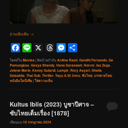
อ่านเพิ่มเติม
→
Facebook
Line
X
Threads
Messenger
Share
โพสท์ใน
Movies
|
ติดป้ายกำกับ
Ardina Rasti
,
Gandhi Fernando
,
Ge
Pamungkas
,
Gesya Shandy
,
Hana Saraswati
,
Horror
,
Isa Zega
,
Jolene Marie
,
Kenny Gulardi
,
Lampir
,
Rory Asyari
,
Sheila
Salsabila
,
Thai Sub
,
Thriller
,
Yayu A.W. Unru
,
ซับไทย
,
บรรยายไทย
,
หนังอินโดนีเซีย
|
ใส่ความเห็น
Kultus Iblis (2023) บูชาปีศาจ –
ซับไทยเต็มเรื่อง [1878]
เขียนบน
10 กรกฎาคม 2024