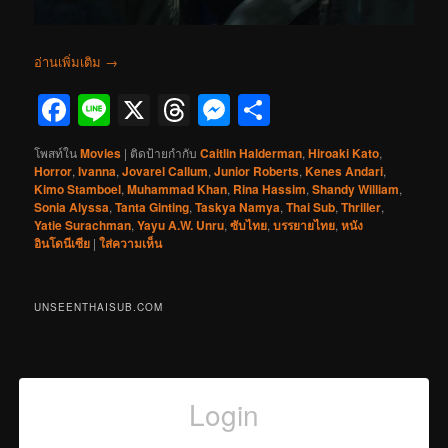
อ่านเพิ่มเติม
→
Facebook
Line
X
Threads
Messenger
Share
โพสท์ใน
Movies
|
ติดป้ายกำกับ
Caitlin Halderman
,
Hiroaki Kato
,
Horror
,
Ivanna
,
Jovarel Callum
,
Junior Roberts
,
Kenes Andari
,
Kimo Stamboel
,
Muhammad Khan
,
Rina Hassim
,
Shandy William
,
Sonia Alyssa
,
Tanta Ginting
,
Taskya Namya
,
Thai Sub
,
Thriller
,
Yatie Surachman
,
Yayu A.W. Unru
,
ซับไทย
,
บรรยายไทย
,
หนัง
อินโดนีเซีย
|
ใส่ความเห็น
UNSEENTHAISUB.COM
Login