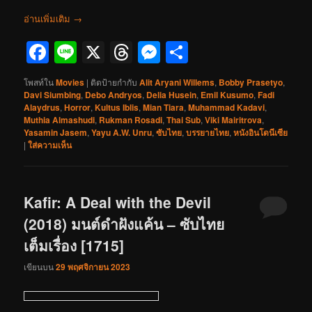
อ่านเพิ่มเติม
→
Facebook
Line
X
Threads
Messenger
Share
โพสท์ใน
Movies
|
ติดป้ายกำกับ
Alit Aryani Willems
,
Bobby Prasetyo
,
Davi Siumbing
,
Debo Andryos
,
Delia Husein
,
Emil Kusumo
,
Fadi
Alaydrus
,
Horror
,
Kultus Iblis
,
Mian Tiara
,
Muhammad Kadavi
,
Muthia Almashudi
,
Rukman Rosadi
,
Thai Sub
,
Viki Mairitrova
,
Yasamin Jasem
,
Yayu A.W. Unru
,
ซับไทย
,
บรรยายไทย
,
หนังอินโดนีเซีย
|
ใส่ความเห็น
Kafir: A Deal with the Devil
(2018) มนต์ดำฝังแค้น – ซับไทย
เต็มเรื่อง [1715]
เขียนบน
29 พฤศจิกายน 2023