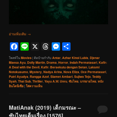
อ่านเพิ่มเติม
→
Facebook
Line
X
Threads
Messenger
Share
โพสท์ใน
Movies
|
ติดป้ายกำกับ
Antar
,
Azhar Kinoi Lubis
,
Djenar
Maesa Ayu
,
Dolly Martin
,
Drama
,
Horror
,
Indah Permatasari
,
Kafir:
A Deal with the Devil
,
Kafir: Bersekutu dengan Setan
,
Laksmi
Notokusumo
,
Mystery
,
Nadya Arina
,
Nova Eliza
,
Oce Permatasari
,
Putri Ayudya
,
Rangga Azof
,
Slamet Ambari
,
Sujiwo Tejo
,
Teddy
Syah
,
Thai Sub
,
Thriller
,
Yayu A.W. Unru
,
ซับไทย
,
บรรยายไทย
,
หนัง
อินโดนีเซีย
|
ใส่ความเห็น
MatiAnak (2019) เด็กมรณะ –
ซับไทยเต็มเรื่อง [1576]