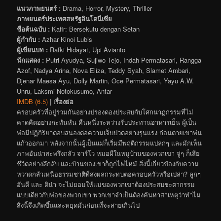
แนวภาพยนตร์ :
Drama, Horror, Mystery, Thriller
ภาพยนตร์ประเทศสหรัฐอินโดนีเซีย
ชื่อต้นฉบับ :
Kafir: Bersekutu dengan Setan
ผู้กำกับ :
Azhar Kinoi Lubis
ผู้เขียนบท :
Rafki Hidayat, Upi Avianto
นักแสดง :
Putri Ayudya, Sujiwo Tejo, Indah Permatasari, Rangga
Azof, Nadya Arina, Nova Eliza, Teddy Syah, Slamet Ambari,
Djenar Maesa Ayu, Dolly Martin, Oce Permatasari, Yayu A.W.
Unru, Laksmi Notokusumo, Antar
IMDB (6.5)
|
เรื่องย่อ
ครอบครัวที่อยู่ร่วมกันอย่างปรองดองประสบกับโศกนาฏกรรมที่ไม่
คาดคิดอย่างกะทันหัน คืนหนึ่งระหว่างรับประทานอาหารเย็น ผู้เป็น
พ่อมีปฏิกิริยาตอบสนองต่อความเจ็บปวดอย่างรุนแรง ก่อนตายเขาพ่น
แก้วออกมา หลังจากนั้นผู้เป็นแม่ก็เริ่มมีพฤติกรรมแปลกๆ และมักเห็น
ภาพอันน่าสะพรึงกลัว จาร์โว หมอผีในหมู่บ้านของพวกเขา จู่ๆ ก็เสีย
ชีวิตอย่างลึกลับ และบ้านของเขาก็ถูกไฟไหม้ สิ่งนี้เกี่ยวข้องกับความ
หวาดกลัวเหนือธรรมชาติที่ส่งผลกระทบต่อครอบครัวหรือเปล่า? ลูกๆ
อันดี และ ดิน่า จะไม่ยอมให้แม่ของพวกเขาต้องประสบชะตากรรม
แบบเดียวกับพ่อของพวกเขา พวกเขาจำเป็นต้องค้นหาสาเหตุว่าทำไม
สิ่งนี้จึงเกิดขึ้นและหยุดมันก่อนที่จะสายเกินไป