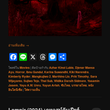
อ่านเพิ่มเติม
→
Facebook
Line
X
Threads
Messenger
Share
โพสท์ใน
Movies
|
ติดป้ายกำกับ
Azhar Kinoi Lubis
,
Djenar Maesa
Ayu
,
Horror
,
Ibnu Gundul
,
Karina Suwandhi
,
Kiki Narendra
,
Kimberly Ryder
,
Mangkujiwo 2
,
Marthino Lio
,
Pritt Timothy
,
Sara
Wijayanto
,
Sujiwo Tejo
,
Thai Sub
,
Widika Darsih Sidmore
,
Yasamin
Jasem
,
Yayu A.W. Unru
,
Yuyun Arfah
,
ซับไทย
,
บรรยายไทย
,
หนัง
อินโดนีเซีย
|
ใส่ความเห็น
Lampir (2024) เคหาสน์ลัมเปียร์