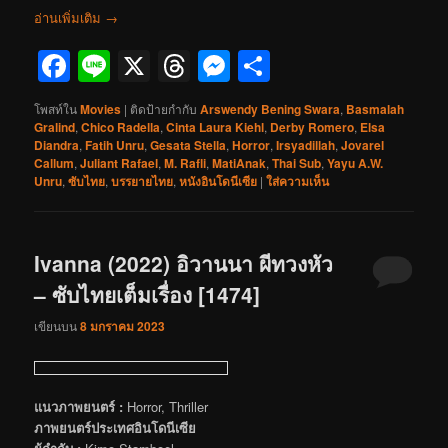
อ่านเพิ่มเติม
→
Facebook
Line
X
Threads
Messenger
Share
โพสท์ใน
Movies
|
ติดป้ายกำกับ
Arswendy Bening Swara
,
Basmalah
Gralind
,
Chico Radella
,
Cinta Laura Kiehl
,
Derby Romero
,
Elsa
Diandra
,
Fatih Unru
,
Gesata Stella
,
Horror
,
Irsyadillah
,
Jovarel
Callum
,
Juliant Rafael
,
M. Rafli
,
MatiAnak
,
Thai Sub
,
Yayu A.W.
Unru
,
ซับไทย
,
บรรยายไทย
,
หนังอินโดนีเซีย
|
ใส่ความเห็น
Ivanna (2022) อิวานนา ผีทวงหัว
– ซับไทยเต็มเรื่อง [1474]
เขียนบน
8 มกราคม 2023
แนวภาพยนตร์ :
Horror, Thriller
ภาพยนตร์ประเทศอินโดนีเซีย