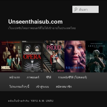
ข้าม
ข้าม
ไป
ไป
ค้นหา
ยัง
บทความ
เนื้อหา
รอง
Unseenthaisub.com
หลัก
เว็บแปลซับไทยภาพยนตร์ที่ไม่ได้เข้าฉายในประเทศไทย
เมนู
หน้าแรก
ภาพยนตร์
ซีรีส์
รวมหนังซีรีส์ (โปสเตอร์)
หลัก
โปรแกรมเร็วๆ นี้
เข้าสู่ระบบ
สมัครสมาชิก
คลังเก็บป้ายกำกับ:
YAYU A.W. UNRU