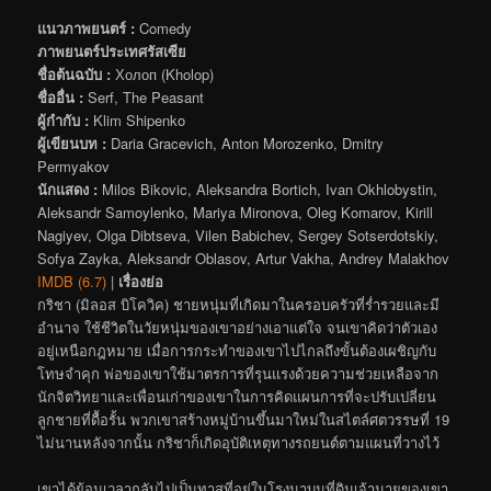
แนวภาพยนตร์ :
Comedy
ภาพยนตร์ประเทศรัสเซีย
ชื่อต้นฉบับ :
Холоп (Kholop)
ชื่ออื่น :
Serf, The Peasant
ผู้กำกับ :
Klim Shipenko
ผู้เขียนบท :
Daria Gracevich, Anton Morozenko, Dmitry
Permyakov
นักแสดง :
Milos Bikovic, Aleksandra Bortich, Ivan Okhlobystin,
Aleksandr Samoylenko, Mariya Mironova, Oleg Komarov, Kirill
Nagiyev, Olga Dibtseva, Vilen Babichev, Sergey Sotserdotskiy,
Sofya Zayka, Aleksandr Oblasov, Artur Vakha, Andrey Malakhov
IMDB (6.7)
|
เรื่องย่อ
กริชา (มิลอส บิโควิค) ชายหนุ่มที่เกิดมาในครอบครัวที่ร่ำรวยและมี
อำนาจ ใช้ชีวิตในวัยหนุ่มของเขาอย่างเอาแต่ใจ จนเขาคิดว่าตัวเอง
อยู่เหนือกฎหมาย เมื่อการกระทำของเขาไปไกลถึงขั้นต้องเผชิญกับ
โทษจำคุก พ่อของเขาใช้มาตรการที่รุนแรงด้วยความช่วยเหลือจาก
นักจิตวิทยาและเพื่อนเก่าของเขาในการคิดแผนการที่จะปรับเปลี่ยน
ลูกชายที่ดื้อรั้น พวกเขาสร้างหมู่บ้านขึ้นมาใหม่ในสไตล์ศตวรรษที่ 19
ไม่นานหลังจากนั้น กริชาก็เกิดอุบัติเหตุทางรถยนต์ตามแผนที่วางไว้
เขาได้ย้อนเวลากลับไปเป็นทาสที่อยู่ในโรงนาบนที่ดินเจ้านายของเขา