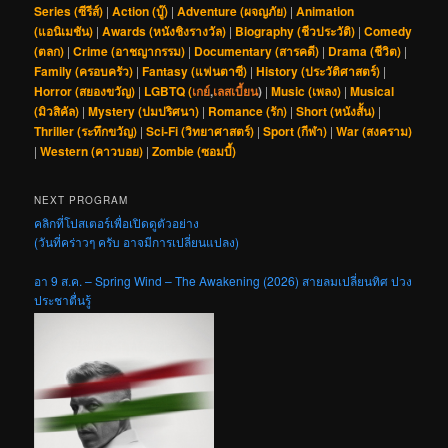
Series (ซีรีส์)
|
Action (บู๊)
|
Adventure (ผจญภัย)
|
Animation
(แอนิเมชัน)
|
Awards (หนังชิงรางวัล)
|
Biography (ชีวประวัติ)
|
Comedy
(ตลก)
|
Crime (อาชญากรรม)
|
Documentary (สารคดี)
|
Drama (ชีวิต)
|
Family (ครอบครัว)
|
Fantasy (แฟนตาซี)
|
History (ประวัติศาสตร์)
|
Horror (สยองขวัญ)
|
LGBTQ (
เกย์
,
เลสเบี้ยน
)
|
Music (เพลง)
|
Musical
(มิวสิคัล)
|
Mystery (ปมปริศนา)
|
Romance (รัก)
|
Short (หนังสั้น)
|
Thriller (ระทึกขวัญ)
|
Sci-Fi (วิทยาศาสตร์)
|
Sport (กีฬา)
|
War (สงคราม)
|
Western (คาวบอย)
|
Zombie (ซอมบี้)
NEXT PROGRAM
คลิกที่โปสเตอร์เพื่อเปิดดูตัวอย่าง
(วันที่คร่าวๆ ครับ อาจมีการเปลี่ยนแปลง)
อา 9 ส.ค. – Spring Wind – The Awakening (2026) สายลมเปลี่ยนทิศ ปวง
ประชาตื่นรู้