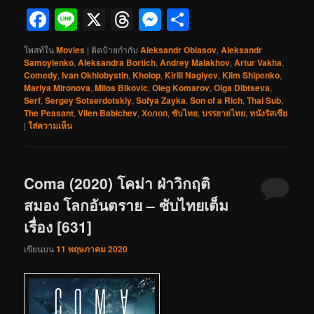
Facebook
Line
X
Threads
Messenger
Share
โพสท์ใน
Movies
|
ติดป้ายกำกับ
Aleksandr Oblasov
,
Aleksandr
Samoylenko
,
Aleksandra Bortich
,
Andrey Malakhov
,
Artur Vakha
,
Comedy
,
Ivan Okhlobystin
,
Kholop
,
Kirill Nagiyev
,
Klim Shipenko
,
Mariya Mironova
,
Milos Bikovic
,
Oleg Komarov
,
Olga Dibtseva
,
Serf
,
Sergey Sotserdotskiy
,
Sofya Zayka
,
Son of a Rich
,
Thai Sub
,
The Peasant
,
Vilen Babichev
,
Холоп
,
ซับไทย
,
บรรยายไทย
,
หนังรัสเซีย
|
ใส่ความเห็น
Coma (2020) โคม่า ฝ่าวิกฤติ
สมอง โลกอันตราย – ซับไทยเต็ม
เรื่อง [631]
เขียนบน
11 พฤษภาคม 2020