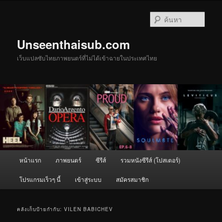
ข้าม
ข้าม
ไป
ไป
ค้นหา
ยัง
บทความ
เนื้อหา
รอง
Unseenthaisub.com
หลัก
เว็บแปลซับไทยภาพยนตร์ที่ไม่ได้เข้าฉายในประเทศไทย
เมนู
หน้าแรก
ภาพยนตร์
ซีรีส์
รวมหนังซีรีส์ (โปสเตอร์)
หลัก
โปรแกรมเร็วๆ นี้
เข้าสู่ระบบ
สมัครสมาชิก
คลังเก็บป้ายกำกับ:
VILEN BABICHEV