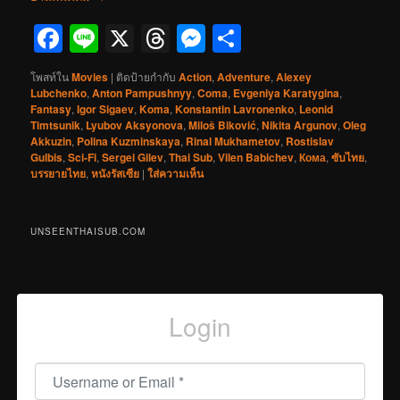
Facebook
Line
X
Threads
Messenger
Share
โพสท์ใน
Movies
|
ติดป้ายกำกับ
Action
,
Adventure
,
Alexey
Lubchenko
,
Anton Pampushnyy
,
Coma
,
Evgeniya Karatygina
,
Fantasy
,
Igor Sigaev
,
Koma
,
Konstantin Lavronenko
,
Leonid
Timtsunik
,
Lyubov Aksyonova
,
Miloš Biković
,
Nikita Argunov
,
Oleg
Akkuzin
,
Polina Kuzminskaya
,
Rinal Mukhametov
,
Rostislav
Gulbis
,
Sci-Fi
,
Sergei Gilev
,
Thai Sub
,
Vilen Babichev
,
Кома
,
ซับไทย
,
บรรยายไทย
,
หนังรัสเซีย
|
ใส่ความเห็น
UNSEENTHAISUB.COM
Login
Username or Email
*