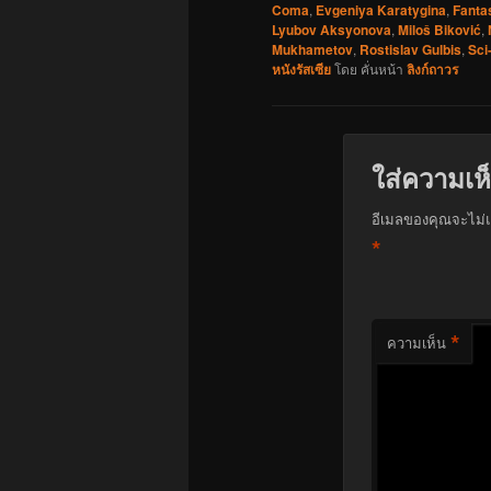
Coma
,
Evgeniya Karatygina
,
Fanta
Lyubov Aksyonova
,
Miloš Biković
,
Mukhametov
,
Rostislav Gulbis
,
Sci
หนังรัสเซีย
โดย
คั่นหน้า
ลิงก์ถาวร
ใส่ความเห
อีเมลของคุณจะไม่แ
*
*
ความเห็น