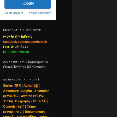
LOGIN
Create account
Forgot password?
UNSEENTHAISUB’S NOTE
เพจหลัก สำหรับติดต่อ
facebook.com/unseenthaisub
LINE สำหรับติดต่อ
ID: unseenthaisub
ต้องการสอบถามหรือพบปัญหาบน
เว็บแจ้งได้ที่เพจหรือไลน์เลยครับ
หมวดหมู่ประเภทภาพยนตร์
Series (ซีรีส์)
|
Action (บู๊)
|
Adventure (ผจญภัย)
|
Animation
(แอนิเมชัน)
|
Awards (หนังชิง
รางวัล)
|
Biography (ชีวประวัติ)
|
Comedy (ตลก)
|
Crime
(อาชญากรรม)
|
Documentary
(สารคดี)
|
Drama (ชีวิต)
|
Family