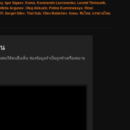
sy
,
Igor Sigaev
,
Koma
,
Konstantin Lavronenko
,
Leonid Timtsunik
,
Nikita Argunov
,
Oleg Akkuzin
,
Polina Kuzminskaya
,
Rinal
-Fi
,
Sergei Gilev
,
Thai Sub
,
Vilen Babichev
,
Кома
,
ซับไทย
,
บรรยายไทย
,
็น
สดงให้คนอื่นเห็น
ช่องข้อมูลจำเป็นถูกทำเครื่องหมาย