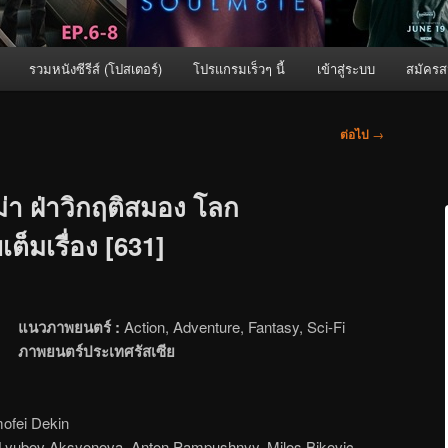
รวมหนังซีรีส์ (โปสเตอร์)
โปรแกรมเร็วๆ นี้
เข้าสู่ระบบ
สมัครส
ต่อไป
→
่า ฝ่าวิกฤติสมอง โลก
ต็มเรื่อง [631]
แนวภาพยนตร์ :
Action, Adventure, Fantasy, Sci-Fi
ภาพยนตร์ประเทศรัสเซีย
mofei Dekin
Lyubov Aksyonova, Anton Pampushnyy, Milos Bikovic,