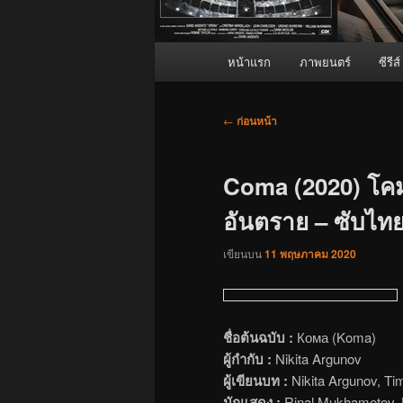
เมนู
หน้าแรก
ภาพยนตร์
ซีรีส์
หลัก
เมนู
←
ก่อนหน้า
นำทาง
เรื่อง
Coma (2020) โคม
อันตราย – ซับไทยเ
เขียนบน
11 พฤษภาคม 2020
ชื่อต้นฉบับ :
Кома (Koma)
ผู้กำกับ :
Nikita Argunov
ผู้เขียนบท :
Nikita Argunov, Ti
นักแสดง :
Rinal Mukhametov, 