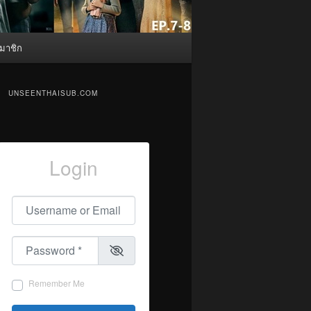
มาชิก
UNSEENTHAISUB.COM
Login
Username or Email
*
Password
*
Remember Me