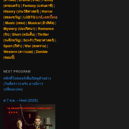
(ครอบครัว)
|
Fantasy (แฟนตาซี)
|
History (ประวัติศาสตร์)
|
Horror
(สยองขวัญ)
|
LGBTQ (
เกย์
,
เลสเบี้ยน
)
|
Music (เพลง)
|
Musical (มิวสิคัล)
|
Mystery (ปมปริศนา)
|
Romance
(รัก)
|
Short (หนังสั้น)
|
Thriller
(ระทึกขวัญ)
|
Sci-Fi (วิทยาศาสตร์)
|
Sport (กีฬา)
|
War (สงคราม)
|
Western (คาวบอย)
|
Zombie
(ซอมบี้)
NEXT PROGRAM
คลิกที่โปสเตอร์เพื่อเปิดดูตัวอย่าง
(วันที่คร่าวๆ ครับ อาจมีการ
เปลี่ยนแปลง)
ศ 7 ส.ค. – Heel (2025)