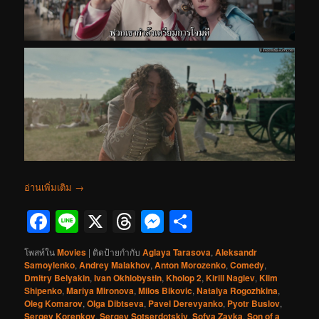
อ่านเพิ่มเติม
→
Facebook
Line
X
Threads
Messenger
Share
โพสท์ใน
Movies
|
ติดป้ายกำกับ
Aglaya Tarasova
,
Aleksandr
Samoylenko
,
Andrey Malakhov
,
Anton Morozenko
,
Comedy
,
Dmitry Belyakin
,
Ivan Okhlobystin
,
Kholop 2
,
Kirill Nagiev
,
Klim
Shipenko
,
Mariya Mironova
,
Milos Bikovic
,
Natalya Rogozhkina
,
Oleg Komarov
,
Olga Dibtseva
,
Pavel Derevyanko
,
Pyotr Buslov
,
Sergey Korenkov
,
Sergey Sotserdotskiy
,
Sofya Zayka
,
Son of a