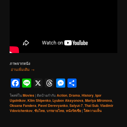
ภาพจากหนัง
อ่านเพิ่มเติม
→
Facebook
Line
X
Threads
Messenger
Share
โพสท์ใน
Movies
|
ติดป้ายกำกับ
Action
,
Drama
,
History
,
Igor
Ugolnikov
,
Klim Shipenko
,
Lyubov Aksyonova
,
Mariya Mironova
,
Oksana Fandera
,
Pavel Derevyanko
,
Salyut-7
,
Thai Sub
,
Vladimir
Vdovichenkov
,
ซับไทย
,
บรรยายไทย
,
หนังรัสเซีย
|
ใส่ความเห็น