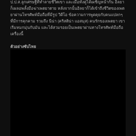
ป.ป.ส.ลูกเศรษฐีที่ทำลายชีวิตเขา และเมื่อทั้งคู่ได้เผชิญหน้ากัน อิลยา
ก็เผลอพลั้งมือฆ่าเพตยาตาย หลังจากนั้นอิลยาก็ได้เข้าถึงชีวิตของเพต
ยาผ่านโทรศัพท์มือถือที่มีรูป วิดีโอ ข้อความการพูดคุยกับคนแปลกๆ
ที่มีการคุกคาม รวมถึง นีน่า (คริสติน่า แอสมุส) คนรักของเพตยา เขา
เริ่มหมกมุ่นกับมัน และได้สวมรอยเป็นเพตยาผ่านทางโทรศัพท์มือถือ
เครื่องนี้
ตัวอย่างซับไทย