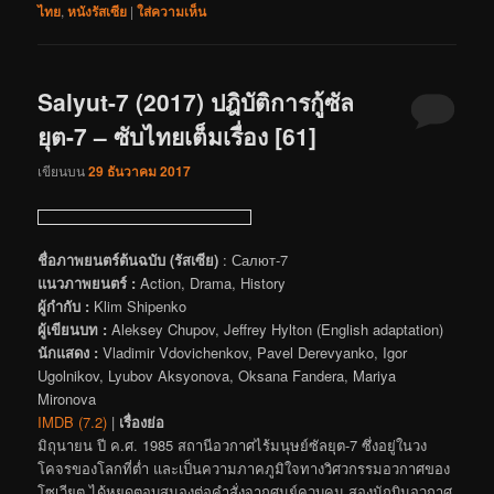
ไทย
,
หนังรัสเซีย
|
ใส่ความเห็น
Salyut-7 (2017) ปฎิบัติการกู้ซัล
ยุต-7 – ซับไทยเต็มเรื่อง [61]
เขียนบน
29 ธันวาคม 2017
ชื่อภาพยนตร์ต้นฉบับ (รัสเซีย)
: Салют-7
แนวภาพยนตร์ :
Action, Drama, History
ผู้กำกับ :
Klim Shipenko
ผู้เขียนบท :
Aleksey Chupov, Jeffrey Hylton (English adaptation)
นักแสดง :
Vladimir Vdovichenkov, Pavel Derevyanko, Igor
Ugolnikov, Lyubov Aksyonova, Oksana Fandera, Mariya
Mironova
IMDB (7.2)
|
เรื่องย่อ
มิถุนายน ปี ค.ศ. 1985 สถานีอวกาศไร้มนุษย์ซัลยุต-7 ซึ่งอยู่ในวง
โคจรของโลกที่ต่ำ และเป็นความภาคภูมิใจทางวิศวกรรมอวกาศของ
โซเวียต ได้หยุดตอบสนองต่อคำสั่งจากศูนย์ควบคุม สองนักบินอวกาศ