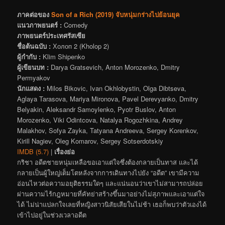
ภาคต่อของ
Son of a Rich (2019) จับหนุ่มกร่างไปย้อนยุค
แนวภาพยนตร์ :
Comedy
ภาพยนตร์ประเทศรัสเซีย
ชื่อต้นฉบับ :
Холоп 2 (Kholop 2)
ผู้กำกับ :
Klim Shipenko
ผู้เขียนบท :
Darya Gratsevich, Anton Morozenko, Dmitry
Permyakov
นักแสดง :
Milos Bikovic, Ivan Okhlobystin, Olga Dibtseva,
Aglaya Tarasova, Mariya Mironova, Pavel Derevyanko, Dmitry
Belyakin, Aleksandr Samoylenko, Pyotr Buslov, Anton
Morozenko, Viki Odintcova, Natalya Rogozhkina, Andrey
Malakhov, Sofya Zayka, Tatyana Andreeva, Sergey Korenkov,
Kirill Nagiev, Oleg Komarov, Sergey Sotserdotskiy
IMDB (5.7)
|
เรื่องย่อ
กริชา อดีตชายหนุ่มเหลือขอเอาแต่ใจซึ่งต้องกลายเป็นทาส และได้
กลายเป็นผู้ใหญ่เต็มโตหลังจากการเดินทางไปยัง “อดีต” เขามีความ
อ่อนไหวต่อความอยุติธรรมใดๆ และแน่นอนว่าเขาไม่สามารถปล่อย
ผ่านความไร้กฎหมายที่คัทย่าสร้างขึ้นมาอย่างไม่สุภาพและเอาแต่ใจ
ได้ ไม่น่าแปลกใจเลยที่หญิงสาวนิสัยเสียในไม่ช้า เธอก็พบว่าตัวเองได้
เข้าไปอยู่ในช่วงเวลาอดีต