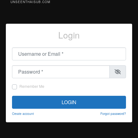
UNSEENTHAISUB.COM
Login
Username or Email
*
Password
*
Remember Me
LOGIN
Create account
Forgot password?