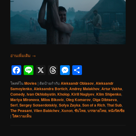
อ่านเพิ่มเติม
→
Facebook
Line
X
Threads
Messenger
Share
โพสท์ใน
Movies
|
ติดป้ายกำกับ
Aleksandr Oblasov
,
Aleksandr
Samoylenko
,
Aleksandra Bortich
,
Andrey Malakhov
,
Artur Vakha
,
Comedy
,
Ivan Okhlobystin
,
Kholop
,
Kirill Nagiyev
,
Klim Shipenko
,
Mariya Mironova
,
Milos Bikovic
,
Oleg Komarov
,
Olga Dibtseva
,
Serf
,
Sergey Sotserdotskiy
,
Sofya Zayka
,
Son of a Rich
,
Thai Sub
,
The Peasant
,
Vilen Babichev
,
Холоп
,
ซับไทย
,
บรรยายไทย
,
หนังรัสเซีย
|
ใส่ความเห็น