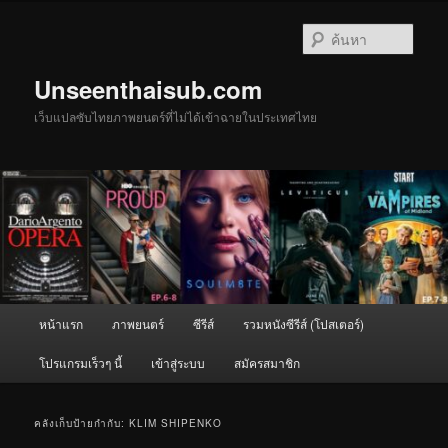
ข้าม
ข้าม
ไป
ไป
ค้นหา
ยัง
บทความ
เนื้อหา
รอง
Unseenthaisub.com
หลัก
เว็บแปลซับไทยภาพยนตร์ที่ไม่ได้เข้าฉายในประเทศไทย
เมนู
หน้าแรก
ภาพยนตร์
ซีรีส์
รวมหนังซีรีส์ (โปสเตอร์)
หลัก
โปรแกรมเร็วๆ นี้
เข้าสู่ระบบ
สมัครสมาชิก
คลังเก็บป้ายกำกับ:
KLIM SHIPENKO