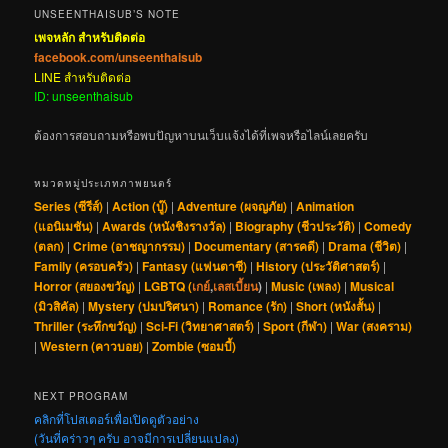
UNSEENTHAISUB’S NOTE
เพจหลัก สำหรับติดต่อ
facebook.com/unseenthaisub
LINE สำหรับติดต่อ
ID: unseenthaisub
ต้องการสอบถามหรือพบปัญหาบนเว็บแจ้งได้ที่เพจหรือไลน์เลยครับ
หมวดหมู่ประเภทภาพยนตร์
Series (ซีรีส์)
|
Action (บู๊)
|
Adventure (ผจญภัย)
|
Animation
(แอนิเมชัน)
|
Awards (หนังชิงรางวัล)
|
Biography (ชีวประวัติ)
|
Comedy
(ตลก)
|
Crime (อาชญากรรม)
|
Documentary (สารคดี)
|
Drama (ชีวิต)
|
Family (ครอบครัว)
|
Fantasy (แฟนตาซี)
|
History (ประวัติศาสตร์)
|
Horror (สยองขวัญ)
|
LGBTQ (
เกย์
,
เลสเบี้ยน
)
|
Music (เพลง)
|
Musical
(มิวสิคัล)
|
Mystery (ปมปริศนา)
|
Romance (รัก)
|
Short (หนังสั้น)
|
Thriller (ระทึกขวัญ)
|
Sci-Fi (วิทยาศาสตร์)
|
Sport (กีฬา)
|
War (สงคราม)
|
Western (คาวบอย)
|
Zombie (ซอมบี้)
NEXT PROGRAM
คลิกที่โปสเตอร์เพื่อเปิดดูตัวอย่าง
(วันที่คร่าวๆ ครับ อาจมีการเปลี่ยนแปลง)