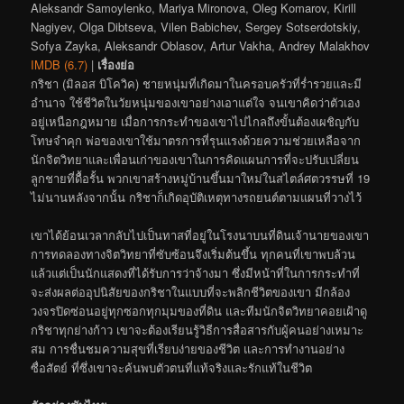
Aleksandr Samoylenko, Mariya Mironova, Oleg Komarov, Kirill
Nagiyev, Olga Dibtseva, Vilen Babichev, Sergey Sotserdotskiy,
Sofya Zayka, Aleksandr Oblasov, Artur Vakha, Andrey Malakhov
IMDB (6.7)
|
เรื่องย่อ
กริชา (มิลอส บิโควิค) ชายหนุ่มที่เกิดมาในครอบครัวที่ร่ำรวยและมี
อำนาจ ใช้ชีวิตในวัยหนุ่มของเขาอย่างเอาแต่ใจ จนเขาคิดว่าตัวเอง
อยู่เหนือกฎหมาย เมื่อการกระทำของเขาไปไกลถึงขั้นต้องเผชิญกับ
โทษจำคุก พ่อของเขาใช้มาตรการที่รุนแรงด้วยความช่วยเหลือจาก
นักจิตวิทยาและเพื่อนเก่าของเขาในการคิดแผนการที่จะปรับเปลี่ยน
ลูกชายที่ดื้อรั้น พวกเขาสร้างหมู่บ้านขึ้นมาใหม่ในสไตล์ศตวรรษที่ 19
ไม่นานหลังจากนั้น กริชาก็เกิดอุบัติเหตุทางรถยนต์ตามแผนที่วางไว้
เขาได้ย้อนเวลากลับไปเป็นทาสที่อยู่ในโรงนาบนที่ดินเจ้านายของเขา
การทดลองทางจิตวิทยาที่ซับซ้อนจึงเริ่มต้นขึ้น ทุกคนที่เขาพบล้วน
แล้วแต่เป็นนักแสดงที่ได้รับการว่าจ้างมา ซึ่งมีหน้าที่ในการกระทำที่
จะส่งผลต่ออุปนิสัยของกริชาในแบบที่จะพลิกชีวิตของเขา มีกล้อง
วงจรปิดซ่อนอยู่ทุกซอกทุกมุมของที่ดิน และทีมนักจิตวิทยาคอยเฝ้าดู
กริชาทุกย่างก้าว เขาจะต้องเรียนรู้วิธีการสื่อสารกับผู้คนอย่างเหมาะ
สม การชื่นชมความสุขที่เรียบง่ายของชีวิต และการทำงานอย่าง
ซื่อสัตย์ ที่ซึ่งเขาจะค้นพบตัวตนที่แท้จริงและรักแท้ในชีวิต