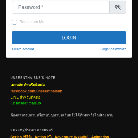
Password
*
Remember Me
LOGIN
Create account
Forgot password?
UNSEENTHAISUB’S NOTE
เพจหลัก สำหรับติดต่อ
facebook.com/unseenthaisub
LINE สำหรับติดต่อ
ID: unseenthaisub
ต้องการสอบถามหรือพบปัญหาบนเว็บแจ้งได้ที่เพจหรือไลน์เลยครับ
หมวดหมู่ประเภทภาพยนตร์
Series (ซีรีส์)
|
Action (บู๊)
|
Adventure (ผจญภัย)
|
Animation