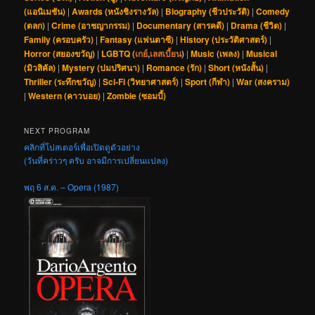
(แอนิเมชัน)
|
Awards (หนังชิงรางวัล)
|
Biography (ชีวประวัติ)
|
Comedy
(ตลก)
|
Crime (อาชญากรรม)
|
Documentary (สารคดี)
|
Drama (ชีวิต)
|
Family (ครอบครัว)
|
Fantasy (แฟนตาซี)
|
History (ประวัติศาสตร์)
|
Horror (สยองขวัญ)
|
LGBTQ (
เกย์
,
เลสเบี้ยน
)
|
Music (เพลง)
|
Musical
(มิวสิคัล)
|
Mystery (ปมปริศนา)
|
Romance (รัก)
|
Short (หนังสั้น)
|
Thriller (ระทึกขวัญ)
|
Sci-Fi (วิทยาศาสตร์)
|
Sport (กีฬา)
|
War (สงคราม)
|
Western (คาวบอย)
|
Zombie (ซอมบี้)
NEXT PROGRAM
คลิกที่โปสเตอร์เพื่อเปิดดูตัวอย่าง
(วันที่คร่าวๆ ครับ อาจมีการเปลี่ยนแปลง)
พฤ 6 ส.ค. – Opera (1987)