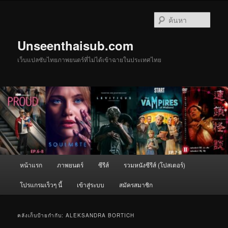
ข้าม
ข้าม
ไป
ไป
ค้นหา
ยัง
บทความ
เนื้อหา
รอง
Unseenthaisub.com
หลัก
เว็บแปลซับไทยภาพยนตร์ที่ไม่ได้เข้าฉายในประเทศไทย
เมนู
หน้าแรก
ภาพยนตร์
ซีรีส์
รวมหนังซีรีส์ (โปสเตอร์)
หลัก
โปรแกรมเร็วๆ นี้
เข้าสู่ระบบ
สมัครสมาชิก
คลังเก็บป้ายกำกับ:
ALEKSANDRA BORTICH