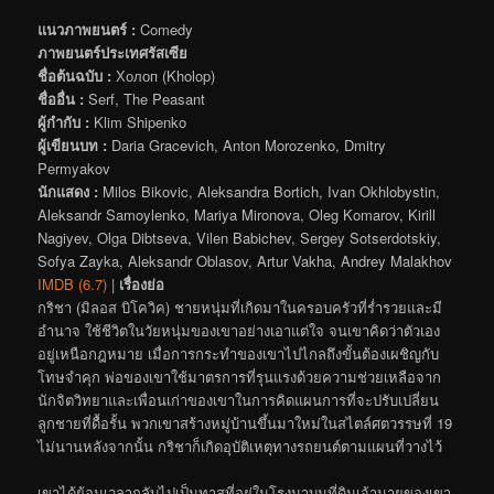
แนวภาพยนตร์ :
Comedy
ภาพยนตร์ประเทศรัสเซีย
ชื่อต้นฉบับ :
Холоп (Kholop)
ชื่ออื่น :
Serf, The Peasant
ผู้กำกับ :
Klim Shipenko
ผู้เขียนบท :
Daria Gracevich, Anton Morozenko, Dmitry
Permyakov
นักแสดง :
Milos Bikovic, Aleksandra Bortich, Ivan Okhlobystin,
Aleksandr Samoylenko, Mariya Mironova, Oleg Komarov, Kirill
Nagiyev, Olga Dibtseva, Vilen Babichev, Sergey Sotserdotskiy,
Sofya Zayka, Aleksandr Oblasov, Artur Vakha, Andrey Malakhov
IMDB (6.7)
|
เรื่องย่อ
กริชา (มิลอส บิโควิค) ชายหนุ่มที่เกิดมาในครอบครัวที่ร่ำรวยและมี
อำนาจ ใช้ชีวิตในวัยหนุ่มของเขาอย่างเอาแต่ใจ จนเขาคิดว่าตัวเอง
อยู่เหนือกฎหมาย เมื่อการกระทำของเขาไปไกลถึงขั้นต้องเผชิญกับ
โทษจำคุก พ่อของเขาใช้มาตรการที่รุนแรงด้วยความช่วยเหลือจาก
นักจิตวิทยาและเพื่อนเก่าของเขาในการคิดแผนการที่จะปรับเปลี่ยน
ลูกชายที่ดื้อรั้น พวกเขาสร้างหมู่บ้านขึ้นมาใหม่ในสไตล์ศตวรรษที่ 19
ไม่นานหลังจากนั้น กริชาก็เกิดอุบัติเหตุทางรถยนต์ตามแผนที่วางไว้
เขาได้ย้อนเวลากลับไปเป็นทาสที่อยู่ในโรงนาบนที่ดินเจ้านายของเขา