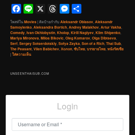
Facebook
Line
X
Threads
Messenger
Share
โพสท์ใน
Movies
|
ติดป้ายกำกับ
Aleksandr Oblasov
,
Aleksandr
Samoylenko
,
Aleksandra Bortich
,
Andrey Malakhov
,
Artur Vakha
,
Comedy
,
Ivan Okhlobystin
,
Kholop
,
Kirill Nagiyev
,
Klim Shipenko
,
Mariya Mironova
,
Milos Bikovic
,
Oleg Komarov
,
Olga Dibtseva
,
Serf
,
Sergey Sotserdotskiy
,
Sofya Zayka
,
Son of a Rich
,
Thai Sub
,
The Peasant
,
Vilen Babichev
,
Холоп
,
ซับไทย
,
บรรยายไทย
,
หนังรัสเซีย
|
ใส่ความเห็น
UNSEENTHAISUB.COM
Login
Username or Email
*