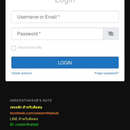
Username or Email
*
Password
*
Remember Me
LOGIN
Create account
Forgot password?
UNSEENTHAISUB’S NOTE
เพจหลัก สำหรับติดต่อ
facebook.com/unseenthaisub
LINE สำหรับติดต่อ
ID: unseenthaisub