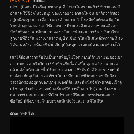
IMDB (6.7)
|
เรื่องย่อ
กริชา (มิลอส บิโควิค) ชายหนุ่มที่เกิดมาในครอบครัวที่ร่ำรวยและมี
อำนาจ ใช้ชีวิตในวัยหนุ่มของเขาอย่างเอาแต่ใจ จนเขาคิดว่าตัวเอง
อยู่เหนือกฎหมาย เมื่อการกระทำของเขาไปไกลถึงขั้นต้องเผชิญกับ
โทษจำคุก พ่อของเขาใช้มาตรการที่รุนแรงด้วยความช่วยเหลือจาก
นักจิตวิทยาและเพื่อนเก่าของเขาในการคิดแผนการที่จะปรับเปลี่ยน
ลูกชายที่ดื้อรั้น พวกเขาสร้างหมู่บ้านขึ้นมาใหม่ในสไตล์ศตวรรษที่ 19
ไม่นานหลังจากนั้น กริชาก็เกิดอุบัติเหตุทางรถยนต์ตามแผนที่วางไว้
เขาได้ย้อนเวลากลับไปเป็นทาสที่อยู่ในโรงนาบนที่ดินเจ้านายของเขา
การทดลองทางจิตวิทยาที่ซับซ้อนจึงเริ่มต้นขึ้น ทุกคนที่เขาพบล้วน
แล้วแต่เป็นนักแสดงที่ได้รับการว่าจ้างมา ซึ่งมีหน้าที่ในการกระทำที่
จะส่งผลต่ออุปนิสัยของกริชาในแบบที่จะพลิกชีวิตของเขา มีกล้อง
วงจรปิดซ่อนอยู่ทุกซอกทุกมุมของที่ดิน และทีมนักจิตวิทยาคอยเฝ้าดู
กริชาทุกย่างก้าว เขาจะต้องเรียนรู้วิธีการสื่อสารกับผู้คนอย่างเหมาะ
สม การชื่นชมความสุขที่เรียบง่ายของชีวิต และการทำงานอย่าง
ซื่อสัตย์ ที่ซึ่งเขาจะค้นพบตัวตนที่แท้จริงและรักแท้ในชีวิต
ตัวอย่างซับไทย