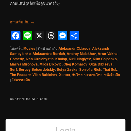
ภาพแคป
(คลิกเพื่อดูขนาดจริง)
อ่านเพิ่มเติม
→
Facebook
Line
X
Threads
Messenger
Share
โพสท์ใน
Movies
|
ติดป้ายกำกับ
Aleksandr Oblasov
,
Aleksandr
Samoylenko
,
Aleksandra Bortich
,
Andrey Malakhov
,
Artur Vakha
,
Comedy
,
Ivan Okhlobystin
,
Kholop
,
Kirill Nagiyev
,
Klim Shipenko
,
Mariya Mironova
,
Milos Bikovic
,
Oleg Komarov
,
Olga Dibtseva
,
Serf
,
Sergey Sotserdotskiy
,
Sofya Zayka
,
Son of a Rich
,
Thai Sub
,
The Peasant
,
Vilen Babichev
,
Холоп
,
ซับไทย
,
บรรยายไทย
,
หนังรัสเซีย
|
ใส่ความเห็น
UNSEENTHAISUB.COM
Login