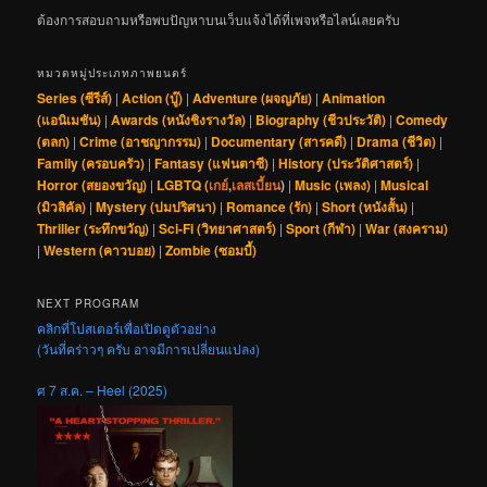
ต้องการสอบถามหรือพบปัญหาบนเว็บแจ้งได้ที่เพจหรือไลน์เลยครับ
หมวดหมู่ประเภทภาพยนตร์
Series (ซีรีส์)
|
Action (บู๊)
|
Adventure (ผจญภัย)
|
Animation
(แอนิเมชัน)
|
Awards (หนังชิงรางวัล)
|
Biography (ชีวประวัติ)
|
Comedy
(ตลก)
|
Crime (อาชญากรรม)
|
Documentary (สารคดี)
|
Drama (ชีวิต)
|
Family (ครอบครัว)
|
Fantasy (แฟนตาซี)
|
History (ประวัติศาสตร์)
|
Horror (สยองขวัญ)
|
LGBTQ (
เกย์
,
เลสเบี้ยน
)
|
Music (เพลง)
|
Musical
(มิวสิคัล)
|
Mystery (ปมปริศนา)
|
Romance (รัก)
|
Short (หนังสั้น)
|
Thriller (ระทึกขวัญ)
|
Sci-Fi (วิทยาศาสตร์)
|
Sport (กีฬา)
|
War (สงคราม)
|
Western (คาวบอย)
|
Zombie (ซอมบี้)
NEXT PROGRAM
คลิกที่โปสเตอร์เพื่อเปิดดูตัวอย่าง
(วันที่คร่าวๆ ครับ อาจมีการเปลี่ยนแปลง)
ศ 7 ส.ค. – Heel (2025)