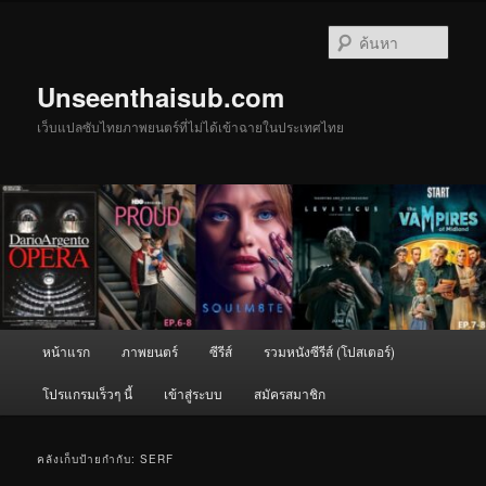
ข้าม
ข้าม
ไป
ไป
ค้นหา
ยัง
บทความ
เนื้อหา
รอง
Unseenthaisub.com
หลัก
เว็บแปลซับไทยภาพยนตร์ที่ไม่ได้เข้าฉายในประเทศไทย
เมนู
หน้าแรก
ภาพยนตร์
ซีรีส์
รวมหนังซีรีส์ (โปสเตอร์)
หลัก
โปรแกรมเร็วๆ นี้
เข้าสู่ระบบ
สมัครสมาชิก
คลังเก็บป้ายกำกับ:
SERF