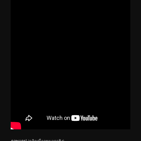
ภาพแคป
(คลิกเพื่อดูขนาดจริง)