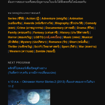
ต้องการสอบถามหรือพบปัญหาบนเว็บแจ้งได้ที่เพจหรือไลน์เลยครับ
หมวดหมู่ประเภทภาพยนตร์
Series (ซีรีส์)
|
Action (บู๊)
|
Adventure (ผจญภัย)
|
Animation
(แอนิเมชัน)
|
Awards (หนังชิงรางวัล)
|
Biography (ชีวประวัติ)
|
Comedy
(ตลก)
|
Crime (อาชญากรรม)
|
Documentary (สารคดี)
|
Drama (ชีวิต)
|
Family (ครอบครัว)
|
Fantasy (แฟนตาซี)
|
History (ประวัติศาสตร์)
|
Horror (สยองขวัญ)
|
LGBTQ (
เกย์
,
เลสเบี้ยน
)
|
Music (เพลง)
|
Musical
(มิวสิคัล)
|
Mystery (ปมปริศนา)
|
Romance (รัก)
|
Short (หนังสั้น)
|
Thriller (ระทึกขวัญ)
|
Sci-Fi (วิทยาศาสตร์)
|
Sport (กีฬา)
|
War (สงคราม)
|
Western (คาวบอย)
|
Zombie (ซอมบี้)
NEXT PROGRAM
คลิกที่โปสเตอร์เพื่อเปิดดูตัวอย่าง
(วันที่คร่าวๆ ครับ อาจมีการเปลี่ยนแปลง)
จ 10 ส.ค. – Okinawan Horror Stories 2 (2013) เรื่องเล่าสยองจากโอกินา
ว่า 2