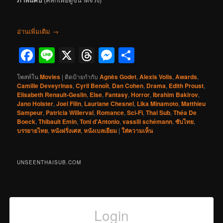
อ่านเพิ่มเติม
→
Facebook
Line
X
Threads
Messenger
Share
โพสท์ใน
Movies
|
ติดป้ายกำกับ
Agnès Godet
,
Alexis Volis
,
Awards
,
Camille Deveyrinas
,
Cyril Benoît
,
Dan Cohen
,
Drama
,
Edith Proust
,
Elisabeth Renault-Geslin
,
Else
,
Fantasy
,
Horror
,
Ibrahim Bakirov
,
Jano Holster
,
Joel Filin
,
Lauriane Chesnel
,
Lika Minamoto
,
Matthieu
Sampeur
,
Patricia Willerval
,
Romance
,
Sci-Fi
,
Thai Sub
,
Théa De
Boeck
,
Thibault Emin
,
Toni d'Antonio
,
vassili schémann
,
ซับไทย
,
บรรยายไทย
,
หนังฝรั่งเศส
,
หนังเบลเยียม
|
ใส่ความเห็น
UNSEENTHAISUB.COM
Login