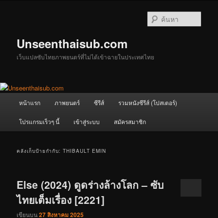
ข้าม
ข้าม
ไป
ไป
ค้นหา
ยัง
บทความ
เนื้อหา
รอง
Unseenthaisub.com
หลัก
เว็บแปลซับไทยภาพยนตร์ที่ไม่ได้เข้าฉายในประเทศไทย
เมนู
หน้าแรก
ภาพยนตร์
ซีรีส์
รวมหนังซีรีส์ (โปสเตอร์)
หลัก
โปรแกรมเร็วๆ นี้
เข้าสู่ระบบ
สมัครสมาชิก
คลังเก็บป้ายกำกับ:
THIBAULT EMIN
Else (2024) ดูดร่างล้างโลก – ซับ
ไทยเต็มเรื่อง [2221]
เขียนบน
27 สิงหาคม 2025