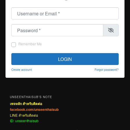
Username or Email
*
Password
*
Remember Me
LOGIN
Create account
Forgot password?
UNSEENTHAISUB’S NOTE
เพจหลัก สำหรับติดต่อ
facebook.com/unseenthaisub
LINE สำหรับติดต่อ
ID: unseenthaisub