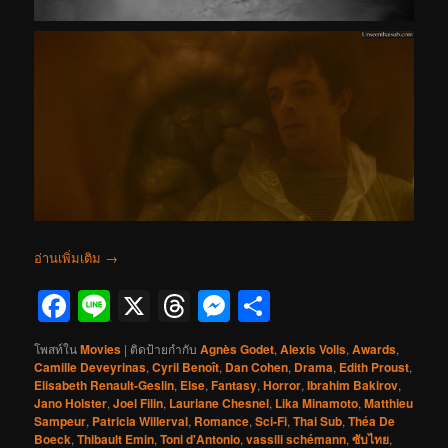
อ่านเพิ่มเติม
→
Facebook
Line
X
Threads
Messenger
Share
โพสท์ใน
Movies
|
ติดป้ายกำกับ
Agnès Godet
,
Alexis Volis
,
Awards
,
Camille Deveyrinas
,
Cyril Benoît
,
Dan Cohen
,
Drama
,
Edith Proust
,
Elisabeth Renault-Geslin
,
Else
,
Fantasy
,
Horror
,
Ibrahim Bakirov
,
Jano Holster
,
Joel Filin
,
Lauriane Chesnel
,
Lika Minamoto
,
Matthieu
Sampeur
,
Patricia Willerval
,
Romance
,
Sci-Fi
,
Thai Sub
,
Théa De
Boeck
,
Thibault Emin
,
Toni d'Antonio
,
vassili schémann
,
ซับไทย
,