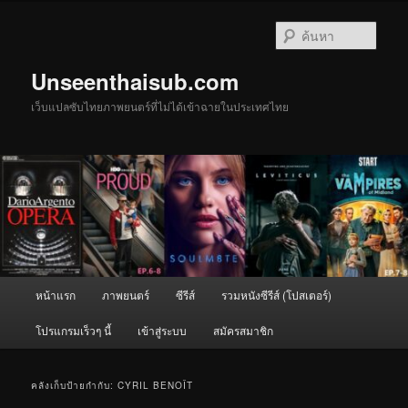
ข้าม
ข้าม
ไป
ไป
ค้นหา
ยัง
บทความ
เนื้อหา
รอง
Unseenthaisub.com
หลัก
เว็บแปลซับไทยภาพยนตร์ที่ไม่ได้เข้าฉายในประเทศไทย
เมนู
หน้าแรก
ภาพยนตร์
ซีรีส์
รวมหนังซีรีส์ (โปสเตอร์)
หลัก
โปรแกรมเร็วๆ นี้
เข้าสู่ระบบ
สมัครสมาชิก
คลังเก็บป้ายกำกับ:
CYRIL BENOÎT