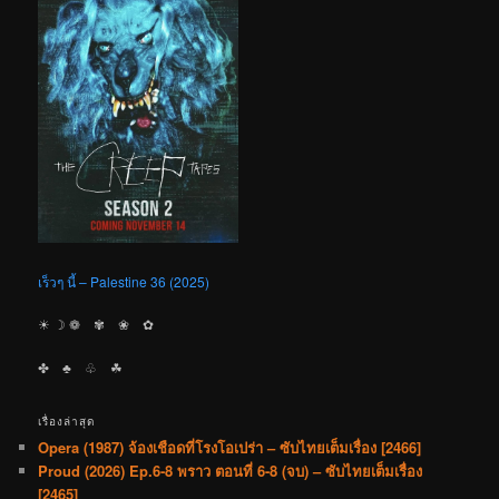
เร็วๆ นี้ – Palestine 36 (2025)
☀︎ ☽ ❁ ✾ ❀ ✿
✤ ♣︎ ♧ ☘︎
เรื่องล่าสุด
Opera (1987) จ้องเชือดที่โรงโอเปร่า – ซับไทยเต็มเรื่อง [2466]
Proud (2026) Ep.6-8 พราว ตอนที่ 6-8 (จบ) – ซับไทยเต็มเรื่อง
[2465]