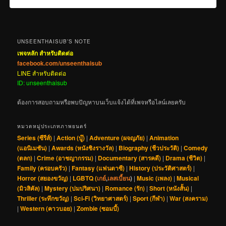
UNSEENTHAISUB’S NOTE
เพจหลัก สำหรับติดต่อ
facebook.com/unseenthaisub
LINE สำหรับติดต่อ
ID: unseenthaisub
ต้องการสอบถามหรือพบปัญหาบนเว็บแจ้งได้ที่เพจหรือไลน์เลยครับ
หมวดหมู่ประเภทภาพยนตร์
Series (ซีรีส์)
|
Action (บู๊)
|
Adventure (ผจญภัย)
|
Animation
(แอนิเมชัน)
|
Awards (หนังชิงรางวัล)
|
Biography (ชีวประวัติ)
|
Comedy
(ตลก)
|
Crime (อาชญากรรม)
|
Documentary (สารคดี)
|
Drama (ชีวิต)
|
Family (ครอบครัว)
|
Fantasy (แฟนตาซี)
|
History (ประวัติศาสตร์)
|
Horror (สยองขวัญ)
|
LGBTQ (
เกย์
,
เลสเบี้ยน
)
|
Music (เพลง)
|
Musical
(มิวสิคัล)
|
Mystery (ปมปริศนา)
|
Romance (รัก)
|
Short (หนังสั้น)
|
Thriller (ระทึกขวัญ)
|
Sci-Fi (วิทยาศาสตร์)
|
Sport (กีฬา)
|
War (สงคราม)
|
Western (คาวบอย)
|
Zombie (ซอมบี้)