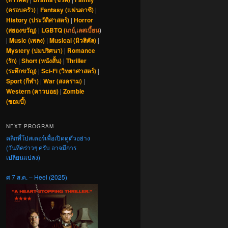
(ครอบครัว)
|
Fantasy (แฟนตาซี)
|
History (ประวัติศาสตร์)
|
Horror
(สยองขวัญ)
|
LGBTQ (
เกย์
,
เลสเบี้ยน
)
|
Music (เพลง)
|
Musical (มิวสิคัล)
|
Mystery (ปมปริศนา)
|
Romance
(รัก)
|
Short (หนังสั้น)
|
Thriller
(ระทึกขวัญ)
|
Sci-Fi (วิทยาศาสตร์)
|
Sport (กีฬา)
|
War (สงคราม)
|
Western (คาวบอย)
|
Zombie
(ซอมบี้)
NEXT PROGRAM
คลิกที่โปสเตอร์เพื่อเปิดดูตัวอย่าง
(วันที่คร่าวๆ ครับ อาจมีการ
เปลี่ยนแปลง)
ศ 7 ส.ค. – Heel (2025)