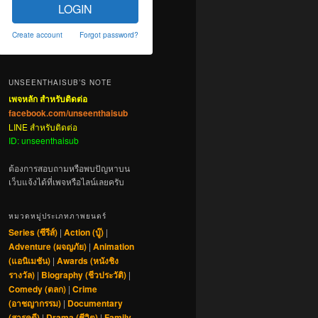
LOGIN
Create account
Forgot password?
UNSEENTHAISUB’S NOTE
เพจหลัก สำหรับติดต่อ
facebook.com/unseenthaisub
LINE สำหรับติดต่อ
ID: unseenthaisub
ต้องการสอบถามหรือพบปัญหาบน
เว็บแจ้งได้ที่เพจหรือไลน์เลยครับ
หมวดหมู่ประเภทภาพยนตร์
Series (ซีรีส์)
|
Action (บู๊)
|
Adventure (ผจญภัย)
|
Animation
(แอนิเมชัน)
|
Awards (หนังชิง
รางวัล)
|
Biography (ชีวประวัติ)
|
Comedy (ตลก)
|
Crime
(อาชญากรรม)
|
Documentary
(สารคดี)
|
Drama (ชีวิต)
|
Family