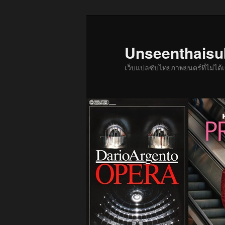
ข้าม
ข้าม
ไป
ไป
ยัง
บทความ
Unseenthais
เนื้อหา
รอง
เว็บแปลซับไทยภาพยนตร์ที่ไม่ไ
หลัก