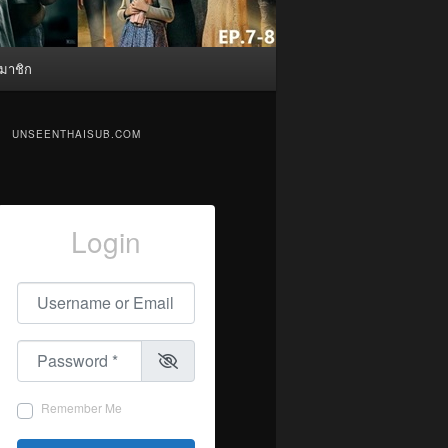
มาชิก
UNSEENTHAISUB.COM
Login
Username or Email
*
Password
*
Remember Me