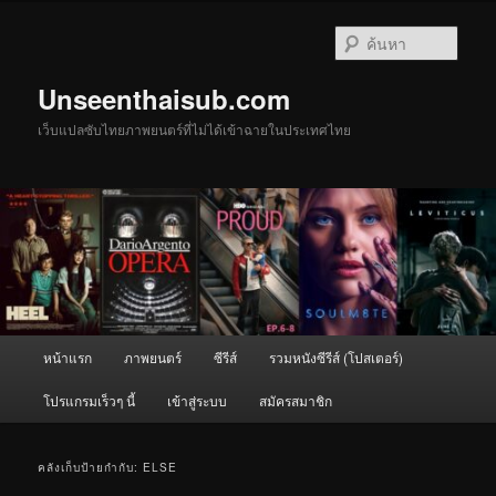
ข้าม
ข้าม
ไป
ไป
ค้นหา
ยัง
บทความ
เนื้อหา
รอง
Unseenthaisub.com
หลัก
เว็บแปลซับไทยภาพยนตร์ที่ไม่ได้เข้าฉายในประเทศไทย
เมนู
หน้าแรก
ภาพยนตร์
ซีรีส์
รวมหนังซีรีส์ (โปสเตอร์)
หลัก
โปรแกรมเร็วๆ นี้
เข้าสู่ระบบ
สมัครสมาชิก
คลังเก็บป้ายกำกับ:
ELSE