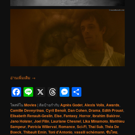
อ่านเพิ่มเติม
→
Facebook
Line
X
Threads
Messenger
Share
โพสท์ใน
Movies
|
ติดป้ายกำกับ
Agnès Godet
,
Alexis Volis
,
Awards
,
Camille Deveyrinas
,
Cyril Benoît
,
Dan Cohen
,
Drama
,
Edith Proust
,
Elisabeth Renault-Geslin
,
Else
,
Fantasy
,
Horror
,
Ibrahim Bakirov
,
Jano Holster
,
Joel Filin
,
Lauriane Chesnel
,
Lika Minamoto
,
Matthieu
Sampeur
,
Patricia Willerval
,
Romance
,
Sci-Fi
,
Thai Sub
,
Théa De
Boeck
,
Thibault Emin
,
Toni d'Antonio
,
vassili schémann
,
ซับไทย
,