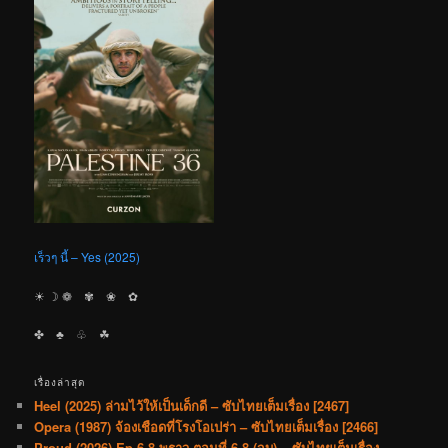
เร็วๆ นี้ – Yes (2025)
☀︎ ☽ ❁ ✾ ❀ ✿
✤ ♣︎ ♧ ☘︎
เรื่องล่าสุด
Heel (2025) ล่ามไว้ให้เป็นเด็กดี – ซับไทยเต็มเรื่อง [2467]
Opera (1987) จ้องเชือดที่โรงโอเปร่า – ซับไทยเต็มเรื่อง [2466]
Proud (2026) Ep.6-8 พราว ตอนที่ 6-8 (จบ) – ซับไทยเต็มเรื่อง