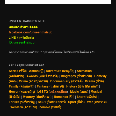
UNSEENTHAISUB’S NOTE
เพจหลัก สำหรับติดต่อ
facebook.com/unseenthaisub
LINE สำหรับติดต่อ
ID: unseenthaisub
ต้องการสอบถามหรือพบปัญหาบนเว็บแจ้งได้ที่เพจหรือไลน์เลยครับ
หมวดหมู่ประเภทภาพยนตร์
Series (ซีรีส์)
|
Action (บู๊)
|
Adventure (ผจญภัย)
|
Animation
(แอนิเมชัน)
|
Awards (หนังชิงรางวัล)
|
Biography (ชีวประวัติ)
|
Comedy
(ตลก)
|
Crime (อาชญากรรม)
|
Documentary (สารคดี)
|
Drama (ชีวิต)
|
Family (ครอบครัว)
|
Fantasy (แฟนตาซี)
|
History (ประวัติศาสตร์)
|
Horror (สยองขวัญ)
|
LGBTQ (
เกย์
,
เลสเบี้ยน
)
|
Music (เพลง)
|
Musical
(มิวสิคัล)
|
Mystery (ปมปริศนา)
|
Romance (รัก)
|
Short (หนังสั้น)
|
Thriller (ระทึกขวัญ)
|
Sci-Fi (วิทยาศาสตร์)
|
Sport (กีฬา)
|
War (สงคราม)
|
Western (คาวบอย)
|
Zombie (ซอมบี้)