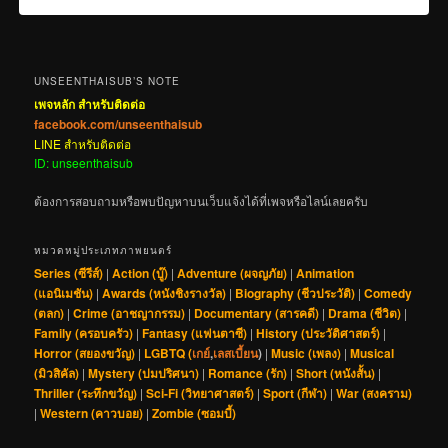
UNSEENTHAISUB’S NOTE
เพจหลัก สำหรับติดต่อ
facebook.com/unseenthaisub
LINE สำหรับติดต่อ
ID: unseenthaisub
ต้องการสอบถามหรือพบปัญหาบนเว็บแจ้งได้ที่เพจหรือไลน์เลยครับ
หมวดหมู่ประเภทภาพยนตร์
Series (ซีรีส์)
|
Action (บู๊)
|
Adventure (ผจญภัย)
|
Animation
(แอนิเมชัน)
|
Awards (หนังชิงรางวัล)
|
Biography (ชีวประวัติ)
|
Comedy
(ตลก)
|
Crime (อาชญากรรม)
|
Documentary (สารคดี)
|
Drama (ชีวิต)
|
Family (ครอบครัว)
|
Fantasy (แฟนตาซี)
|
History (ประวัติศาสตร์)
|
Horror (สยองขวัญ)
|
LGBTQ (
เกย์
,
เลสเบี้ยน
)
|
Music (เพลง)
|
Musical
(มิวสิคัล)
|
Mystery (ปมปริศนา)
|
Romance (รัก)
|
Short (หนังสั้น)
|
Thriller (ระทึกขวัญ)
|
Sci-Fi (วิทยาศาสตร์)
|
Sport (กีฬา)
|
War (สงคราม)
|
Western (คาวบอย)
|
Zombie (ซอมบี้)