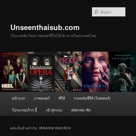
ข้าม
ข้าม
ไป
ไป
ค้นหา
ยัง
บทความ
เนื้อหา
รอง
Unseenthaisub.com
หลัก
เว็บแปลซับไทยภาพยนตร์ที่ไม่ได้เข้าฉายในประเทศไทย
เมนู
หน้าแรก
ภาพยนตร์
ซีรีส์
รวมหนังซีรีส์ (โปสเตอร์)
หลัก
โปรแกรมเร็วๆ นี้
เข้าสู่ระบบ
สมัครสมาชิก
คลังเก็บป้ายกำกับ:
IBRAHIM BAKIROV