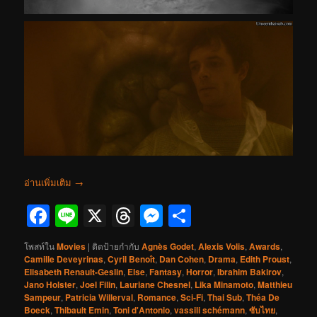
อ่านเพิ่มเติม
→
Facebook
Line
X
Threads
Messenger
Share
โพสท์ใน
Movies
|
ติดป้ายกำกับ
Agnès Godet
,
Alexis Volis
,
Awards
,
Camille Deveyrinas
,
Cyril Benoît
,
Dan Cohen
,
Drama
,
Edith Proust
,
Elisabeth Renault-Geslin
,
Else
,
Fantasy
,
Horror
,
Ibrahim Bakirov
,
Jano Holster
,
Joel Filin
,
Lauriane Chesnel
,
Lika Minamoto
,
Matthieu
Sampeur
,
Patricia Willerval
,
Romance
,
Sci-Fi
,
Thai Sub
,
Théa De
Boeck
,
Thibault Emin
,
Toni d'Antonio
,
vassili schémann
,
ซับไทย
,