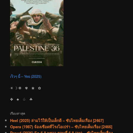
เร็วๆ นี้ – Yes (2025)
☀︎ ☽ ❁ ✾ ❀ ✿
✤ ♣︎ ♧ ☘︎
เรื่องล่าสุด
Heel (2025) ล่ามไว้ให้เป็นเด็กดี – ซับไทยเต็มเรื่อง [2467]
Opera (1987) จ้องเชือดที่โรงโอเปร่า – ซับไทยเต็มเรื่อง [2466]
Proud (2026) Ep.6-8 พราว ตอนที่ 6-8 (จบ) – ซับไทยเต็มเรื่อง