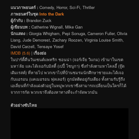
แนวภาพยนตร์ :
Comedy, Horror, Sci-Fi, Thriller
ภาพยนตร์ในชุด
Into the Dark
ผู้กำกับ :
Brandon Zuck
ผู้เขียนบท :
Catherine Wignall, Mike Gan
นักแสดง :
Giorgia Whigham, Pepi Sonuga, Cameron Fuller, Olivia
Liang, Jude Demorest, Zachary Roozen, Virginia Louise Smith,
David Carzell, Tensaye Yosef
IMDB (5.6)
|
เรื่องย่อ
ในปาร์ตี้คืนวันเซนต์แพทริก ชอนน่า (จอร์เจีย วิแกม) เข้ามาในเขต
มหา’ลัย และได้เจอกับมิสตี้ (เปปี้ โซนูกา) ซึ่งกำลังตามหาโคลอี้ (จู๊ด
เดิมเรสต์) ที่หายไป พวกเขาไปที่บ้านชมรมนักศึกษาชายและได้เจอ
กับแอรอน (แคเมอรอน ฟุลเลอร์) ถูกมัดติดอยู่กับเตียง ทั้งสามรับรู้ถึง
เอเลี่ยนที่กำลังแฝงตัวอยู่ในหมู่พวกเขาซึ่งสามารถเปลี่ยนเป็นใครก็ได้
จากการกัด พวกเขาจึงต้องหาทางที่จะกำจัดพวกมัน
ตัวอย่างซับไทย