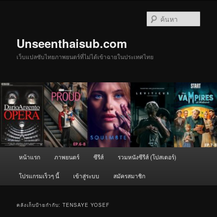
ข้าม
ข้าม
ไป
ไป
ค้นหา
ยัง
บทความ
เนื้อหา
รอง
Unseenthaisub.com
หลัก
เว็บแปลซับไทยภาพยนตร์ที่ไม่ได้เข้าฉายในประเทศไทย
เมนู
หน้าแรก
ภาพยนตร์
ซีรีส์
รวมหนังซีรีส์ (โปสเตอร์)
หลัก
โปรแกรมเร็วๆ นี้
เข้าสู่ระบบ
สมัครสมาชิก
คลังเก็บป้ายกำกับ:
TENSAYE YOSEF