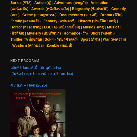
Series (ซีรีส์)
|
Action (บู๊)
|
Adventure (ผจญภัย)
|
Animation
(แอนิเมชัน)
|
Awards (หนังชิงรางวัล)
|
Biography (ชีวประวัติ)
|
Comedy
(ตลก)
|
Crime (อาชญากรรม)
|
Documentary (สารคดี)
|
Drama (ชีวิต)
|
Family (ครอบครัว)
|
Fantasy (แฟนตาซี)
|
History (ประวัติศาสตร์)
|
Horror (สยองขวัญ)
|
LGBTQ (
เกย์
,
เลสเบี้ยน
)
|
Music (เพลง)
|
Musical
(มิวสิคัล)
|
Mystery (ปมปริศนา)
|
Romance (รัก)
|
Short (หนังสั้น)
|
Thriller (ระทึกขวัญ)
|
Sci-Fi (วิทยาศาสตร์)
|
Sport (กีฬา)
|
War (สงคราม)
|
Western (คาวบอย)
|
Zombie (ซอมบี้)
NEXT PROGRAM
คลิกที่โปสเตอร์เพื่อเปิดดูตัวอย่าง
(วันที่คร่าวๆ ครับ อาจมีการเปลี่ยนแปลง)
ศ 7 ส.ค. – Heel (2025)