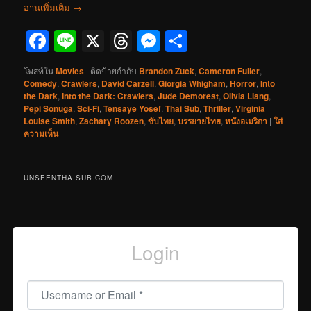
อ่านเพิ่มเติม
→
Facebook
Line
X
Threads
Messenger
Share
โพสท์ใน
Movies
|
ติดป้ายกำกับ
Brandon Zuck
,
Cameron Fuller
,
Comedy
,
Crawlers
,
David Carzell
,
Giorgia Whigham
,
Horror
,
Into
the Dark
,
Into the Dark: Crawlers
,
Jude Demorest
,
Olivia Liang
,
Pepi Sonuga
,
Sci-Fi
,
Tensaye Yosef
,
Thai Sub
,
Thriller
,
Virginia
Louise Smith
,
Zachary Roozen
,
ซับไทย
,
บรรยายไทย
,
หนังอเมริกา
|
ใส่
ความเห็น
UNSEENTHAISUB.COM
Login
Username or Email
*