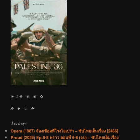
☀︎ ☽ ❁ ✾ ❀ ✿
✤ ♣︎ ♧ ☘︎
เรื่องล่าสุด
Opera (1987) จ้องเชือดที่โรงโอเปร่า – ซับไทยเต็มเรื่อง [2466]
Proud (2026) Ep.6-8 พราว ตอนที่ 6-8 (จบ) – ซับไทยเต็มเรื่อง