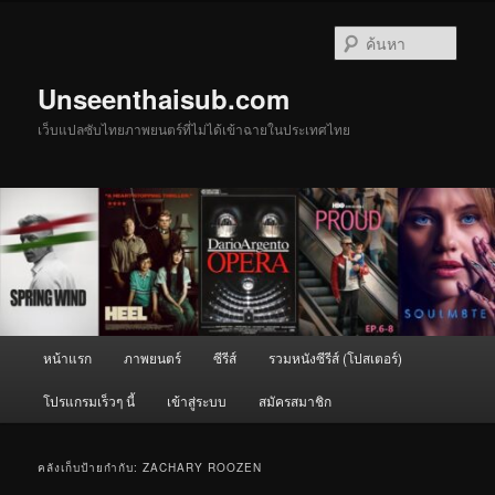
ข้าม
ข้าม
ไป
ไป
ค้นหา
ยัง
บทความ
เนื้อหา
รอง
Unseenthaisub.com
หลัก
เว็บแปลซับไทยภาพยนตร์ที่ไม่ได้เข้าฉายในประเทศไทย
เมนู
หน้าแรก
ภาพยนตร์
ซีรีส์
รวมหนังซีรีส์ (โปสเตอร์)
หลัก
โปรแกรมเร็วๆ นี้
เข้าสู่ระบบ
สมัครสมาชิก
คลังเก็บป้ายกำกับ:
ZACHARY ROOZEN