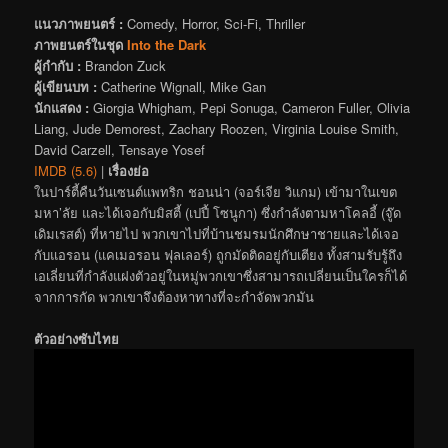
แนวภาพยนตร์ :
Comedy, Horror, Sci-Fi, Thriller
ภาพยนตร์ในชุด
Into the Dark
ผู้กำกับ :
Brandon Zuck
ผู้เขียนบท :
Catherine Wignall, Mike Gan
นักแสดง :
Giorgia Whigham, Pepi Sonuga, Cameron Fuller, Olivia
Liang, Jude Demorest, Zachary Roozen, Virginia Louise Smith,
David Carzell, Tensaye Yosef
IMDB (5.6)
|
เรื่องย่อ
ในปาร์ตี้คืนวันเซนต์แพทริก ชอนน่า (จอร์เจีย วิแกม) เข้ามาในเขต
มหา’ลัย และได้เจอกับมิสตี้ (เปปี้ โซนูกา) ซึ่งกำลังตามหาโคลอี้ (จู๊ด
เดิมเรสต์) ที่หายไป พวกเขาไปที่บ้านชมรมนักศึกษาชายและได้เจอ
กับแอรอน (แคเมอรอน ฟุลเลอร์) ถูกมัดติดอยู่กับเตียง ทั้งสามรับรู้ถึง
เอเลี่ยนที่กำลังแฝงตัวอยู่ในหมู่พวกเขาซึ่งสามารถเปลี่ยนเป็นใครก็ได้
จากการกัด พวกเขาจึงต้องหาทางที่จะกำจัดพวกมัน
ตัวอย่างซับไทย