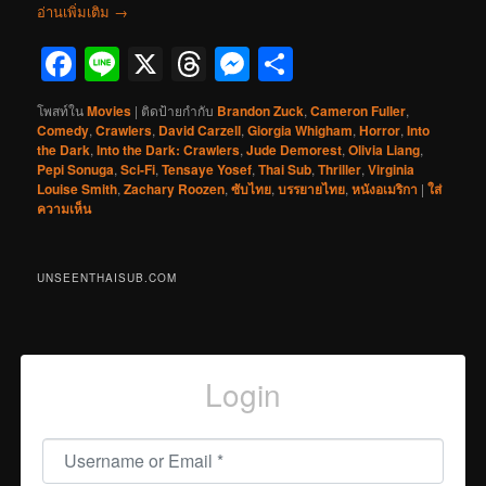
อ่านเพิ่มเติม
→
Facebook
Line
X
Threads
Messenger
Share
โพสท์ใน
Movies
|
ติดป้ายกำกับ
Brandon Zuck
,
Cameron Fuller
,
Comedy
,
Crawlers
,
David Carzell
,
Giorgia Whigham
,
Horror
,
Into
the Dark
,
Into the Dark: Crawlers
,
Jude Demorest
,
Olivia Liang
,
Pepi Sonuga
,
Sci-Fi
,
Tensaye Yosef
,
Thai Sub
,
Thriller
,
Virginia
Louise Smith
,
Zachary Roozen
,
ซับไทย
,
บรรยายไทย
,
หนังอเมริกา
|
ใส่
ความเห็น
UNSEENTHAISUB.COM
Login
Username or Email
*