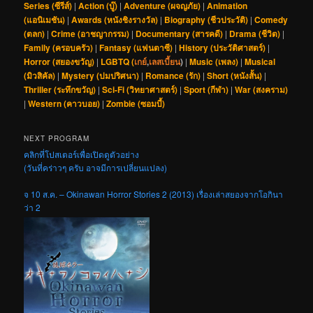
Series (ซีรีส์)
|
Action (บู๊)
|
Adventure (ผจญภัย)
|
Animation
(แอนิเมชัน)
|
Awards (หนังชิงรางวัล)
|
Biography (ชีวประวัติ)
|
Comedy
(ตลก)
|
Crime (อาชญากรรม)
|
Documentary (สารคดี)
|
Drama (ชีวิต)
|
Family (ครอบครัว)
|
Fantasy (แฟนตาซี)
|
History (ประวัติศาสตร์)
|
Horror (สยองขวัญ)
|
LGBTQ (
เกย์
,
เลสเบี้ยน
)
|
Music (เพลง)
|
Musical
(มิวสิคัล)
|
Mystery (ปมปริศนา)
|
Romance (รัก)
|
Short (หนังสั้น)
|
Thriller (ระทึกขวัญ)
|
Sci-Fi (วิทยาศาสตร์)
|
Sport (กีฬา)
|
War (สงคราม)
|
Western (คาวบอย)
|
Zombie (ซอมบี้)
NEXT PROGRAM
คลิกที่โปสเตอร์เพื่อเปิดดูตัวอย่าง
(วันที่คร่าวๆ ครับ อาจมีการเปลี่ยนแปลง)
จ 10 ส.ค. – Okinawan Horror Stories 2 (2013) เรื่องเล่าสยองจากโอกินา
ว่า 2