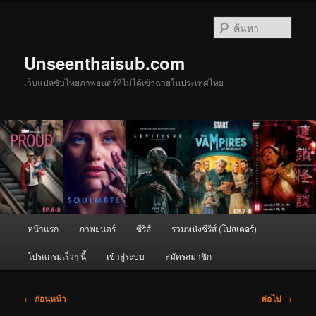
ข้าม
ไป
ค้นหา
ยัง
เนื้อหา
Unseenthaisub.com
หลัก
เว็บแปลซับไทยภาพยนตร์ที่ไม่ได้เข้าฉายในประเทศไทย
เมนู
หน้าแรก
ภาพยนตร์
ซีรีส์
รวมหนังซีรีส์ (โปสเตอร์)
หลัก
โปรแกรมเร็วๆ นี้
เข้าสู่ระบบ
สมัครสมาชิก
เมนู
←
ก่อนหน้า
ต่อไป
→
นำทาง