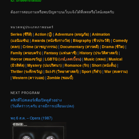
ต้องการสอบถามหรือพบปัญหาบนเว็บแจ้งได้ที่เพจหรือไลน์เลยครับ
หมวดหมู่ประเภทภาพยนตร์
Series (ซีรีส์)
|
Action (บู๊)
|
Adventure (ผจญภัย)
|
Animation
(แอนิเมชัน)
|
Awards (หนังชิงรางวัล)
|
Biography (ชีวประวัติ)
|
Comedy
(ตลก)
|
Crime (อาชญากรรม)
|
Documentary (สารคดี)
|
Drama (ชีวิต)
|
Family (ครอบครัว)
|
Fantasy (แฟนตาซี)
|
History (ประวัติศาสตร์)
|
Horror (สยองขวัญ)
|
LGBTQ (
เกย์
,
เลสเบี้ยน
)
|
Music (เพลง)
|
Musical
(มิวสิคัล)
|
Mystery (ปมปริศนา)
|
Romance (รัก)
|
Short (หนังสั้น)
|
Thriller (ระทึกขวัญ)
|
Sci-Fi (วิทยาศาสตร์)
|
Sport (กีฬา)
|
War (สงคราม)
|
Western (คาวบอย)
|
Zombie (ซอมบี้)
NEXT PROGRAM
คลิกที่โปสเตอร์เพื่อเปิดดูตัวอย่าง
(วันที่คร่าวๆ ครับ อาจมีการเปลี่ยนแปลง)
พฤ 6 ส.ค. – Opera (1987)