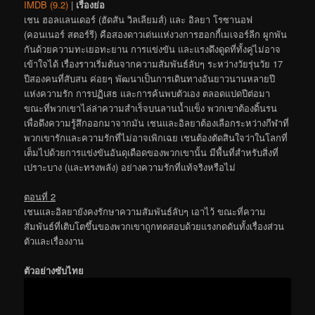
IMDB (9.2)
|
เรื่องย่อ
เชน ฮอลแลนเดอร์ (ฮัดสัน วิลเลียมส์) และ อิลยา โรซานอฟ
(คอนเนอร์ สตอร์รี) คือสองดาวเด่นแห่งวงการฮอกกี้เมเจอร์ลีก ผูกพัน
กันด้วยความทะเยอทะยาน การแข่งขัน และแรงดึงดูดที่ทั้งคู่ไม่อาจ
เข้าใจได้ เรื่องราวเริ่มต้นจากความสัมพันธ์ลับๆ ระหว่างวัยรุ่นวัย 17
ปีสองคนที่สับสน ค่อยๆ พัฒนาเป็นการเดินทางอันยาวนานหลายปี
แห่งความรัก การปฏิเสธ และการค้นพบตัวเอง ตลอดแปดปีต่อมา
ขณะที่พวกเขาไล่ล่าความสำเร็จบนลานน้ำแข็ง พวกเขาต้องดิ้นรน
เพื่อดึงความรู้สึกออกมาจากมัน เชนและอิลยาต้องเลือกระหว่างกีฬาที่
พวกเขารักและความรักที่ไม่อาจเพิกเฉย เชนต้องตัดสินใจว่าในโลกที่
เต็มไปด้วยการแข่งขันอันดุเดือดของพวกเขานั้น มีพื้นที่สำหรับสิ่งที่
เปราะบาง (และทรงพลัง) อย่างความรักที่แท้จริงหรือไม่
ตอนที่ 2
เชนและอิลยายังคงรักษาความสัมพันธ์ลับๆ เอาไว้ ขณะที่ความ
สัมพันธ์ที่เติบโตขึ้นของพวกเขาถูกทดสอบด้วยแรงกดดันทั้งเรื่องส่วน
ตัวและเรื่องงาน
ตัวอย่างซับไทย