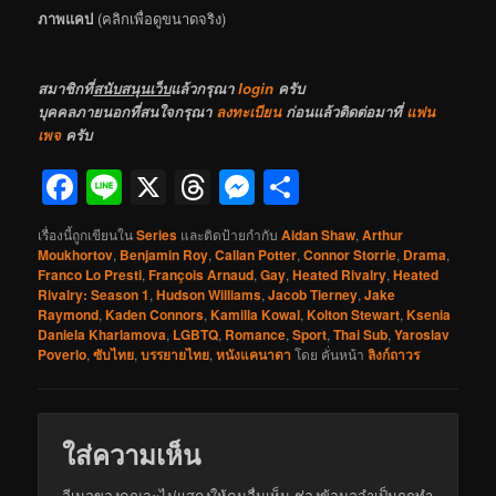
ภาพแคป
(คลิกเพื่อดูขนาดจริง)
สมาชิกที่
สนับสนุนเว็บ
แล้วกรุณา
login
ครับ
บุคคลภายนอกที่สนใจกรุณา
ลงทะเบียน
ก่อนแล้วติดต่อมาที่
แฟน
เพจ
ครับ
Facebook
Line
X
Threads
Messenger
Share
เรื่องนี้ถูกเขียนใน
Series
และติดป้ายกำกับ
Aidan Shaw
,
Arthur
Moukhortov
,
Benjamin Roy
,
Callan Potter
,
Connor Storrie
,
Drama
,
Franco Lo Presti
,
François Arnaud
,
Gay
,
Heated Rivalry
,
Heated
Rivalry: Season 1
,
Hudson Williams
,
Jacob Tierney
,
Jake
Raymond
,
Kaden Connors
,
Kamilla Kowal
,
Kolton Stewart
,
Ksenia
Daniela Kharlamova
,
LGBTQ
,
Romance
,
Sport
,
Thai Sub
,
Yaroslav
Poverlo
,
ซับไทย
,
บรรยายไทย
,
หนังแคนาดา
โดย
คั่นหน้า
ลิงก์ถาวร
ใส่ความเห็น
อีเมลของคุณจะไม่แสดงให้คนอื่นเห็น
ช่องข้อมูลจำเป็นถูกทำ