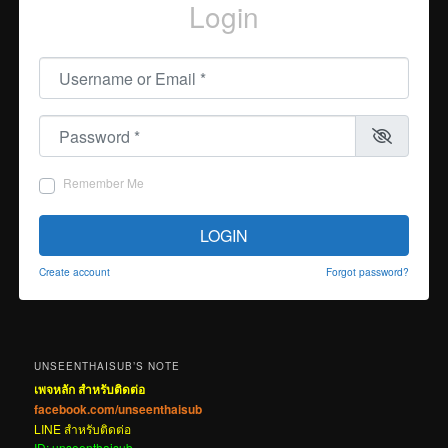
Login
Username or Email
*
Password
*
Remember Me
LOGIN
Create account
Forgot password?
UNSEENTHAISUB’S NOTE
เพจหลัก สำหรับติดต่อ
facebook.com/unseenthaisub
LINE สำหรับติดต่อ
ID: unseenthaisub