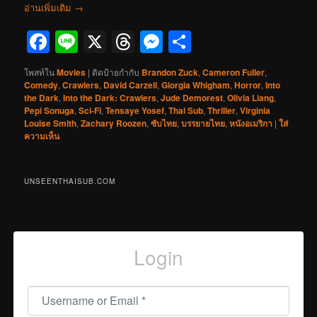
อ่านเพิ่มเติม
→
Facebook
Line
X
Threads
Messenger
Share
โพสท์ใน
Movies
|
ติดป้ายกำกับ
Brandon Zuck
,
Cameron Fuller
,
Comedy
,
Crawlers
,
David Carzell
,
Giorgia Whigham
,
Horror
,
Into
the Dark
,
Into the Dark: Crawlers
,
Jude Demorest
,
Olivia Liang
,
Pepi Sonuga
,
Sci-Fi
,
Tensaye Yosef
,
Thai Sub
,
Thriller
,
Virginia
Louise Smith
,
Zachary Roozen
,
ซับไทย
,
บรรยายไทย
,
หนังอเมริกา
|
ใส่
ความเห็น
UNSEENTHAISUB.COM
Login
Username or Email
*