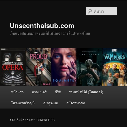
ข้าม
ข้าม
ไป
ไป
ค้นหา
ยัง
บทความ
เนื้อหา
รอง
Unseenthaisub.com
หลัก
เว็บแปลซับไทยภาพยนตร์ที่ไม่ได้เข้าฉายในประเทศไทย
เมนู
หน้าแรก
ภาพยนตร์
ซีรีส์
รวมหนังซีรีส์ (โปสเตอร์)
หลัก
โปรแกรมเร็วๆ นี้
เข้าสู่ระบบ
สมัครสมาชิก
คลังเก็บป้ายกำกับ:
CRAWLERS