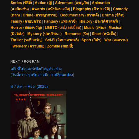
Series (ซีรีส์)
|
Action (บู๊)
|
Adventure (ผจญภัย)
|
Animation
(แอนิเมชัน)
|
Awards (หนังชิงรางวัล)
|
Biography (ชีวประวัติ)
|
Comedy
(ตลก)
|
Crime (อาชญากรรม)
|
Documentary (สารคดี)
|
Drama (ชีวิต)
|
Family (ครอบครัว)
|
Fantasy (แฟนตาซี)
|
History (ประวัติศาสตร์)
|
Horror (สยองขวัญ)
|
LGBTQ (
เกย์
,
เลสเบี้ยน
)
|
Music (เพลง)
|
Musical
(มิวสิคัล)
|
Mystery (ปมปริศนา)
|
Romance (รัก)
|
Short (หนังสั้น)
|
Thriller (ระทึกขวัญ)
|
Sci-Fi (วิทยาศาสตร์)
|
Sport (กีฬา)
|
War (สงคราม)
|
Western (คาวบอย)
|
Zombie (ซอมบี้)
NEXT PROGRAM
คลิกที่โปสเตอร์เพื่อเปิดดูตัวอย่าง
(วันที่คร่าวๆ ครับ อาจมีการเปลี่ยนแปลง)
ศ 7 ส.ค. – Heel (2025)