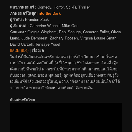
แนวภาพยนตร์ :
Comedy, Horror, Sci-Fi, Thriller
ภาพยนตร์ในชุด
Into the Dark
ผู้กำกับ :
Brandon Zuck
ผู้เขียนบท :
Catherine Wignall, Mike Gan
นักแสดง :
Giorgia Whigham, Pepi Sonuga, Cameron Fuller, Olivia
Liang, Jude Demorest, Zachary Roozen, Virginia Louise Smith,
David Carzell, Tensaye Yosef
IMDB (5.6)
|
เรื่องย่อ
ในปาร์ตี้คืนวันเซนต์แพทริก ชอนน่า (จอร์เจีย วิแกม) เข้ามาในเขต
มหา’ลัย และได้เจอกับมิสตี้ (เปปี้ โซนูกา) ซึ่งกำลังตามหาโคลอี้ (จู๊ด
เดิมเรสต์) ที่หายไป พวกเขาไปที่บ้านชมรมนักศึกษาชายและได้เจอ
กับแอรอน (แคเมอรอน ฟุลเลอร์) ถูกมัดติดอยู่กับเตียง ทั้งสามรับรู้ถึง
เอเลี่ยนที่กำลังแฝงตัวอยู่ในหมู่พวกเขาซึ่งสามารถเปลี่ยนเป็นใครก็ได้
จากการกัด พวกเขาจึงต้องหาทางที่จะกำจัดพวกมัน
ตัวอย่างซับไทย