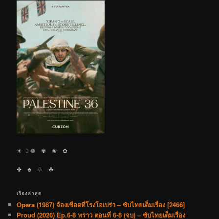
☀︎ ☽ ❁ ✾ ❀ ✿
✤ ♣︎ ♧ ☘︎
เรื่องล่าสุด
Opera (1987) จ้องเชือดที่โรงโอเปร่า – ซับไทยเต็มเรื่อง [2466]
Proud (2026) Ep.6-8 พราว ตอนที่ 6-8 (จบ) – ซับไทยเต็มเรื่อง