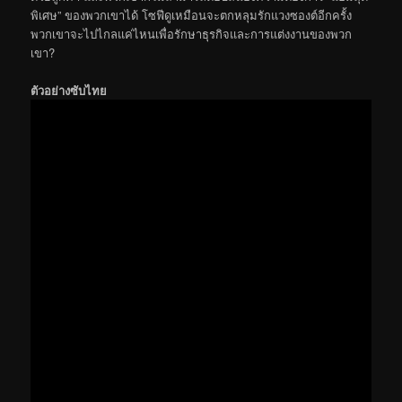
พิเศษ” ของพวกเขาได้ โซฟีดูเหมือนจะตกหลุมรักแวงซองต์อีกครั้ง
พวกเขาจะไปไกลแค่ไหนเพื่อรักษาธุรกิจและการแต่งงานของพวก
เขา?
ตัวอย่างซับไทย