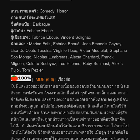
แนวภาพยนตร์ :
Comedy, Horror
ภาพยนตร์ประเทศฝรั่งเศส
ชื่อต้นฉบับ :
Barbaque
ผู้กำกับ :
Fabrice Eboué
ผู้เขียนบท :
Fabrice Eboué, Vincent Solignac
นักแสดง :
Marina Foïs, Fabrice Eboué, Jean-François Cayrey,
Lisa Do Couto Texeira, Virginie Hocq, Victor Meutelet, Stéphane
Soo Mongo, Nicolas Lumbreras, Alexia Chardard, Franck
Migeon, Colette Sodoyez, Ted Etienne, Roby Schinasi, Alexis
Pujol, Tom Pezier
|
IMDB (6.6)
|
เรื่องย่อ
โซฟีและแวงซองต์เปิดร้านขายเนื้อของครอบครัวมานานกว่า 10 ปี แต่
ด้วยการแข่งขันจากโรงงานผลิตเนื้อสัตว์ ธุรกิจขนาดเล็กของพวกเขา
กำลังจะล้มละลายและการแต่งงานของพวกเขาก็พังทลายลง ดูเหมือน
ทุกอย่างจะสูญหายไปเมื่อแวงซองต์บังเอิญฆ่านักเคลื่อนไหวมังสวิรัติ
คนหนึ่งซึ่งทำลายร้านของพวกเขาเมื่อสองสามวันก่อน แวงซองต์รู้สึก
หนักใจและกลัวที่จะถูกกล่าวหาว่าเป็นคนฆ่า ทางออกเดียวที่เขาคิด
ได้คือ กำจัดศพโดยเปลี่ยนมันให้เป็นแฮม ซึ่งภรรยาของเขาได้ขายไป
โดยไม่ได้ตั้งใจ ชีวิตพลิกผันอย่างน่าประหลาดใจ เมื่อจู่ๆ ร้านก็เต็มไป
ด้วยลูกค้า และพวกเขาก็ไม่สามารถตอบสนองความต้องการ “แฮมสุด