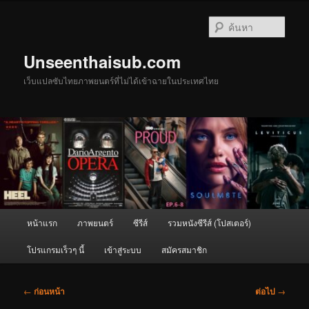
ข้าม
ไป
ค้นหา
ยัง
เนื้อหา
Unseenthaisub.com
หลัก
เว็บแปลซับไทยภาพยนตร์ที่ไม่ได้เข้าฉายในประเทศไทย
เมนู
หน้าแรก
ภาพยนตร์
ซีรีส์
รวมหนังซีรีส์ (โปสเตอร์)
หลัก
โปรแกรมเร็วๆ นี้
เข้าสู่ระบบ
สมัครสมาชิก
เมนู
←
ก่อนหน้า
ต่อไป
→
นำทาง