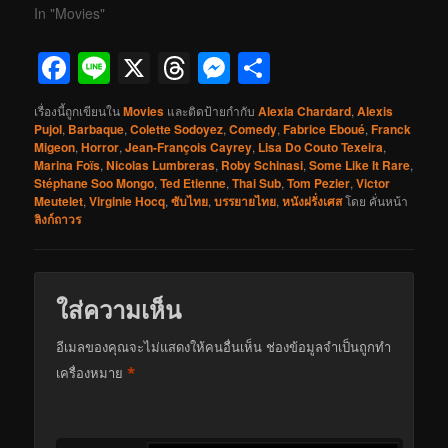
In "Movies"
Facebook
Line
X
Threads
Messenger
Share
เรื่องนี้ถูกเขียนใน
Movies
และติดป้ายกำกับ
Alexia Chardard
,
Alexis
Pujol
,
Barbaque
,
Colette Sodoyez
,
Comedy
,
Fabrice Eboué
,
Franck
Migeon
,
Horror
,
Jean-François Cayrey
,
Lisa Do Couto Texeira
,
Marina Foïs
,
Nicolas Lumbreras
,
Roby Schinasi
,
Some Like It Rare
,
Stéphane Soo Mongo
,
Ted Etienne
,
Thai Sub
,
Tom Pezier
,
Victor
Meutelet
,
Virginie Hocq
,
ซับไทย
,
บรรยายไทย
,
หนังฝรั่งเศส
โดย
คั่นหน้า
ลิงก์ถาวร
ใส่ความเห็น
อีเมลของคุณจะไม่แสดงให้คนอื่นเห็น
ช่องข้อมูลจำเป็นถูกทำ
*
เครื่องหมาย