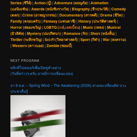
Series (ซีรีส์)
|
Action (บู๊)
|
Adventure (ผจญภัย)
|
Animation
(แอนิเมชัน)
|
Awards (หนังชิงรางวัล)
|
Biography (ชีวประวัติ)
|
Comedy
(ตลก)
|
Crime (อาชญากรรม)
|
Documentary (สารคดี)
|
Drama (ชีวิต)
|
Family (ครอบครัว)
|
Fantasy (แฟนตาซี)
|
History (ประวัติศาสตร์)
|
Horror (สยองขวัญ)
|
LGBTQ (
เกย์
,
เลสเบี้ยน
)
|
Music (เพลง)
|
Musical
(มิวสิคัล)
|
Mystery (ปมปริศนา)
|
Romance (รัก)
|
Short (หนังสั้น)
|
Thriller (ระทึกขวัญ)
|
Sci-Fi (วิทยาศาสตร์)
|
Sport (กีฬา)
|
War (สงคราม)
|
Western (คาวบอย)
|
Zombie (ซอมบี้)
NEXT PROGRAM
คลิกที่โปสเตอร์เพื่อเปิดดูตัวอย่าง
(วันที่คร่าวๆ ครับ อาจมีการเปลี่ยนแปลง)
อา 9 ส.ค. – Spring Wind – The Awakening (2026) สายลมเปลี่ยนทิศ ปวง
ประชาตื่นรู้