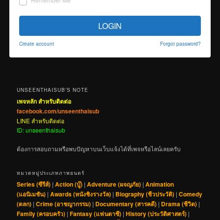
LOGIN
Create account
Forgot password?
UNSEENTHAISUB’S NOTE
เพจหลัก สำหรับติดต่อ
facebook.com/unseenthaisub
LINE สำหรับติดต่อ
ID: unseenthaisub
ต้องการสอบถามหรือพบปัญหาบนเว็บแจ้งได้ที่เพจหรือไลน์เลยครับ
หมวดหมู่ประเภทภาพยนตร์
Series (ซีรีส์)
|
Action (บู๊)
|
Adventure (ผจญภัย)
|
Animation
(แอนิเมชัน)
|
Awards (หนังชิงรางวัล)
|
Biography (ชีวประวัติ)
|
Comedy
(ตลก)
|
Crime (อาชญากรรม)
|
Documentary (สารคดี)
|
Drama (ชีวิต)
|
Family (ครอบครัว)
|
Fantasy (แฟนตาซี)
|
History (ประวัติศาสตร์)
|