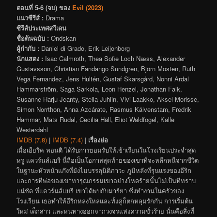
ตอนที่ 5-6 (จบ) ของ
Evil (2023)
แนวซีรีส์ :
Drama
ซีรีส์ประเทศสวีเดน
ชื่อต้นฉบับ :
Ondskan
ผู้กำกับ :
Daniel di Grado, Erik Leijonborg
นักแสดง :
Isac Calmroth, Thea Sofie Loch Næss, Alexander
Gustavsson, Christian Fandango Sundgren, Björn Mosten, Ruth
Vega Fernandez, Jens Hultén, Gustaf Skarsgård, Nonni Ardal
Hammarström, Saga Sarkola, Leon Henzel, Jonathan Falk,
Susanne Harju-Jeanty, Stella Juhlin, Vivi Laakko, Aksel Morisse,
Simon Norrthon, Anna Azcárate, Rasmus Kälvenstam, Fredrik
Hammar, Mats Rudal, Cecilia Häll, Eliot Waldfogel, Kalle
Westerdahl
IMDB (7.8)
|
IMDB (7.4)
|
เรื่องย่อ
เมื่อเอียริค พอนติ ได้รับการยอมรับให้เข้าเรียนในโรงเรียนประจำสุด
หรู แควร์นส์แบรี นี่ถือเป็นโอกาสสุดท้ายของเขาที่จะหลีกหนีจากชีวิต
ในฐานะหัวหน้าแก๊งที่ยังไม่บรรลุนิติภาวะ ภูมิหลังที่รุนแรงของอีริก
และการที่พ่อของเขาทารุณกรรมเขาอย่างโหดร้ายนั้นไม่เป็นที่ทราบ
แน่ชัด ที่แควร์นส์แบรี เขาได้พบกับมาร์ยา ซึ่งทำงานในครัวของ
โรงเรียน เธอทำให้อีริกหลงใหลและทั้งคู่ก็ตกหลุมรักกัน การเริ่มต้น
ใหม่ เด็กสาว และหนทางออกจากวงจรแห่งความชั่วร้าย นั่นคือสิ่งที่