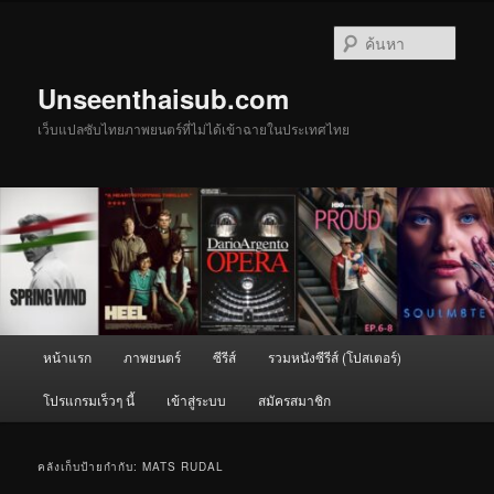
ข้าม
ข้าม
ไป
ไป
ค้นหา
ยัง
บทความ
เนื้อหา
รอง
Unseenthaisub.com
หลัก
เว็บแปลซับไทยภาพยนตร์ที่ไม่ได้เข้าฉายในประเทศไทย
เมนู
หน้าแรก
ภาพยนตร์
ซีรีส์
รวมหนังซีรีส์ (โปสเตอร์)
หลัก
โปรแกรมเร็วๆ นี้
เข้าสู่ระบบ
สมัครสมาชิก
คลังเก็บป้ายกำกับ:
MATS RUDAL