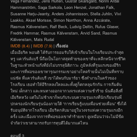
Vega Fernandez, Jens Hultén, Gustaf Skarsgård, Nonni Ardal
Hammarström, Saga Sarkola, Leon Henzel, Jonathan Falk,
Susanne Harju-Jeanty, Anders Johannisson, Stella Juhlin, Vivi
Laakko, Aksel Morisse, Simon Norrthon, Anna Azcárate,
Rasmus Kälvenstam, Ralf Beck, Ludvig Deltin, Rufus Glaser,
Fredrik Hammar, Rasmus Kälvenstam, Arvid Sand, Rasmus
Kälvenstam, Mats Rudal
IMDB (8.4)
|
IMDB (7.9)
|
เรื่องย่อ
เมื่อเอียริค พอนติ ได้รับการยอมรับให้เข้าเรียนในโรงเรียนประจำสุด
หรู แควร์นส์แบรี นี่ถือเป็นโอกาสสุดท้ายของเขาที่จะหลีกหนีจากชีวิต
ในฐานะหัวหน้าแก๊งที่ยังไม่บรรลุนิติภาวะ ภูมิหลังที่รุนแรงของอีริก
และการที่พ่อของเขาทารุณกรรมเขาอย่างโหดร้ายนั้นไม่เป็นที่ทราบ
แน่ชัด ที่แควร์นส์แบรี เขาได้พบกับมาร์ยา ซึ่งทำงานในครัวของ
โรงเรียน เธอทำให้อีริกหลงใหลและทั้งคู่ก็ตกหลุมรักกัน การเริ่มต้น
ใหม่ เด็กสาว และหนทางออกจากวงจรแห่งความชั่วร้าย นั่นคือสิ่งที่
เอียริคหวัง แต่ในไม่ช้าเขาก็พบกับระบบความรุนแรงที่นักเรียนรุ่นพี่
ปกครองนักเรียนรุ่นน้องภายใต้ “การเรียนรู้แบบเพื่อนช่วยเพื่อน” ซึ่งได้
รับอนุมัติจากโรงเรียน เอียริคกลับมาอยู่ในวงจรแห่งความรุนแรงอีก
ครั้ง และเนื่องจากการที่พ่อของเขาทำร้ายเขา ดูเหมือนว่าจะไม่มีขีด
จำกัดว่าเขาสามารถรับการทุบตีได้มากแค่ไหน
ตอนที่ 3