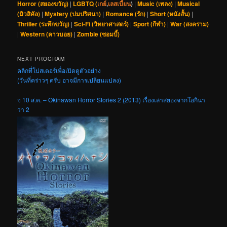
Horror (สยองขวัญ)
|
LGBTQ (
เกย์
,
เลสเบี้ยน
)
|
Music (เพลง)
|
Musical
(มิวสิคัล)
|
Mystery (ปมปริศนา)
|
Romance (รัก)
|
Short (หนังสั้น)
|
Thriller (ระทึกขวัญ)
|
Sci-Fi (วิทยาศาสตร์)
|
Sport (กีฬา)
|
War (สงคราม)
|
Western (คาวบอย)
|
Zombie (ซอมบี้)
NEXT PROGRAM
คลิกที่โปสเตอร์เพื่อเปิดดูตัวอย่าง
(วันที่คร่าวๆ ครับ อาจมีการเปลี่ยนแปลง)
จ 10 ส.ค. – Okinawan Horror Stories 2 (2013) เรื่องเล่าสยองจากโอกินา
ว่า 2