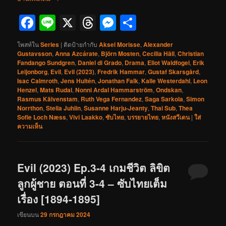
Facebook
Line
X
Threads
Messenger
Share
โพสท์ใน
Series
|
ติดป้ายกำกับ
Aksel Morisse
,
Alexander
Gustavsson
,
Anna Azcárate
,
Björn Mosten
,
Cecilia Häll
,
Christian
Fandango Sundgren
,
Daniel di Grado
,
Drama
,
Eliot Waldfogel
,
Erik
Leijonborg
,
Evil
,
Evil (2023)
,
Fredrik Hammar
,
Gustaf Skarsgård
,
Isac Calmroth
,
Jens Hultén
,
Jonathan Falk
,
Kalle Westerdahl
,
Leon
Henzel
,
Mats Rudal
,
Nonni Ardal Hammarström
,
Ondskan
,
Rasmus Kälvenstam
,
Ruth Vega Fernandez
,
Saga Sarkola
,
Simon
Norrthon
,
Stella Juhlin
,
Susanne Harju-Jeanty
,
Thai Sub
,
Thea
Sofie Loch Næss
,
Vivi Laakko
,
ซับไทย
,
บรรยายไทย
,
หนังสวีเดน
|
ใส่
ความเห็น
Evil (2023) Ep.3-4 เกมชีวิต ลิขิต
ลูกผู้ชาย ตอนที่ 3-4 – ซับไทยเต็ม
เรื่อง [1894-1895]
เขียนบน
29 กรกฎาคม 2024