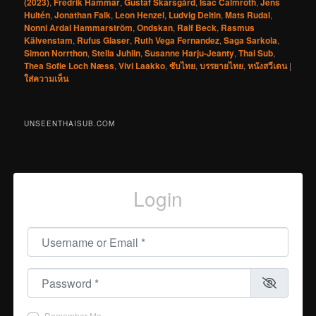
(2023)
,
Fredrik Hammar
,
Gustaf Skarsgård
,
Isac Calmroth
,
Jens
Hultén
,
Jonathan Falk
,
Leon Henzel
,
Ludvig Deltin
,
Mats Rudal
,
Nonni Ardal Hammarström
,
Ondskan
,
Ralf Beck
,
Rasmus
Kälvenstam
,
Rufus Glaser
,
Ruth Vega Fernandez
,
Saga Sarkola
,
Simon Norrthon
,
Stella Juhlin
,
Susanne Harju-Jeanty
,
Thai Sub
,
Thea Sofie Loch Næss
,
Vivi Laakko
,
ซับไทย
,
บรรยายไทย
,
หนังสวีเดน
|
ใส่ความเห็น
UNSEENTHAISUB.COM
Login
Username or Email
*
Password
*
Remember Me