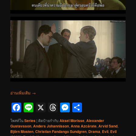
อ่านเพิ่มเติม
→
Facebook
Line
X
Threads
Messenger
Share
โพสท์ใน
Series
|
ติดป้ายกำกับ
Aksel Morisse
,
Alexander
Gustavsson
,
Anders Johannisson
,
Anna Azcárate
,
Arvid Sand
,
Björn Mosten
,
Christian Fandango Sundgren
,
Drama
,
Evil
,
Evil