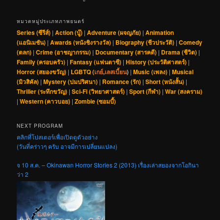
หมวดหมู่ประเภทภาพยนตร์
Series (ซีรีส์)
|
Action (บู๊)
|
Adventure (ผจญภัย)
|
Animation
(แอนิเมชัน)
|
Awards (หนังชิงรางวัล)
|
Biography (ชีวประวัติ)
|
Comedy
(ตลก)
|
Crime (อาชญากรรม)
|
Documentary (สารคดี)
|
Drama (ชีวิต)
|
Family (ครอบครัว)
|
Fantasy (แฟนตาซี)
|
History (ประวัติศาสตร์)
|
Horror (สยองขวัญ)
|
LGBTQ (
เกย์
,
เลสเบี้ยน
)
|
Music (เพลง)
|
Musical
(มิวสิคัล)
|
Mystery (ปมปริศนา)
|
Romance (รัก)
|
Short (หนังสั้น)
|
Thriller (ระทึกขวัญ)
|
Sci-Fi (วิทยาศาสตร์)
|
Sport (กีฬา)
|
War (สงคราม)
|
Western (คาวบอย)
|
Zombie (ซอมบี้)
NEXT PROGRAM
คลิกที่โปสเตอร์เพื่อเปิดดูตัวอย่าง
(วันที่คร่าวๆ ครับ อาจมีการเปลี่ยนแปลง)
จ 10 ส.ค. – Okinawan Horror Stories 2 (2013) เรื่องเล่าสยองจากโอกินา
ว่า 2