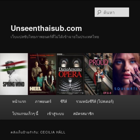
ข้าม
ข้าม
ไป
ไป
ค้นหา
ยัง
บทความ
เนื้อหา
รอง
Unseenthaisub.com
หลัก
เว็บแปลซับไทยภาพยนตร์ที่ไม่ได้เข้าฉายในประเทศไทย
เมนู
หน้าแรก
ภาพยนตร์
ซีรีส์
รวมหนังซีรีส์ (โปสเตอร์)
หลัก
โปรแกรมเร็วๆ นี้
เข้าสู่ระบบ
สมัครสมาชิก
คลังเก็บป้ายกำกับ:
CECILIA HÄLL