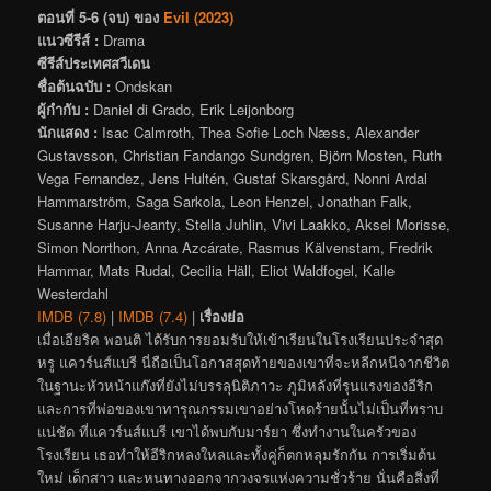
ตอนที่ 5-6 (จบ) ของ
Evil (2023)
แนวซีรีส์ :
Drama
ซีรีส์ประเทศสวีเดน
ชื่อต้นฉบับ :
Ondskan
ผู้กำกับ :
Daniel di Grado, Erik Leijonborg
นักแสดง :
Isac Calmroth, Thea Sofie Loch Næss, Alexander
Gustavsson, Christian Fandango Sundgren, Björn Mosten, Ruth
Vega Fernandez, Jens Hultén, Gustaf Skarsgård, Nonni Ardal
Hammarström, Saga Sarkola, Leon Henzel, Jonathan Falk,
Susanne Harju-Jeanty, Stella Juhlin, Vivi Laakko, Aksel Morisse,
Simon Norrthon, Anna Azcárate, Rasmus Kälvenstam, Fredrik
Hammar, Mats Rudal, Cecilia Häll, Eliot Waldfogel, Kalle
Westerdahl
IMDB (7.8)
|
IMDB (7.4)
|
เรื่องย่อ
เมื่อเอียริค พอนติ ได้รับการยอมรับให้เข้าเรียนในโรงเรียนประจำสุด
หรู แควร์นส์แบรี นี่ถือเป็นโอกาสสุดท้ายของเขาที่จะหลีกหนีจากชีวิต
ในฐานะหัวหน้าแก๊งที่ยังไม่บรรลุนิติภาวะ ภูมิหลังที่รุนแรงของอีริก
และการที่พ่อของเขาทารุณกรรมเขาอย่างโหดร้ายนั้นไม่เป็นที่ทราบ
แน่ชัด ที่แควร์นส์แบรี เขาได้พบกับมาร์ยา ซึ่งทำงานในครัวของ
โรงเรียน เธอทำให้อีริกหลงใหลและทั้งคู่ก็ตกหลุมรักกัน การเริ่มต้น
ใหม่ เด็กสาว และหนทางออกจากวงจรแห่งความชั่วร้าย นั่นคือสิ่งที่