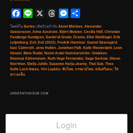
Facebook
Line
X
Threads
Messenger
Share
โพสท์ใน
Series
|
ติดป้ายกำกับ
Aksel Morisse
,
Alexander
Gustavsson
,
Anna Azcárate
,
Björn Mosten
,
Cecilia Häll
,
Christian
Fandango Sundgren
,
Daniel di Grado
,
Drama
,
Eliot Waldfogel
,
Erik
Leijonborg
,
Evil
,
Evil (2023)
,
Fredrik Hammar
,
Gustaf Skarsgård
,
Isac Calmroth
,
Jens Hultén
,
Jonathan Falk
,
Kalle Westerdahl
,
Leon
Henzel
,
Mats Rudal
,
Nonni Ardal Hammarström
,
Ondskan
,
Rasmus Kälvenstam
,
Ruth Vega Fernandez
,
Saga Sarkola
,
Simon
Norrthon
,
Stella Juhlin
,
Susanne Harju-Jeanty
,
Thai Sub
,
Thea
Sofie Loch Næss
,
Vivi Laakko
,
ซับไทย
,
บรรยายไทย
,
หนังสวีเดน
|
ใส่
ความเห็น
UNSEENTHAISUB.COM
Login