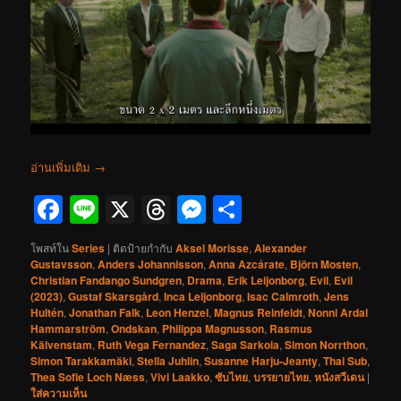
อ่านเพิ่มเติม
→
Facebook
Line
X
Threads
Messenger
Share
โพสท์ใน
Series
|
ติดป้ายกำกับ
Aksel Morisse
,
Alexander
Gustavsson
,
Anders Johannisson
,
Anna Azcárate
,
Björn Mosten
,
Christian Fandango Sundgren
,
Drama
,
Erik Leijonborg
,
Evil
,
Evil
(2023)
,
Gustaf Skarsgård
,
Inca Leijonborg
,
Isac Calmroth
,
Jens
Hultén
,
Jonathan Falk
,
Leon Henzel
,
Magnus Reinfeldt
,
Nonni Ardal
Hammarström
,
Ondskan
,
Philippa Magnusson
,
Rasmus
Kälvenstam
,
Ruth Vega Fernandez
,
Saga Sarkola
,
Simon Norrthon
,
Simon Tarakkamäki
,
Stella Juhlin
,
Susanne Harju-Jeanty
,
Thai Sub
,
Thea Sofie Loch Næss
,
Vivi Laakko
,
ซับไทย
,
บรรยายไทย
,
หนังสวีเดน
|
ใส่ความเห็น