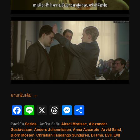
อ่านเพิ่มเติม
→
Facebook
Line
X
Threads
Messenger
Share
โพสท์ใน
Series
|
ติดป้ายกำกับ
Aksel Morisse
,
Alexander
Gustavsson
,
Anders Johannisson
,
Anna Azcárate
,
Arvid Sand
,
Björn Mosten
,
Christian Fandango Sundgren
,
Drama
,
Evil
,
Evil