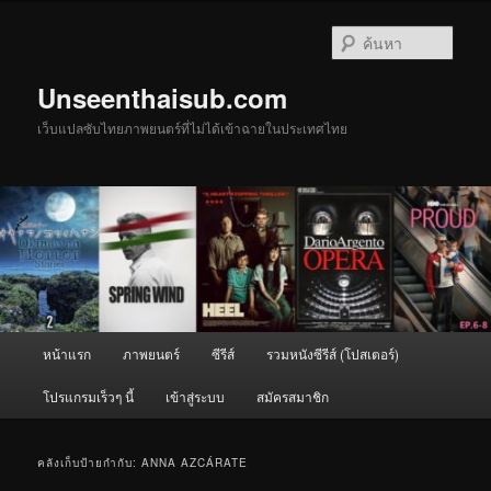
ข้าม
ข้าม
ไป
ไป
ค้นหา
ยัง
บทความ
เนื้อหา
รอง
Unseenthaisub.com
หลัก
เว็บแปลซับไทยภาพยนตร์ที่ไม่ได้เข้าฉายในประเทศไทย
เมนู
หน้าแรก
ภาพยนตร์
ซีรีส์
รวมหนังซีรีส์ (โปสเตอร์)
หลัก
โปรแกรมเร็วๆ นี้
เข้าสู่ระบบ
สมัครสมาชิก
คลังเก็บป้ายกำกับ:
ANNA AZCÁRATE