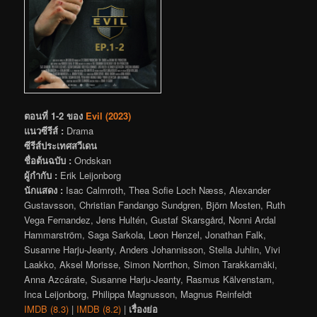
ตอนที่ 1-2 ของ
Evil (2023)
แนวซีรีส์ :
Drama
ซีรีส์ประเทศสวีเดน
ชื่อต้นฉบับ :
Ondskan
ผู้กำกับ :
Erik Leijonborg
นักแสดง :
Isac Calmroth, Thea Sofie Loch Næss, Alexander
Gustavsson, Christian Fandango Sundgren, Björn Mosten, Ruth
Vega Fernandez, Jens Hultén, Gustaf Skarsgård, Nonni Ardal
Hammarström, Saga Sarkola, Leon Henzel, Jonathan Falk,
Susanne Harju-Jeanty, Anders Johannisson, Stella Juhlin, Vivi
Laakko, Aksel Morisse, Simon Norrthon, Simon Tarakkamäki,
Anna Azcárate, Susanne Harju-Jeanty, Rasmus Kälvenstam,
Inca Leijonborg, Philippa Magnusson, Magnus Reinfeldt
IMDB (8.3)
|
IMDB (8.2)
|
เรื่องย่อ