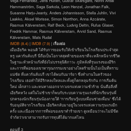
Vega Fernandez, Jens Hultén, Gustaf Skarsgård, Nonni Ardal
Hammarström, Saga Sarkola, Leon Henzel, Jonathan Falk,
Susanne Harju-Jeanty, Anders Johannisson, Stella Juhlin, Vivi
Laakko, Aksel Morisse, Simon Norrthon, Anna Azcárate,
Rasmus Kälvenstam, Ralf Beck, Ludvig Deltin, Rufus Glaser,
Fredrik Hammar, Rasmus Kälvenstam, Arvid Sand, Rasmus
Kälvenstam, Mats Rudal
IMDB (8.4)
|
IMDB (7.9)
|
เรื่องย่อ
เมื่อเอียริค พอนติ ได้รับการยอมรับให้เข้าเรียนในโรงเรียนประจำสุด
หรู แควร์นส์แบรี นี่ถือเป็นโอกาสสุดท้ายของเขาที่จะหลีกหนีจากชีวิต
ในฐานะหัวหน้าแก๊งที่ยังไม่บรรลุนิติภาวะ ภูมิหลังที่รุนแรงของอีริก
และการที่พ่อของเขาทารุณกรรมเขาอย่างโหดร้ายนั้นไม่เป็นที่ทราบ
แน่ชัด ที่แควร์นส์แบรี เขาได้พบกับมาร์ยา ซึ่งทำงานในครัวของ
โรงเรียน เธอทำให้อีริกหลงใหลและทั้งคู่ก็ตกหลุมรักกัน การเริ่มต้น
ใหม่ เด็กสาว และหนทางออกจากวงจรแห่งความชั่วร้าย นั่นคือสิ่งที่
เอียริคหวัง แต่ในไม่ช้าเขาก็พบกับระบบความรุนแรงที่นักเรียนรุ่นพี่
ปกครองนักเรียนรุ่นน้องภายใต้ “การเรียนรู้แบบเพื่อนช่วยเพื่อน” ซึ่งได้
รับอนุมัติจากโรงเรียน เอียริคกลับมาอยู่ในวงจรแห่งความรุนแรงอีก
ครั้ง และเนื่องจากการที่พ่อของเขาทำร้ายเขา ดูเหมือนว่าจะไม่มีขีด
จำกัดว่าเขาสามารถรับการทุบตีได้มากแค่ไหน
ตอนที่ 3