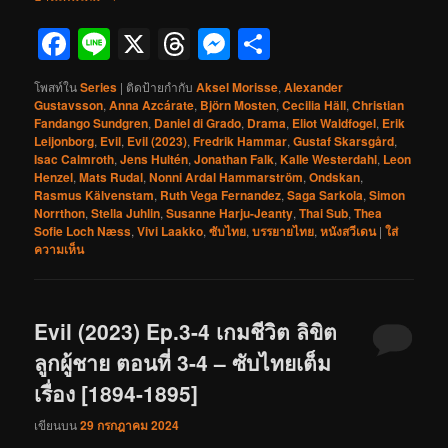
Facebook
Line
X
Threads
Messenger
Share
โพสท์ใน
Series
|
ติดป้ายกำกับ
Aksel Morisse
,
Alexander
Gustavsson
,
Anna Azcárate
,
Björn Mosten
,
Cecilia Häll
,
Christian
Fandango Sundgren
,
Daniel di Grado
,
Drama
,
Eliot Waldfogel
,
Erik
Leijonborg
,
Evil
,
Evil (2023)
,
Fredrik Hammar
,
Gustaf Skarsgård
,
Isac Calmroth
,
Jens Hultén
,
Jonathan Falk
,
Kalle Westerdahl
,
Leon
Henzel
,
Mats Rudal
,
Nonni Ardal Hammarström
,
Ondskan
,
Rasmus Kälvenstam
,
Ruth Vega Fernandez
,
Saga Sarkola
,
Simon
Norrthon
,
Stella Juhlin
,
Susanne Harju-Jeanty
,
Thai Sub
,
Thea
Sofie Loch Næss
,
Vivi Laakko
,
ซับไทย
,
บรรยายไทย
,
หนังสวีเดน
|
ใส่
ความเห็น
Evil (2023) Ep.3-4 เกมชีวิต ลิขิต
ลูกผู้ชาย ตอนที่ 3-4 – ซับไทยเต็ม
เรื่อง [1894-1895]
เขียนบน
29 กรกฎาคม 2024