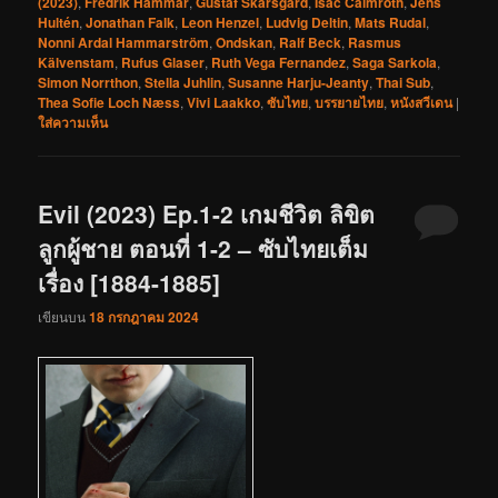
(2023)
,
Fredrik Hammar
,
Gustaf Skarsgård
,
Isac Calmroth
,
Jens
Hultén
,
Jonathan Falk
,
Leon Henzel
,
Ludvig Deltin
,
Mats Rudal
,
Nonni Ardal Hammarström
,
Ondskan
,
Ralf Beck
,
Rasmus
Kälvenstam
,
Rufus Glaser
,
Ruth Vega Fernandez
,
Saga Sarkola
,
Simon Norrthon
,
Stella Juhlin
,
Susanne Harju-Jeanty
,
Thai Sub
,
Thea Sofie Loch Næss
,
Vivi Laakko
,
ซับไทย
,
บรรยายไทย
,
หนังสวีเดน
|
ใส่ความเห็น
Evil (2023) Ep.1-2 เกมชีวิต ลิขิต
ลูกผู้ชาย ตอนที่ 1-2 – ซับไทยเต็ม
เรื่อง [1884-1885]
เขียนบน
18 กรกฎาคม 2024