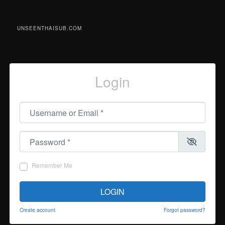
UNSEENTHAISUB.COM
Login
Username or Email
*
Password
*
Remember Me
LOGIN
Create account
Forgot password?