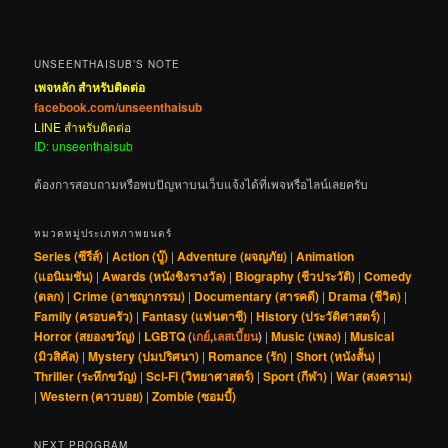
UNSEENTHAISUB’S NOTE
เพจหลัก สำหรับติดต่อ
facebook.com/unseenthaisub
LINE สำหรับติดต่อ
ID: unseenthaisub
ต้องการสอบถามหรือพบปัญหาบนเว็บแจ้งได้ที่เพจหรือไลน์เลยครับ
หมวดหมู่ประเภทภาพยนตร์
Series (ซีรีส์)
|
Action (บู๊)
|
Adventure (ผจญภัย)
|
Animation
(แอนิเมชัน)
|
Awards (หนังชิงรางวัล)
|
Biography (ชีวประวัติ)
|
Comedy
(ตลก)
|
Crime (อาชญากรรม)
|
Documentary (สารคดี)
|
Drama (ชีวิต)
|
Family (ครอบครัว)
|
Fantasy (แฟนตาซี)
|
History (ประวัติศาสตร์)
|
Horror (สยองขวัญ)
|
LGBTQ (
เกย์
,
เลสเบี้ยน
)
|
Music (เพลง)
|
Musical
(มิวสิคัล)
|
Mystery (ปมปริศนา)
|
Romance (รัก)
|
Short (หนังสั้น)
|
Thriller (ระทึกขวัญ)
|
Sci-Fi (วิทยาศาสตร์)
|
Sport (กีฬา)
|
War (สงคราม)
|
Western (คาวบอย)
|
Zombie (ซอมบี้)
NEXT PROGRAM