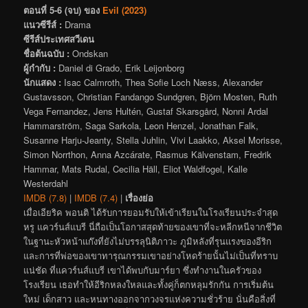
ตอนที่ 5-6 (จบ) ของ
Evil (2023)
แนวซีรีส์ :
Drama
ซีรีส์ประเทศสวีเดน
ชื่อต้นฉบับ :
Ondskan
ผู้กำกับ :
Daniel di Grado, Erik Leijonborg
นักแสดง :
Isac Calmroth, Thea Sofie Loch Næss, Alexander
Gustavsson, Christian Fandango Sundgren, Björn Mosten, Ruth
Vega Fernandez, Jens Hultén, Gustaf Skarsgård, Nonni Ardal
Hammarström, Saga Sarkola, Leon Henzel, Jonathan Falk,
Susanne Harju-Jeanty, Stella Juhlin, Vivi Laakko, Aksel Morisse,
Simon Norrthon, Anna Azcárate, Rasmus Kälvenstam, Fredrik
Hammar, Mats Rudal, Cecilia Häll, Eliot Waldfogel, Kalle
Westerdahl
IMDB (7.8)
|
IMDB (7.4)
|
เรื่องย่อ
เมื่อเอียริค พอนติ ได้รับการยอมรับให้เข้าเรียนในโรงเรียนประจำสุด
หรู แควร์นส์แบรี นี่ถือเป็นโอกาสสุดท้ายของเขาที่จะหลีกหนีจากชีวิต
ในฐานะหัวหน้าแก๊งที่ยังไม่บรรลุนิติภาวะ ภูมิหลังที่รุนแรงของอีริก
และการที่พ่อของเขาทารุณกรรมเขาอย่างโหดร้ายนั้นไม่เป็นที่ทราบ
แน่ชัด ที่แควร์นส์แบรี เขาได้พบกับมาร์ยา ซึ่งทำงานในครัวของ
โรงเรียน เธอทำให้อีริกหลงใหลและทั้งคู่ก็ตกหลุมรักกัน การเริ่มต้น
ใหม่ เด็กสาว และหนทางออกจากวงจรแห่งความชั่วร้าย นั่นคือสิ่งที่