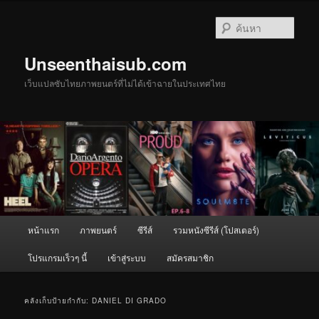
ข้าม
ข้าม
ไป
ไป
ค้นหา
ยัง
บทความ
เนื้อหา
รอง
Unseenthaisub.com
หลัก
เว็บแปลซับไทยภาพยนตร์ที่ไม่ได้เข้าฉายในประเทศไทย
เมนู
หน้าแรก
ภาพยนตร์
ซีรีส์
รวมหนังซีรีส์ (โปสเตอร์)
หลัก
โปรแกรมเร็วๆ นี้
เข้าสู่ระบบ
สมัครสมาชิก
คลังเก็บป้ายกำกับ:
DANIEL DI GRADO