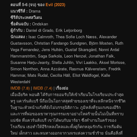
ตอนที่ 5-6 (จบ) ของ
Evil (2023)
แนวซีรีส์ :
Drama
ซีรีส์ประเทศสวีเดน
ชื่อต้นฉบับ :
Ondskan
ผู้กำกับ :
Daniel di Grado, Erik Leijonborg
นักแสดง :
Isac Calmroth, Thea Sofie Loch Næss, Alexander
Gustavsson, Christian Fandango Sundgren, Björn Mosten, Ruth
Vega Fernandez, Jens Hultén, Gustaf Skarsgård, Nonni Ardal
Hammarström, Saga Sarkola, Leon Henzel, Jonathan Falk,
Susanne Harju-Jeanty, Stella Juhlin, Vivi Laakko, Aksel Morisse,
Simon Norrthon, Anna Azcárate, Rasmus Kälvenstam, Fredrik
Hammar, Mats Rudal, Cecilia Häll, Eliot Waldfogel, Kalle
Westerdahl
IMDB (7.8)
|
IMDB (7.4)
|
เรื่องย่อ
เมื่อเอียริค พอนติ ได้รับการยอมรับให้เข้าเรียนในโรงเรียนประจำสุด
หรู แควร์นส์แบรี นี่ถือเป็นโอกาสสุดท้ายของเขาที่จะหลีกหนีจากชีวิต
ในฐานะหัวหน้าแก๊งที่ยังไม่บรรลุนิติภาวะ ภูมิหลังที่รุนแรงของอีริก
และการที่พ่อของเขาทารุณกรรมเขาอย่างโหดร้ายนั้นไม่เป็นที่ทราบ
แน่ชัด ที่แควร์นส์แบรี เขาได้พบกับมาร์ยา ซึ่งทำงานในครัวของ
โรงเรียน เธอทำให้อีริกหลงใหลและทั้งคู่ก็ตกหลุมรักกัน การเริ่มต้น
ใหม่ เด็กสาว และหนทางออกจากวงจรแห่งความชั่วร้าย นั่นคือสิ่งที่