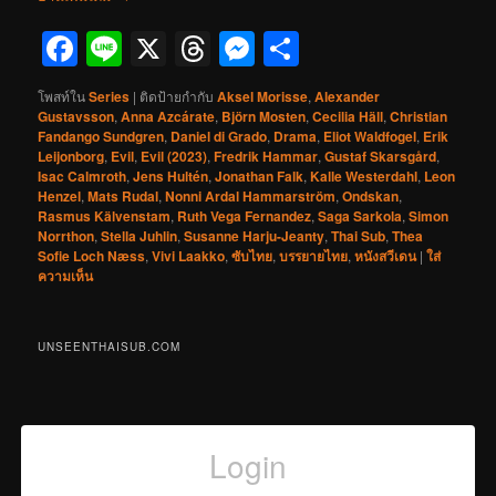
Facebook
Line
X
Threads
Messenger
Share
โพสท์ใน
Series
|
ติดป้ายกำกับ
Aksel Morisse
,
Alexander
Gustavsson
,
Anna Azcárate
,
Björn Mosten
,
Cecilia Häll
,
Christian
Fandango Sundgren
,
Daniel di Grado
,
Drama
,
Eliot Waldfogel
,
Erik
Leijonborg
,
Evil
,
Evil (2023)
,
Fredrik Hammar
,
Gustaf Skarsgård
,
Isac Calmroth
,
Jens Hultén
,
Jonathan Falk
,
Kalle Westerdahl
,
Leon
Henzel
,
Mats Rudal
,
Nonni Ardal Hammarström
,
Ondskan
,
Rasmus Kälvenstam
,
Ruth Vega Fernandez
,
Saga Sarkola
,
Simon
Norrthon
,
Stella Juhlin
,
Susanne Harju-Jeanty
,
Thai Sub
,
Thea
Sofie Loch Næss
,
Vivi Laakko
,
ซับไทย
,
บรรยายไทย
,
หนังสวีเดน
|
ใส่
ความเห็น
UNSEENTHAISUB.COM
Login