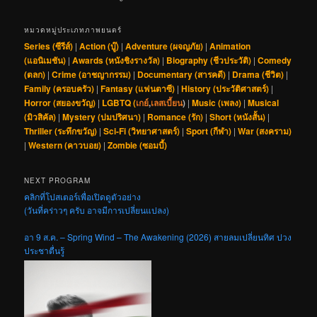
หมวดหมู่ประเภทภาพยนตร์
Series (ซีรีส์)
|
Action (บู๊)
|
Adventure (ผจญภัย)
|
Animation
(แอนิเมชัน)
|
Awards (หนังชิงรางวัล)
|
Biography (ชีวประวัติ)
|
Comedy
(ตลก)
|
Crime (อาชญากรรม)
|
Documentary (สารคดี)
|
Drama (ชีวิต)
|
Family (ครอบครัว)
|
Fantasy (แฟนตาซี)
|
History (ประวัติศาสตร์)
|
Horror (สยองขวัญ)
|
LGBTQ (
เกย์
,
เลสเบี้ยน
)
|
Music (เพลง)
|
Musical
(มิวสิคัล)
|
Mystery (ปมปริศนา)
|
Romance (รัก)
|
Short (หนังสั้น)
|
Thriller (ระทึกขวัญ)
|
Sci-Fi (วิทยาศาสตร์)
|
Sport (กีฬา)
|
War (สงคราม)
|
Western (คาวบอย)
|
Zombie (ซอมบี้)
NEXT PROGRAM
คลิกที่โปสเตอร์เพื่อเปิดดูตัวอย่าง
(วันที่คร่าวๆ ครับ อาจมีการเปลี่ยนแปลง)
อา 9 ส.ค. – Spring Wind – The Awakening (2026) สายลมเปลี่ยนทิศ ปวง
ประชาตื่นรู้