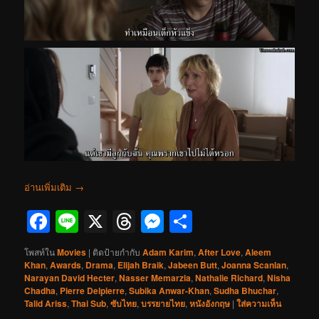
อ่านเพิ่มเติม
→
Facebook
Line
X
Threads
Messenger
Share
โพสท์ใน
Movies
|
ติดป้ายกำกับ
Adam Karim
,
After Love
,
Aleem
Khan
,
Awards
,
Drama
,
Elijah Braik
,
Jabeen Butt
,
Joanna Scanlan
,
Narayan David Hecter
,
Nasser Memarzia
,
Nathalie Richard
,
Nisha
Chadha
,
Pierre Delpierre
,
Subika Anwar-Khan
,
Sudha Bhuchar
,
Talid Ariss
,
Thai Sub
,
ซับไทย
,
บรรยายไทย
,
หนังอังกฤษ
|
ใส่ความเห็น