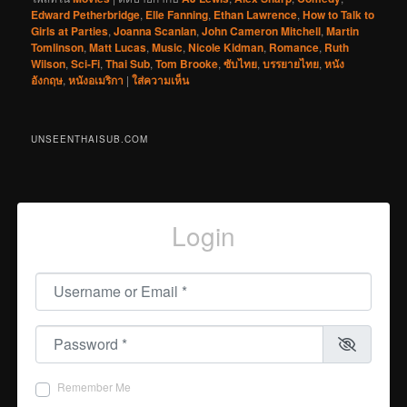
Edward Petherbridge
,
Elle Fanning
,
Ethan Lawrence
,
How to Talk to
Girls at Parties
,
Joanna Scanlan
,
John Cameron Mitchell
,
Martin
Tomlinson
,
Matt Lucas
,
Music
,
Nicole Kidman
,
Romance
,
Ruth
Wilson
,
Sci-Fi
,
Thai Sub
,
Tom Brooke
,
ซับไทย
,
บรรยายไทย
,
หนัง
อังกฤษ
,
หนังอเมริกา
|
ใส่ความเห็น
UNSEENTHAISUB.COM
Login
Username or Email
*
Password
*
Remember Me