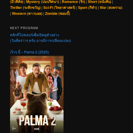
(มิวสิคัล)
|
Mystery (ปมปริศนา)
|
Romance (รัก)
|
Short (หนังสั้น)
|
Thriller (ระทึกขวัญ)
|
Sci-Fi (วิทยาศาสตร์)
|
Sport (กีฬา)
|
War (สงคราม)
|
Western (คาวบอย)
|
Zombie (ซอมบี้)
NEXT PROGRAM
คลิกที่โปสเตอร์เพื่อเปิดดูตัวอย่าง
(วันที่คร่าวๆ ครับ อาจมีการเปลี่ยนแปลง)
เร็วๆ นี้ – Palma 2 (2025)