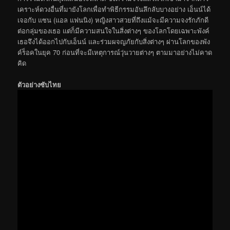
เคราะห์ดวงอื่นที่มายังโลกเพื่อทำพิธีกรรมอันลึกลับบางอย่าง เอ็นน์ได้
เจอกับ แซน (แอล แฟนนิง) หญิงสาวสวยที่ถึงแม้จะมีความจงรักภักดี
ต่อกลุ่มของเธอ แต่ก็มีความสนใจในสิ่งต่างๆ ของโลกโดยเฉพาะพังค์
เธอจึงได้ออกไปกับเอ็นน์ และร่วมผจญภัยกับสิ่งต่างๆ ผ่านโลกของพัง
ค์ร็อคในยุค 70 ก่อนที่จะมีเหตุการณ์วุ่นวายต่างๆ ตามมาอย่างไม่คาด
คิด
ตัวอย่างซับไทย