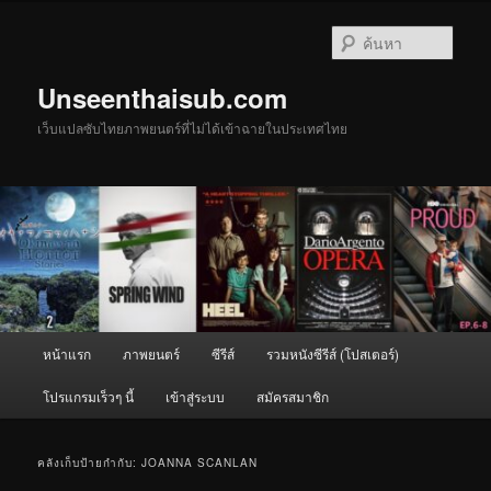
ข้าม
ข้าม
ไป
ไป
ค้นหา
ยัง
บทความ
เนื้อหา
รอง
Unseenthaisub.com
หลัก
เว็บแปลซับไทยภาพยนตร์ที่ไม่ได้เข้าฉายในประเทศไทย
เมนู
หน้าแรก
ภาพยนตร์
ซีรีส์
รวมหนังซีรีส์ (โปสเตอร์)
หลัก
โปรแกรมเร็วๆ นี้
เข้าสู่ระบบ
สมัครสมาชิก
คลังเก็บป้ายกำกับ:
JOANNA SCANLAN