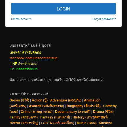
LOGIN
Create account
Forgot password?
UNSEENTHAISUB’S NOTE
เพจหลัก สำหรับติดต่อ
facebook.com/unseenthaisub
LINE สำหรับติดต่อ
ID: unseenthaisub
ต้องการสอบถามหรือพบปัญหาบนเว็บแจ้งได้ที่เพจหรือไลน์เลยครับ
หมวดหมู่ประเภทภาพยนตร์
Series (ซีรีส์)
|
Action (บู๊)
|
Adventure (ผจญภัย)
|
Animation
(แอนิเมชัน)
|
Awards (หนังชิงรางวัล)
|
Biography (ชีวประวัติ)
|
Comedy
(ตลก)
|
Crime (อาชญากรรม)
|
Documentary (สารคดี)
|
Drama (ชีวิต)
|
Family (ครอบครัว)
|
Fantasy (แฟนตาซี)
|
History (ประวัติศาสตร์)
|
Horror (สยองขวัญ)
|
LGBTQ (
เกย์
,
เลสเบี้ยน
)
|
Music (เพลง)
|
Musical