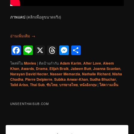
ภาพแคป
(คลิกเพื่อดูขนาดจริง)
อ่านเพิ่มเติม
→
Facebook
Line
X
Threads
Messenger
Share
โพสท์ใน
Movies
|
ติดป้ายกำกับ
Adam Karim
,
After Love
,
Aleem
Khan
,
Awards
,
Drama
,
Elijah Braik
,
Jabeen Butt
,
Joanna Scanlan
,
Narayan David Hecter
,
Nasser Memarzia
,
Nathalie Richard
,
Nisha
Chadha
,
Pierre Delpierre
,
Subika Anwar-Khan
,
Sudha Bhuchar
,
Talid Ariss
,
Thai Sub
,
ซับไทย
,
บรรยายไทย
,
หนังอังกฤษ
|
ใส่ความเห็น
UNSEENTHAISUB.COM