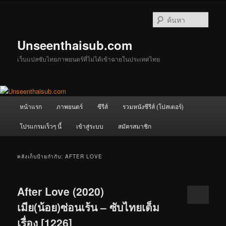
ข้าม
ข้าม
ไป
ไป
ค้นหา
ยัง
บทความ
เนื้อหา
รอง
Unseenthaisub.com
หลัก
เว็บแปลซับไทยภาพยนตร์ที่ไม่ได้เข้าฉายในประเทศไทย
เมนู
หน้าแรก
ภาพยนตร์
ซีรีส์
รวมหนังซีรีส์ (โปสเตอร์)
หลัก
โปรแกรมเร็วๆ นี้
เข้าสู่ระบบ
สมัครสมาชิก
คลังเก็บป้ายกำกับ:
AFTER LOVE
After Love (2020)
เมีย(น้อย)ซ่อนเร้น – ซับไทยเต็ม
เรื่อง [1226]