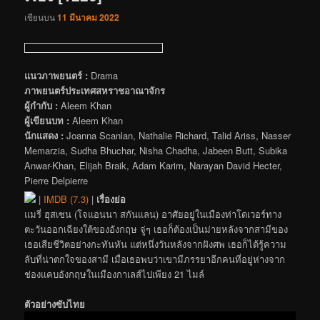
เขียนบน
11 มีนาคม 2022
แนวภาพยนตร์ :
Drama
ภาพยนตร์ประเทศสหราชอาณาจักร
ผู้กำกับ :
Aleem Khan
ผู้เขียนบท :
Aleem Khan
นักแสดง :
Joanna Scanlan, Nathalie Richard, Talid Ariss, Nasser
Memarzia, Sudha Bhuchar, Nisha Chadha, Jabeen Butt, Subika
Anwar-Khan, Elijah Braik, Adam Karim, Narayan David Hecter,
Pierre Delpierre
|
IMDB (7.3)
|
เรื่องย่อ
แมรี่ ฮุสเซน (โจแอนนา สกันแลน) อาศัยอยู่ในเมืองท่าโดเวอร์ทาง
ตะวันออกเฉียงใต้ของอังกฤษ จู่ๆ เธอก็ต้องเป็นม่ายหลังจากสามีของ
เธอเสียชีวิตอย่างกะทันหัน แต่หนึ่งวันหลังจากฝังศพ เธอก็ได้รู้ความ
ลับที่น่าตกใจของสามี เมื่อเธอพบว่าเขามีภรรยาอีกคนที่อยู่ห่างจาก
ช่องแคบอังกฤษในเมืองกาเลส์ไปเพียง 21 ไมล์
ตัวอย่างซับไทย