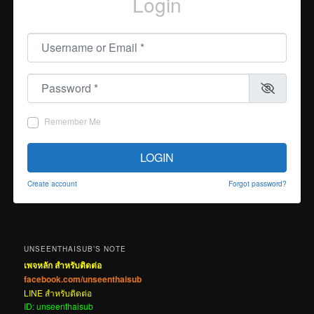
Login
Username or Email
*
Password
*
Remember Me
LOGIN
Create account
Forgot password?
UNSEENTHAISUB’S NOTE
เพจหลัก สำหรับติดต่อ
facebook.com/unseenthaisub
LINE สำหรับติดต่อ
ID: unseenthaisub