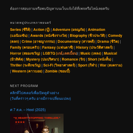
ต้องการสอบถามหรือพบปัญหาบนเว็บแจ้งได้ที่เพจหรือไลน์เลยครับ
หมวดหมู่ประเภทภาพยนตร์
Series (ซีรีส์)
|
Action (บู๊)
|
Adventure (ผจญภัย)
|
Animation
(แอนิเมชัน)
|
Awards (หนังชิงรางวัล)
|
Biography (ชีวประวัติ)
|
Comedy
(ตลก)
|
Crime (อาชญากรรม)
|
Documentary (สารคดี)
|
Drama (ชีวิต)
|
Family (ครอบครัว)
|
Fantasy (แฟนตาซี)
|
History (ประวัติศาสตร์)
|
Horror (สยองขวัญ)
|
LGBTQ (
เกย์
,
เลสเบี้ยน
)
|
Music (เพลง)
|
Musical
(มิวสิคัล)
|
Mystery (ปมปริศนา)
|
Romance (รัก)
|
Short (หนังสั้น)
|
Thriller (ระทึกขวัญ)
|
Sci-Fi (วิทยาศาสตร์)
|
Sport (กีฬา)
|
War (สงคราม)
|
Western (คาวบอย)
|
Zombie (ซอมบี้)
NEXT PROGRAM
คลิกที่โปสเตอร์เพื่อเปิดดูตัวอย่าง
(วันที่คร่าวๆ ครับ อาจมีการเปลี่ยนแปลง)
ศ 7 ส.ค. – Heel (2025)