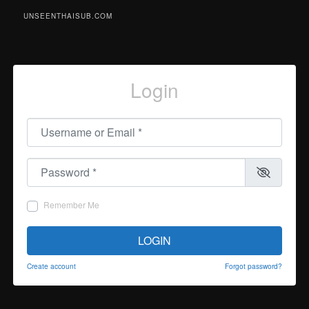
UNSEENTHAISUB.COM
Login
Username or Email
*
Password
*
Remember Me
LOGIN
Create account
Forgot password?