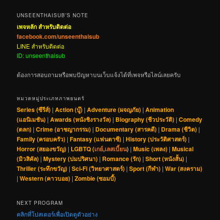
UNSEENTHAISUB’S NOTE
เพจหลัก สำหรับติดต่อ
facebook.com/unseenthaisub
LINE สำหรับติดต่อ
ID: unseenthaisub
ต้องการสอบถามหรือพบปัญหาบนเว็บแจ้งได้ที่เพจหรือไลน์เลยครับ
หมวดหมู่ประเภทภาพยนตร์
Series (ซีรีส์)
|
Action (บู๊)
|
Adventure (ผจญภัย)
|
Animation
(แอนิเมชัน)
|
Awards (หนังชิงรางวัล)
|
Biography (ชีวประวัติ)
|
Comedy
(ตลก)
|
Crime (อาชญากรรม)
|
Documentary (สารคดี)
|
Drama (ชีวิต)
|
Family (ครอบครัว)
|
Fantasy (แฟนตาซี)
|
History (ประวัติศาสตร์)
|
Horror (สยองขวัญ)
|
LGBTQ (
เกย์
,
เลสเบี้ยน
)
|
Music (เพลง)
|
Musical
(มิวสิคัล)
|
Mystery (ปมปริศนา)
|
Romance (รัก)
|
Short (หนังสั้น)
|
Thriller (ระทึกขวัญ)
|
Sci-Fi (วิทยาศาสตร์)
|
Sport (กีฬา)
|
War (สงคราม)
|
Western (คาวบอย)
|
Zombie (ซอมบี้)
NEXT PROGRAM
คลิกที่โปสเตอร์เพื่อเปิดดูตัวอย่าง