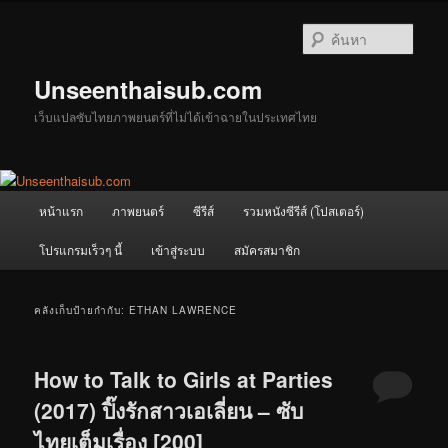
ข้าม
ข้าม
ไป
ไป
ค้นหา
ยัง
บทความ
เนื้อหา
รอง
Unseenthaisub.com
หลัก
เว็บแปลซับไทยภาพยนตร์ที่ไม่ได้เข้าฉายในประเทศไทย
เมนู
หน้าแรก
ภาพยนตร์
ซีรีส์
รวมหนังซีรีส์ (โปสเตอร์)
หลัก
โปรแกรมเร็วๆ นี้
เข้าสู่ระบบ
สมัครสมาชิก
คลังเก็บป้ายกำกับ:
ETHAN LAWRENCE
How to Talk to Girls at Parties
(2017) ปิ๊งรักสาวเอเลี่ยน – ซับ
ไทยเต็มเรื่อง [200]