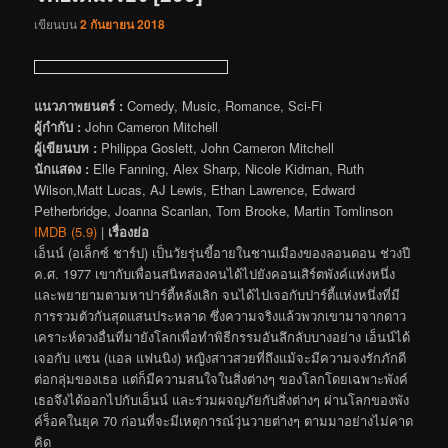
เขียนบน
2 กันยายน 2018
แนวภาพยนตร์ :
Comedy, Music, Romance, Sci-Fi
ผู้กำกับ :
John Cameron Mitchell
ผู้เขียนบท :
Philippa Goslett, John Cameron Mitchell
นักแสดง :
Elle Fanning, Alex Sharp, Nicole Kidman, Ruth
Wilson,Matt Lucas, AJ Lewis, Ethan Lawrence, Edward
Petherbridge, Joanna Scanlan, Tom Brooke, Martin Tomlinson
IMDB (5.9)
|
เรื่องย่อ
เอ็นน์ (อเล็กซ์ ชาร์ป) เป็นวัยรุ่นขี้อายในชานเมืองของลอนดอน ช่วงปี
ค.ศ. 1977 เขากับเพื่อนสนิทสองคนได้ไปยังคอนเสิร์ตพังค์แห่งหนึ่ง
และพยายามตามหาปาร์ตี้หลังเลิก จนได้ไปเจอกับปาร์ตี้แห่งหนึ่งที่มี
การรวมตัวกันสุดแสนประหลาด ซึ่งความจริงแล้วพวกเขามาจากดาว
เคราะห์ดวงอื่นที่มายังโลกเพื่อทำพิธีกรรมอันลึกลับบางอย่าง เอ็นน์ได้
เจอกับ แซน (แอล แฟนนิง) หญิงสาวสวยที่ถึงแม้จะมีความจงรักภักดี
ต่อกลุ่มของเธอ แต่ก็มีความสนใจในสิ่งต่างๆ ของโลกโดยเฉพาะพังค์
เธอจึงได้ออกไปกับเอ็นน์ และร่วมผจญภัยกับสิ่งต่างๆ ผ่านโลกของพัง
ค์ร็อคในยุค 70 ก่อนที่จะมีเหตุการณ์วุ่นวายต่างๆ ตามมาอย่างไม่คาด
คิด