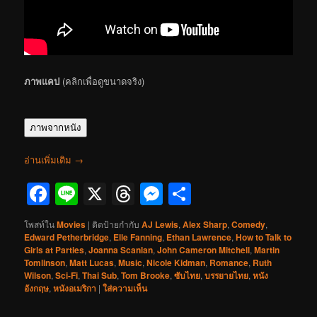
ภาพแคป
(คลิกเพื่อดูขนาดจริง)
ภาพจากหนัง
อ่านเพิ่มเติม
→
Facebook
Line
X
Threads
Messenger
Share
โพสท์ใน
Movies
|
ติดป้ายกำกับ
AJ Lewis
,
Alex Sharp
,
Comedy
,
Edward Petherbridge
,
Elle Fanning
,
Ethan Lawrence
,
How to Talk to
Girls at Parties
,
Joanna Scanlan
,
John Cameron Mitchell
,
Martin
Tomlinson
,
Matt Lucas
,
Music
,
Nicole Kidman
,
Romance
,
Ruth
Wilson
,
Sci-Fi
,
Thai Sub
,
Tom Brooke
,
ซับไทย
,
บรรยายไทย
,
หนัง
อังกฤษ
,
หนังอเมริกา
|
ใส่ความเห็น