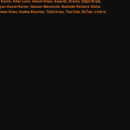
 Karim
,
After Love
,
Aleem Khan
,
Awards
,
Drama
,
Elijah Braik
,
yan David Hecter
,
Nasser Memarzia
,
Nathalie Richard
,
Nisha
Anwar-Khan
,
Sudha Bhuchar
,
Talid Ariss
,
Thai Sub
,
ซับไทย
,
บรรยาย