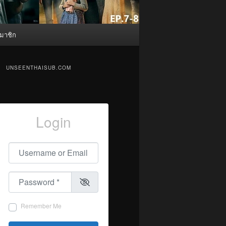
มาชิก
UNSEENTHAISUB.COM
Login
Username or Email
*
Password
*
Remember Me