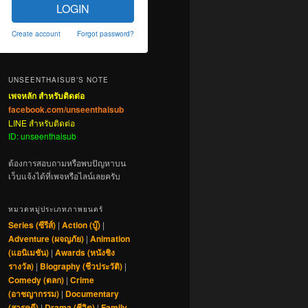
LOGIN
Create account
Forgot password?
UNSEENTHAISUB’S NOTE
เพจหลัก สำหรับติดต่อ
facebook.com/unseenthaisub
LINE สำหรับติดต่อ
ID: unseenthaisub
ต้องการสอบถามหรือพบปัญหาบน
เว็บแจ้งได้ที่เพจหรือไลน์เลยครับ
หมวดหมู่ประเภทภาพยนตร์
Series (ซีรีส์)
|
Action (บู๊)
|
Adventure (ผจญภัย)
|
Animation
(แอนิเมชัน)
|
Awards (หนังชิง
รางวัล)
|
Biography (ชีวประวัติ)
|
Comedy (ตลก)
|
Crime
(อาชญากรรม)
|
Documentary
(สารคดี)
|
Drama (ชีวิต)
|
Family