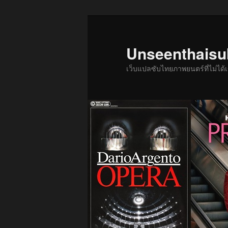
ข้าม
ข้าม
ไป
ไป
ยัง
บทความ
Unseenthais
เนื้อหา
รอง
เว็บแปลซับไทยภาพยนตร์ที่ไม่ไ
หลัก