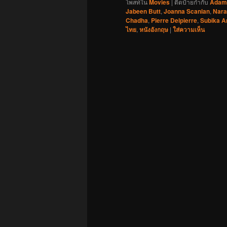
โพสท์ใน
Movies
|
ติดป้ายกำกับ
Adam
Jabeen Butt
,
Joanna Scanlan
,
Nara
Chadha
,
Pierre Delpierre
,
Subika 
ไทย
,
หนังอังกฤษ
|
ใส่ความเห็น