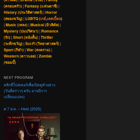
(ครอบครัว)
|
Fantasy (แฟนตาซี)
|
History (ประวัติศาสตร์)
|
Horror
(สยองขวัญ)
|
LGBTQ (
เกย์
,
เลสเบี้ยน
)
|
Music (เพลง)
|
Musical (มิวสิคัล)
|
Mystery (ปมปริศนา)
|
Romance
(รัก)
|
Short (หนังสั้น)
|
Thriller
(ระทึกขวัญ)
|
Sci-Fi (วิทยาศาสตร์)
|
Sport (กีฬา)
|
War (สงคราม)
|
Western (คาวบอย)
|
Zombie
(ซอมบี้)
NEXT PROGRAM
คลิกที่โปสเตอร์เพื่อเปิดดูตัวอย่าง
(วันที่คร่าวๆ ครับ อาจมีการ
เปลี่ยนแปลง)
ศ 7 ส.ค. – Heel (2025)