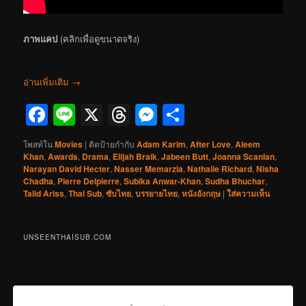
ภาพแคป
(คลิกเพื่อดูขนาดจริง)
อ่านเพิ่มเติม
→
Facebook
Line
X
Threads
Messenger
Share
โพสท์ใน
Movies
|
ติดป้ายกำกับ
Adam Karim
,
After Love
,
Aleem
Khan
,
Awards
,
Drama
,
Elijah Braik
,
Jabeen Butt
,
Joanna Scanlan
,
Narayan David Hecter
,
Nasser Memarzia
,
Nathalie Richard
,
Nisha
Chadha
,
Pierre Delpierre
,
Subika Anwar-Khan
,
Sudha Bhuchar
,
Talid Ariss
,
Thai Sub
,
ซับไทย
,
บรรยายไทย
,
หนังอังกฤษ
|
ใส่ความเห็น
UNSEENTHAISUB.COM