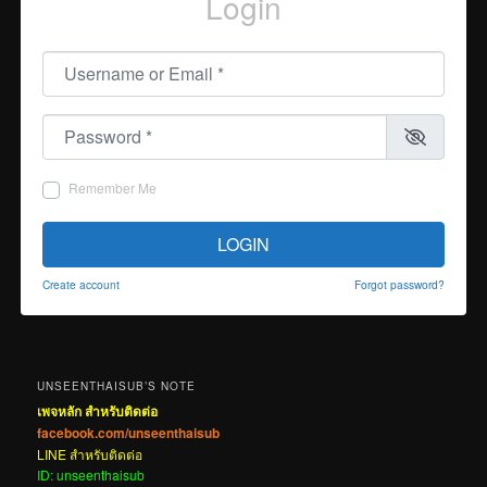
Login
Username or Email
*
Password
*
Remember Me
LOGIN
Create account
Forgot password?
UNSEENTHAISUB’S NOTE
เพจหลัก สำหรับติดต่อ
facebook.com/unseenthaisub
LINE สำหรับติดต่อ
ID: unseenthaisub