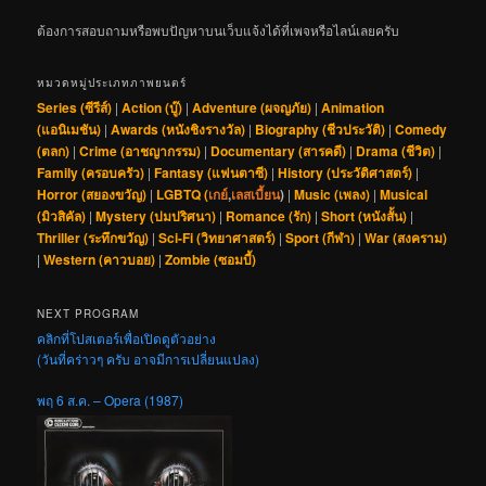
ต้องการสอบถามหรือพบปัญหาบนเว็บแจ้งได้ที่เพจหรือไลน์เลยครับ
หมวดหมู่ประเภทภาพยนตร์
Series (ซีรีส์)
|
Action (บู๊)
|
Adventure (ผจญภัย)
|
Animation
(แอนิเมชัน)
|
Awards (หนังชิงรางวัล)
|
Biography (ชีวประวัติ)
|
Comedy
(ตลก)
|
Crime (อาชญากรรม)
|
Documentary (สารคดี)
|
Drama (ชีวิต)
|
Family (ครอบครัว)
|
Fantasy (แฟนตาซี)
|
History (ประวัติศาสตร์)
|
Horror (สยองขวัญ)
|
LGBTQ (
เกย์
,
เลสเบี้ยน
)
|
Music (เพลง)
|
Musical
(มิวสิคัล)
|
Mystery (ปมปริศนา)
|
Romance (รัก)
|
Short (หนังสั้น)
|
Thriller (ระทึกขวัญ)
|
Sci-Fi (วิทยาศาสตร์)
|
Sport (กีฬา)
|
War (สงคราม)
|
Western (คาวบอย)
|
Zombie (ซอมบี้)
NEXT PROGRAM
คลิกที่โปสเตอร์เพื่อเปิดดูตัวอย่าง
(วันที่คร่าวๆ ครับ อาจมีการเปลี่ยนแปลง)
พฤ 6 ส.ค. – Opera (1987)