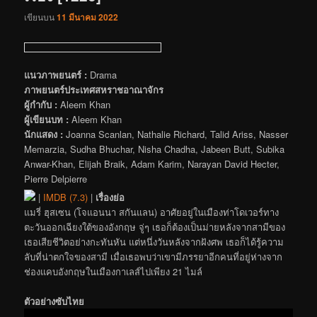
เขียนบน
11 มีนาคม 2022
แนวภาพยนตร์ :
Drama
ภาพยนตร์ประเทศสหราชอาณาจักร
ผู้กำกับ :
Aleem Khan
ผู้เขียนบท :
Aleem Khan
นักแสดง :
Joanna Scanlan, Nathalie Richard, Talid Ariss, Nasser
Memarzia, Sudha Bhuchar, Nisha Chadha, Jabeen Butt, Subika
Anwar-Khan, Elijah Braik, Adam Karim, Narayan David Hecter,
Pierre Delpierre
|
IMDB (7.3)
|
เรื่องย่อ
แมรี่ ฮุสเซน (โจแอนนา สกันแลน) อาศัยอยู่ในเมืองท่าโดเวอร์ทาง
ตะวันออกเฉียงใต้ของอังกฤษ จู่ๆ เธอก็ต้องเป็นม่ายหลังจากสามีของ
เธอเสียชีวิตอย่างกะทันหัน แต่หนึ่งวันหลังจากฝังศพ เธอก็ได้รู้ความ
ลับที่น่าตกใจของสามี เมื่อเธอพบว่าเขามีภรรยาอีกคนที่อยู่ห่างจาก
ช่องแคบอังกฤษในเมืองกาเลส์ไปเพียง 21 ไมล์
ตัวอย่างซับไทย