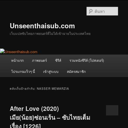
ข้าม
ข้าม
ไป
ไป
ค้นหา
ยัง
บทความ
เนื้อหา
รอง
Unseenthaisub.com
หลัก
เว็บแปลซับไทยภาพยนตร์ที่ไม่ได้เข้าฉายในประเทศไทย
เมนู
หน้าแรก
ภาพยนตร์
ซีรีส์
รวมหนังซีรีส์ (โปสเตอร์)
หลัก
โปรแกรมเร็วๆ นี้
เข้าสู่ระบบ
สมัครสมาชิก
คลังเก็บป้ายกำกับ:
NASSER MEMARZIA
After Love (2020)
เมีย(น้อย)ซ่อนเร้น – ซับไทยเต็ม
เรื่อง [1226]