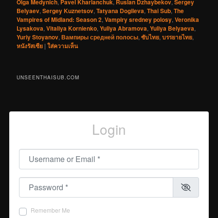
Olga Medynich
,
Pavel Kharlanchuk
,
Ruslan Dzhaybekov
,
Sergey
Belyaev
,
Sergey Kuznetsov
,
Tatyana Dogileva
,
Thai Sub
,
The
Vampires of Midland: Season 2
,
Vampiry sredney polosy
,
Veronika
Lysakova
,
Vitaliya Kornienko
,
Yuliya Abramova
,
Yuliya Belyaeva
,
Yuriy Stoyanov
,
Вампиры средней полосы
,
ซับไทย
,
บรรยายไทย
,
หนังรัสเซีย
|
ใส่ความเห็น
UNSEENTHAISUB.COM
Login
Username or Email
*
Password
*
Remember Me