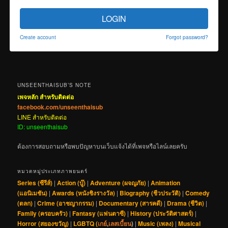
LOGIN
Create account
Forgot password?
UNSEENTHAISUB’S NOTE
เพจหลัก สำหรับติดต่อ
facebook.com/unseenthaisub
LINE สำหรับติดต่อ
ID: unseenthaisub
ต้องการสอบถามหรือพบปัญหาบนเว็บแจ้งได้ที่เพจหรือไลน์เลยครับ
หมวดหมู่ประเภทภาพยนตร์
Series (ซีรีส์)
|
Action (บู๊)
|
Adventure (ผจญภัย)
|
Animation
(แอนิเมชัน)
|
Awards (หนังชิงรางวัล)
|
Biography (ชีวประวัติ)
|
Comedy
(ตลก)
|
Crime (อาชญากรรม)
|
Documentary (สารคดี)
|
Drama (ชีวิต)
|
Family (ครอบครัว)
|
Fantasy (แฟนตาซี)
|
History (ประวัติศาสตร์)
|
Horror (สยองขวัญ)
|
LGBTQ (
เกย์
,
เลสเบี้ยน
)
|
Music (เพลง)
|
Musical