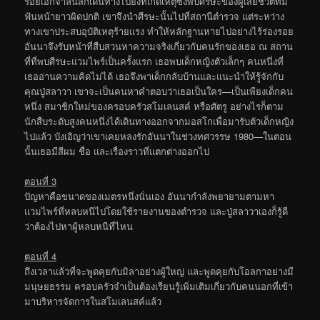
ร้อยเอกจาลินสกีเดินทางไปยังที่เกิดเหตุซึ่งพบศีรษะของผู้เสียชีวิตที่มี
ฟันหน้ายาวผิดปกติ เขาจึงนำศีรษะนั้นไปที่สถานีตำรวจ แต่ระหว่าง
ทางเขาประสบอุบัติเหตุร้ายแรง ทำให้หลักฐานหายไปอย่างไร้ร่องรอย
อันนาจึงรับหน้าที่สืบสวนหาความจริงเกี่ยวกับคนรักของเธอ ณ สถาน
ที่ที่พบศีรษะแวมไพร์เป็นครั้งแรก เธอพบเด็กหญิงตัวเล็กๆ คนหนึ่งที่
เธออ่านความคิดไม่ได้ เธอจึงพาเด็กกลับบ้านและแนะนำให้รู้จักกับ
คุณปู่สลาวา เขาจะเป็นคนหาคำตอบว่าเธอเป็นใคร—เป็นเพียงเด็กคน
หนึ่ง สมาชิกใหม่ของครอบครัวสโมเลนสค์ หรือศัตรู อย่างไรก็ตาม
นักสืบระดับสูงคนหนึ่งได้เดินทางออกจากมอสโกเพื่อมารับตัวเด็กหญิง
ไปแล้ว บังเอิญว่าเขาเคยหลงรักอันนาในช่วงทศวรรษ 1980—ในตอน
นั้นเธอมีสีผม ชื่อ และเรื่องราวที่แตกต่างออกไป
ตอนที่ 3
ปัญหาคือขนาดของเมตรหนึ่งนั่นเอง อันนากำลังพยายามตามหา
แวมไพร์ที่หลบหนีไปโดยใช้รายงานของตำรวจ และปู่สลาวาเองก็รู้ดี
ว่าต้องไปหาผู้หลบหนีที่ไหน
ตอนที่ 4
ถึงเวลาแล้วที่จะพูดคุยกับมิลาอย่างผู้ใหญ่ และพูดคุยกับโอลกาอย่างมี
มนุษยธรรม ครอบครัวจำเป็นต้องเรียนรู้เพิ่มเติมเกี่ยวกับคนนอกที่เข้า
มาบริหารจัดการในสโมเลนสค์แล้ว