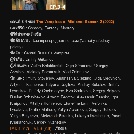
ตอนที่ 3-4 ของ
The Vampires of Midland: Season 2 (2022)
แนวซีรีส์ :
Comedy, Fantasy, Mystery
ซีรีส์ประเทศรัสเซีย
ชื่อต้นฉบับ :
Вампиры средней полосы (Vampiry sredney
polosy)
ชื่ออื่น :
Central Russia’s Vampires
ผู้กำกับ :
Dmitry Gribanov
ผู้เขียนบท :
Vadim Khlebkovich, Olga Simonova / Sergey
Arzybov, Aleksey Romanyuk, Vlad Zelentsov
นักแสดง :
Yuriy Stoyanov, Anastasiya Stezhko, Olga Medynich,
Artyom Tkachenko, Tatyana Dogileva, Andrey Sokolov, Dmitriy
Lysenkov, Dmitriy Chebotaryov, Eva Smirnova, Sergey Belyaev,
Ruslan Dzhaybekov, Artyom Fedotov, Aleksandr Fisenko, Igor
Khripunov, Vitaliya Kornienko, Ekaterina Lann, Veronika
Lysakova, Dmitry Maltsev, Yuliya Abramova, Sergey Belyaev,
Yuliya Belyaeva, Aleksandr Fisenko, Lukerya Ilyashenko, Pavel
Kharlanchuk, Sergey Kuznetsov
IMDB (7.7)
|
IMDB (7.9)
|
เรื่องย่อ