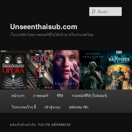
ข้าม
ข้าม
ไป
ไป
ค้นหา
ยัง
บทความ
เนื้อหา
รอง
Unseenthaisub.com
หลัก
เว็บแปลซับไทยภาพยนตร์ที่ไม่ได้เข้าฉายในประเทศไทย
เมนู
หน้าแรก
ภาพยนตร์
ซีรีส์
รวมหนังซีรีส์ (โปสเตอร์)
หลัก
โปรแกรมเร็วๆ นี้
เข้าสู่ระบบ
สมัครสมาชิก
คลังเก็บป้ายกำกับ:
YULIYA ABRAMOVA