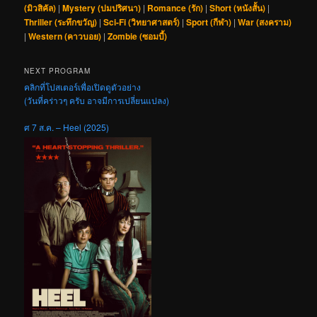
(มิวสิคัล)
|
Mystery (ปมปริศนา)
|
Romance (รัก)
|
Short (หนังสั้น)
|
Thriller (ระทึกขวัญ)
|
Sci-Fi (วิทยาศาสตร์)
|
Sport (กีฬา)
|
War (สงคราม)
|
Western (คาวบอย)
|
Zombie (ซอมบี้)
NEXT PROGRAM
คลิกที่โปสเตอร์เพื่อเปิดดูตัวอย่าง
(วันที่คร่าวๆ ครับ อาจมีการเปลี่ยนแปลง)
ศ 7 ส.ค. – Heel (2025)