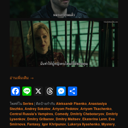
อ่านเพิ่มเติม
→
Facebook
Line
X
Threads
Messenger
Share
โพสท์ใน
Series
|
ติดป้ายกำกับ
Aleksandr Fisenko
,
Anastasiya
Stezhko
,
Andrey Sokolov
,
Artyom Fedotov
,
Artyom Tkachenko
,
Central Russia's Vampires
,
Comedy
,
Dmitriy Chebotaryov
,
Dmitriy
Lysenkov
,
Dmitry Gribanov
,
Dmitry Maltsev
,
Ekaterina Lann
,
Eva
Smirnova
,
Fantasy
,
Igor Khripunov
,
Lukerya Ilyashenko
,
Mystery
,