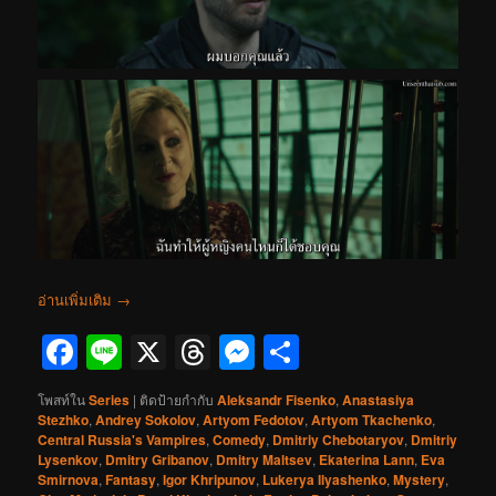
อ่านเพิ่มเติม
→
Facebook
Line
X
Threads
Messenger
Share
โพสท์ใน
Series
|
ติดป้ายกำกับ
Aleksandr Fisenko
,
Anastasiya
Stezhko
,
Andrey Sokolov
,
Artyom Fedotov
,
Artyom Tkachenko
,
Central Russia's Vampires
,
Comedy
,
Dmitriy Chebotaryov
,
Dmitriy
Lysenkov
,
Dmitry Gribanov
,
Dmitry Maltsev
,
Ekaterina Lann
,
Eva
Smirnova
,
Fantasy
,
Igor Khripunov
,
Lukerya Ilyashenko
,
Mystery
,