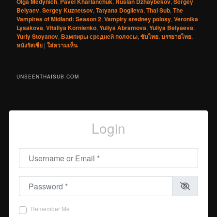
Olga Medynich
,
Pavel Kharlanchuk
,
Ruslan Dzhaybekov
,
Sergey
Belyaev
,
Sergey Kuznetsov
,
Tatyana Dogileva
,
Thai Sub
,
The
Vampires of Midland: Season 2
,
Vampiry sredney polosy
,
Veronika
Lysakova
,
Vitaliya Kornienko
,
Yuliya Abramova
,
Yuliya Belyaeva
,
Yuriy Stoyanov
,
Вампиры средней полосы
,
ซับไทย
,
บรรยายไทย
,
หนังรัสเซีย
|
ใส่ความเห็น
UNSEENTHAISUB.COM
Login
Username or Email
*
Password
*
Remember Me