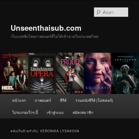
ข้าม
ข้าม
ไป
ไป
ค้นหา
ยัง
บทความ
เนื้อหา
รอง
Unseenthaisub.com
หลัก
เว็บแปลซับไทยภาพยนตร์ที่ไม่ได้เข้าฉายในประเทศไทย
เมนู
หน้าแรก
ภาพยนตร์
ซีรีส์
รวมหนังซีรีส์ (โปสเตอร์)
หลัก
โปรแกรมเร็วๆ นี้
เข้าสู่ระบบ
สมัครสมาชิก
คลังเก็บป้ายกำกับ:
VERONIKA LYSAKOVA