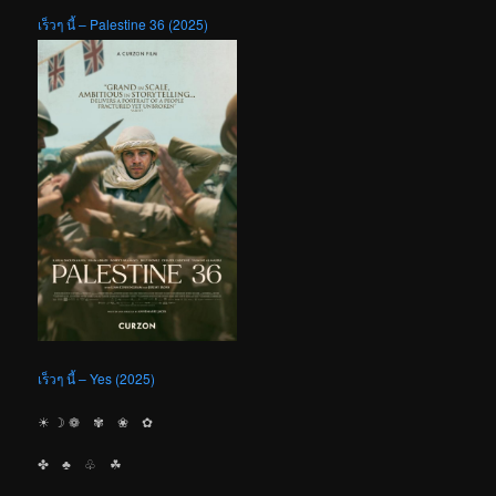
เร็วๆ นี้ – Palestine 36 (2025)
เร็วๆ นี้ – Yes (2025)
☀︎ ☽ ❁ ✾ ❀ ✿
✤ ♣︎ ♧ ☘︎