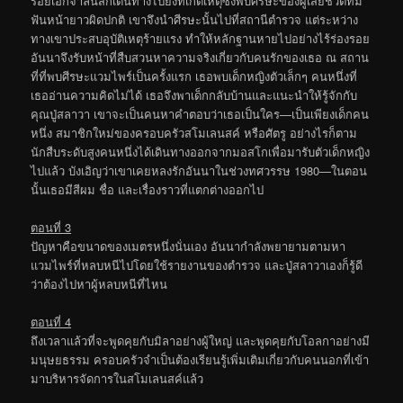
ร้อยเอกจาลินสกีเดินทางไปยังที่เกิดเหตุซึ่งพบศีรษะของผู้เสียชีวิตที่มี
ฟันหน้ายาวผิดปกติ เขาจึงนำศีรษะนั้นไปที่สถานีตำรวจ แต่ระหว่าง
ทางเขาประสบอุบัติเหตุร้ายแรง ทำให้หลักฐานหายไปอย่างไร้ร่องรอย
อันนาจึงรับหน้าที่สืบสวนหาความจริงเกี่ยวกับคนรักของเธอ ณ สถาน
ที่ที่พบศีรษะแวมไพร์เป็นครั้งแรก เธอพบเด็กหญิงตัวเล็กๆ คนหนึ่งที่
เธออ่านความคิดไม่ได้ เธอจึงพาเด็กกลับบ้านและแนะนำให้รู้จักกับ
คุณปู่สลาวา เขาจะเป็นคนหาคำตอบว่าเธอเป็นใคร—เป็นเพียงเด็กคน
หนึ่ง สมาชิกใหม่ของครอบครัวสโมเลนสค์ หรือศัตรู อย่างไรก็ตาม
นักสืบระดับสูงคนหนึ่งได้เดินทางออกจากมอสโกเพื่อมารับตัวเด็กหญิง
ไปแล้ว บังเอิญว่าเขาเคยหลงรักอันนาในช่วงทศวรรษ 1980—ในตอน
นั้นเธอมีสีผม ชื่อ และเรื่องราวที่แตกต่างออกไป
ตอนที่ 3
ปัญหาคือขนาดของเมตรหนึ่งนั่นเอง อันนากำลังพยายามตามหา
แวมไพร์ที่หลบหนีไปโดยใช้รายงานของตำรวจ และปู่สลาวาเองก็รู้ดี
ว่าต้องไปหาผู้หลบหนีที่ไหน
ตอนที่ 4
ถึงเวลาแล้วที่จะพูดคุยกับมิลาอย่างผู้ใหญ่ และพูดคุยกับโอลกาอย่างมี
มนุษยธรรม ครอบครัวจำเป็นต้องเรียนรู้เพิ่มเติมเกี่ยวกับคนนอกที่เข้า
มาบริหารจัดการในสโมเลนสค์แล้ว