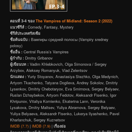
ตอนที่ 3-4 ของ
The Vampires of Midland: Season 2 (2022)
แนวซีรีส์ :
Comedy, Fantasy, Mystery
ซีรีส์ประเทศรัสเซีย
ชื่อต้นฉบับ :
Вампиры средней полосы (Vampiry sredney
polosy)
ชื่ออื่น :
Central Russia’s Vampires
ผู้กำกับ :
Dmitry Gribanov
ผู้เขียนบท :
Vadim Khlebkovich, Olga Simonova / Sergey
Arzybov, Aleksey Romanyuk, Vlad Zelentsov
นักแสดง :
Yuriy Stoyanov, Anastasiya Stezhko, Olga Medynich,
Artyom Tkachenko, Tatyana Dogileva, Andrey Sokolov, Dmitriy
Lysenkov, Dmitriy Chebotaryov, Eva Smirnova, Sergey Belyaev,
Ruslan Dzhaybekov, Artyom Fedotov, Aleksandr Fisenko, Igor
Khripunov, Vitaliya Kornienko, Ekaterina Lann, Veronika
Lysakova, Dmitry Maltsev, Yuliya Abramova, Sergey Belyaev,
Yuliya Belyaeva, Aleksandr Fisenko, Lukerya Ilyashenko, Pavel
Kharlanchuk, Sergey Kuznetsov
IMDB (7.7)
|
IMDB (7.9)
|
เรื่องย่อ