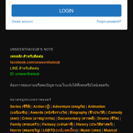
LOGIN
Create account
Forgot password?
UNSEENTHAISUB’S NOTE
เพจหลัก สำหรับติดต่อ
facebook.com/unseenthaisub
LINE สำหรับติดต่อ
ID: unseenthaisub
ต้องการสอบถามหรือพบปัญหาบนเว็บแจ้งได้ที่เพจหรือไลน์เลยครับ
หมวดหมู่ประเภทภาพยนตร์
Series (ซีรีส์)
|
Action (บู๊)
|
Adventure (ผจญภัย)
|
Animation
(แอนิเมชัน)
|
Awards (หนังชิงรางวัล)
|
Biography (ชีวประวัติ)
|
Comedy
(ตลก)
|
Crime (อาชญากรรม)
|
Documentary (สารคดี)
|
Drama (ชีวิต)
|
Family (ครอบครัว)
|
Fantasy (แฟนตาซี)
|
History (ประวัติศาสตร์)
|
Horror (สยองขวัญ)
|
LGBTQ (
เกย์
,
เลสเบี้ยน
)
|
Music (เพลง)
|
Musical