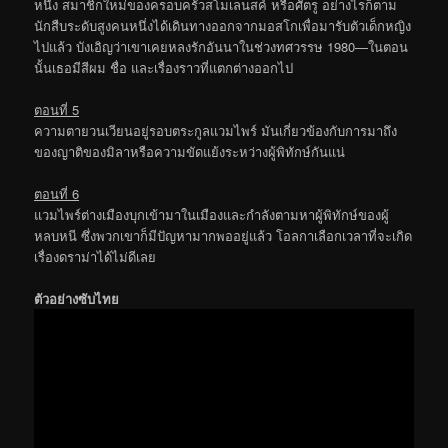
หนึ่ง สมาชิกใหม่ของครอบครัวสโมเลนสค์ หรือศัตรู อย่างไรก็ตาม
นักสืบระดับสูงคนหนึ่งได้เดินทางออกจากมอสโกเพื่อมารับตัวเด็กหญิง
ไปแล้ว บังเอิญว่าเขาเคยหลงรักอันนาในช่วงทศวรรษ 1980—ในตอน
นั้นเธอมีสีผม ชื่อ และเรื่องราวที่แตกต่างออกไป
ตอนที่ 5
ความตายวนเวียนอยู่รอบตระกูลแวมไพร์ มันเกี่ยวข้องกับการมาถึง
ของญาติของมิลาหรือความขัดแย้งระหว่างผู้พิทักษ์กันแน่
ตอนที่ 6
แวมไพร์ต่างเมืองบุกเข้ามาในเมืองและกำลังตามหาผู้พิทักษ์ของผู้
หลบหนี ซึ่งพวกเขาก็มีปัญหามากพออยู่แล้ว โอลกาเลือกเวลาที่จะเกิด
เรื่องดราม่าได้ไม่ดีเลย
ตัวอย่างซับไทย