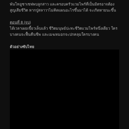
พันโทอูซาเชฟพบลูกสาว และครอบครัวแวมไพร์ที่เป็นมิตรอาจต้อง
สูญเสียชีวิต หากปู่สลาวาไม่คิดแผนอะไรขึ้นมาได้ จะเกิดหายนะขึ้น
ตอนที่ 8 (จบ)
ได้เวลาเผยเขี้ยวเล็บแล้ว ชีวิตมนุษย์ปะทะชีวิตแวมไพร์หนึ่งเดียว ใคร
บางคนจะฟื้นคืนชีพ และเมฆหมอกจะปกคลุมใครบางคน
ตัวอย่างซับไทย