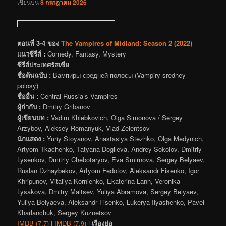
เขียนบน
8 กรกฎาคม 2026
ตอนที่ 3-4 ของ
The Vampires of Midland: Season 2 (2022)
แนวซีรีส์ :
Comedy, Fantasy, Mystery
ซีรีส์ประเทศรัสเซีย
ชื่อต้นฉบับ :
Вампиры средней полосы (Vampiry sredney
polosy)
ชื่ออื่น :
Central Russia’s Vampires
ผู้กำกับ :
Dmitry Gribanov
ผู้เขียนบท :
Vadim Khlebkovich, Olga Simonova / Sergey
Arzybov, Aleksey Romanyuk, Vlad Zelentsov
นักแสดง :
Yuriy Stoyanov, Anastasiya Stezhko, Olga Medynich,
Artyom Tkachenko, Tatyana Dogileva, Andrey Sokolov, Dmitriy
Lysenkov, Dmitriy Chebotaryov, Eva Smirnova, Sergey Belyaev,
Ruslan Dzhaybekov, Artyom Fedotov, Aleksandr Fisenko, Igor
Khripunov, Vitaliya Kornienko, Ekaterina Lann, Veronika
Lysakova, Dmitry Maltsev, Yuliya Abramova, Sergey Belyaev,
Yuliya Belyaeva, Aleksandr Fisenko, Lukerya Ilyashenko, Pavel
Kharlanchuk, Sergey Kuznetsov
IMDB (7.7)
|
IMDB (7.9)
|
เรื่องย่อ