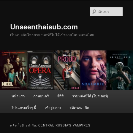
ข้าม
ข้าม
ไป
ไป
ค้นหา
ยัง
บทความ
เนื้อหา
รอง
Unseenthaisub.com
หลัก
เว็บแปลซับไทยภาพยนตร์ที่ไม่ได้เข้าฉายในประเทศไทย
เมนู
หน้าแรก
ภาพยนตร์
ซีรีส์
รวมหนังซีรีส์ (โปสเตอร์)
หลัก
โปรแกรมเร็วๆ นี้
เข้าสู่ระบบ
สมัครสมาชิก
คลังเก็บป้ายกำกับ:
CENTRAL RUSSIA’S VAMPIRES