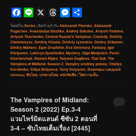
Facebook
Line
X
Threads
Messenger
Share
โพสท์ใน
Series
|
ติดป้ายกำกับ
Aleksandr Fisenko
,
Aleksandr
Pugachev
,
Anastasiya Stezhko
,
Andrey Sokolov
,
Artyom Fedotov
,
Artyom Tkachenko
,
Central Russia's Vampires
,
Comedy
,
Dmitriy
Chebotaryov
,
Dmitriy Khasis
,
Dmitriy Lysenkov
,
Dmitry Gribanov
,
Dmitry Maltsev
,
Egor Druzhinin
,
Eva Smirnova
,
Fantasy
,
Igor
Khripunov
,
Lukerya Ilyashenko
,
Mystery
,
Olga Medynich
,
Pavel
Kharlanchuk
,
Roman Ripko
,
Tatyana Dogileva
,
Thai Sub
,
The
Vampires of Midland: Season 2
,
Vampiry sredney polosy
,
Vitaliya
Kornienko
,
Yuliya Belyaeva
,
Yuriy Stoyanov
,
Вампиры средней
полосы
,
ซับไทย
,
บรรยายไทย
,
หนังรัสเซีย
|
ใส่ความเห็น
The Vampires of Midland:
Season 2 (2022) Ep.3-4
แวมไพร์มิดแลนด์ ซีซัน 2 ตอนที่
3-4 – ซับไทยเต็มเรื่อง [2445]