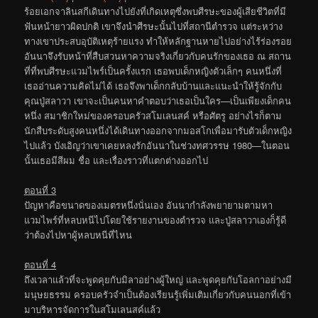
ร้อยเอกจาลินสกีเดินทางไปยังที่เกิดเหตุซึ่งพบศีรษะของผู้เสียชีวิตที่มี
ฟันหน้ายาวผิดปกติ เขาจึงนำศีรษะนั้นไปที่สถานีตำรวจ แต่ระหว่าง
ทางเขาประสบอุบัติเหตุร้ายแรง ทำให้หลักฐานหายไปอย่างไร้ร่องรอย
อันนาจึงรับหน้าที่สืบสวนหาความจริงเกี่ยวกับคนรักของเธอ ณ สถาน
ที่ที่พบศีรษะแวมไพร์เป็นครั้งแรก เธอพบเด็กหญิงตัวเล็กๆ คนหนึ่งที่
เธออ่านความคิดไม่ได้ เธอจึงพาเด็กกลับบ้านและแนะนำให้รู้จักกับ
คุณปู่สลาวา เขาจะเป็นคนหาคำตอบว่าเธอเป็นใคร—เป็นเพียงเด็กคน
หนึ่ง สมาชิกใหม่ของครอบครัวสโมเลนสค์ หรือศัตรู อย่างไรก็ตาม
นักสืบระดับสูงคนหนึ่งได้เดินทางออกจากมอสโกเพื่อมารับตัวเด็กหญิง
ไปแล้ว บังเอิญว่าเขาเคยหลงรักอันนาในช่วงทศวรรษ 1980—ในตอน
นั้นเธอมีสีผม ชื่อ และเรื่องราวที่แตกต่างออกไป
ตอนที่ 3
ปัญหาคือขนาดของเมตรหนึ่งนั่นเอง อันนากำลังพยายามตามหา
แวมไพร์ที่หลบหนีไปโดยใช้รายงานของตำรวจ และปู่สลาวาเองก็รู้ดี
ว่าต้องไปหาผู้หลบหนีที่ไหน
ตอนที่ 4
ถึงเวลาแล้วที่จะพูดคุยกับมิลาอย่างผู้ใหญ่ และพูดคุยกับโอลกาอย่างมี
มนุษยธรรม ครอบครัวจำเป็นต้องเรียนรู้เพิ่มเติมเกี่ยวกับคนนอกที่เข้า
มาบริหารจัดการในสโมเลนสค์แล้ว