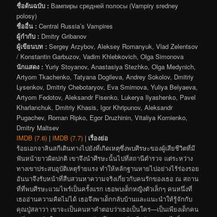
ชื่อต้นฉบับ :
Вампиры средней полосы (Vampiry sredney
polosy)
ชื่ออื่น :
Central Russia’s Vampires
ผู้กำกับ :
Dmitry Gribanov
ผู้เขียนบท :
Sergey Arzybov, Aleksey Romanyuk, Vlad Zelentsov
/ Konstantin Garbuzov, Vadim Khlebkovich, Olga Simonova
นักแสดง :
Yuriy Stoyanov, Anastasiya Stezhko, Olga Medynich,
Artyom Tkachenko, Tatyana Dogileva, Andrey Sokolov, Dmitriy
Lysenkov, Dmitriy Chebotaryov, Eva Smirnova, Yuliya Belyaeva,
Artyom Fedotov, Aleksandr Fisenko, Lukerya Ilyashenko, Pavel
Kharlanchuk, Dmitriy Khasis, Igor Khripunov, Aleksandr
Pugachev, Roman Ripko, Egor Druzhinin, Vitaliya Kornienko,
Dmitry Maltsev
IMDB (7.6)
|
IMDB (7.7)
|
เรื่องย่อ
ร้อยเอกจาลินสกีเดินทางไปยังที่เกิดเหตุซึ่งพบศีรษะของผู้เสียชีวิตที่มี
ฟันหน้ายาวผิดปกติ เขาจึงนำศีรษะนั้นไปที่สถานีตำรวจ แต่ระหว่าง
ทางเขาประสบอุบัติเหตุร้ายแรง ทำให้หลักฐานหายไปอย่างไร้ร่องรอย
อันนาจึงรับหน้าที่สืบสวนหาความจริงเกี่ยวกับคนรักของเธอ ณ สถาน
ที่ที่พบศีรษะแวมไพร์เป็นครั้งแรก เธอพบเด็กหญิงตัวเล็กๆ คนหนึ่งที่
เธออ่านความคิดไม่ได้ เธอจึงพาเด็กกลับบ้านและแนะนำให้รู้จักกับ
คุณปู่สลาวา เขาจะเป็นคนหาคำตอบว่าเธอเป็นใคร—เป็นเพียงเด็กคน