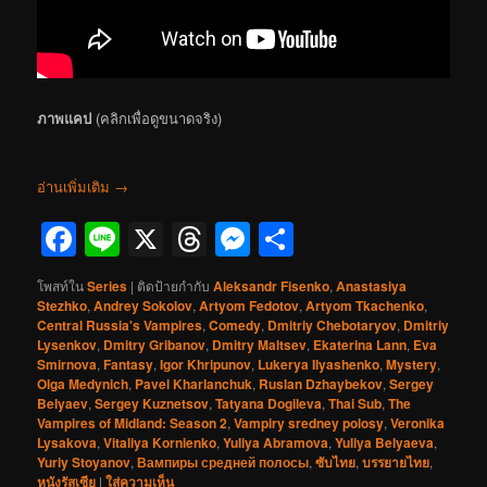
ภาพแคป
(คลิกเพื่อดูขนาดจริง)
อ่านเพิ่มเติม
→
Facebook
Line
X
Threads
Messenger
Share
โพสท์ใน
Series
|
ติดป้ายกำกับ
Aleksandr Fisenko
,
Anastasiya
Stezhko
,
Andrey Sokolov
,
Artyom Fedotov
,
Artyom Tkachenko
,
Central Russia's Vampires
,
Comedy
,
Dmitriy Chebotaryov
,
Dmitriy
Lysenkov
,
Dmitry Gribanov
,
Dmitry Maltsev
,
Ekaterina Lann
,
Eva
Smirnova
,
Fantasy
,
Igor Khripunov
,
Lukerya Ilyashenko
,
Mystery
,
Olga Medynich
,
Pavel Kharlanchuk
,
Ruslan Dzhaybekov
,
Sergey
Belyaev
,
Sergey Kuznetsov
,
Tatyana Dogileva
,
Thai Sub
,
The
Vampires of Midland: Season 2
,
Vampiry sredney polosy
,
Veronika
Lysakova
,
Vitaliya Kornienko
,
Yuliya Abramova
,
Yuliya Belyaeva
,
Yuriy Stoyanov
,
Вампиры средней полосы
,
ซับไทย
,
บรรยายไทย
,
หนังรัสเซีย
|
ใส่ความเห็น