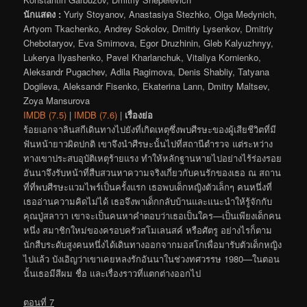
นักแสดง :
Yuriy Stoyanov, Anastasiya Stezhko, Olga Medynich,
Artyom Tkachenko, Andrey Sokolov, Dmitriy Lysenkov, Dmitriy
Chebotaryov, Eva Smirnova, Egor Druzhinin, Gleb Kalyuzhnyy,
Lukerya Ilyashenko, Pavel Kharlanchuk, Vitaliya Kornienko,
Aleksandr Pugachev, Adila Ragimova, Denis Shabliy, Tatyana
Dogileva, Aleksandr Fisenko, Ekaterina Lann, Dmitry Maltsev,
Zoya Mansurova
IMDB (7.5)
|
IMDB (7.6)
|
เรื่องย่อ
ร้อยเอกจาลินสกีเดินทางไปยังที่เกิดเหตุซึ่งพบศีรษะของผู้เสียชีวิตที่มี
ฟันหน้ายาวผิดปกติ เขาจึงนำศีรษะนั้นไปที่สถานีตำรวจ แต่ระหว่าง
ทางเขาประสบอุบัติเหตุร้ายแรง ทำให้หลักฐานหายไปอย่างไร้ร่องรอย
อันนาจึงรับหน้าที่สืบสวนหาความจริงเกี่ยวกับคนรักของเธอ ณ สถาน
ที่ที่พบศีรษะแวมไพร์เป็นครั้งแรก เธอพบเด็กหญิงตัวเล็กๆ คนหนึ่งที่
เธออ่านความคิดไม่ได้ เธอจึงพาเด็กกลับบ้านและแนะนำให้รู้จักกับ
คุณปู่สลาวา เขาจะเป็นคนหาคำตอบว่าเธอเป็นใคร—เป็นเพียงเด็กคน
หนึ่ง สมาชิกใหม่ของครอบครัวสโมเลนสค์ หรือศัตรู อย่างไรก็ตาม
นักสืบระดับสูงคนหนึ่งได้เดินทางออกจากมอสโกเพื่อมารับตัวเด็กหญิง
ไปแล้ว บังเอิญว่าเขาเคยหลงรักอันนาในช่วงทศวรรษ 1980—ในตอน
นั้นเธอมีสีผม ชื่อ และเรื่องราวที่แตกต่างออกไป
ตอนที่ 7