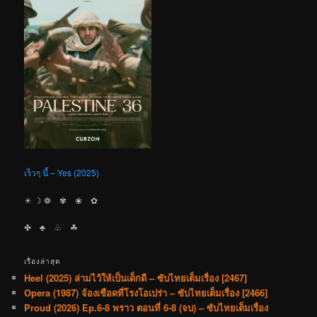
เร็วๆ นี้ – Yes (2025)
☀︎ ☽ ❁ ✾ ❀ ✿
✤ ♣︎ ♧ ☘︎
เรื่องล่าสุด
Heel (2025) ล่ามไว้ให้เป็นเด็กดี – ซับไทยเต็มเรื่อง [2467]
Opera (1987) จ้องเชือดที่โรงโอเปร่า – ซับไทยเต็มเรื่อง [2466]
Proud (2026) Ep.6-8 พราว ตอนที่ 6-8 (จบ) – ซับไทยเต็มเรื่อง