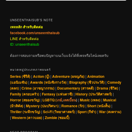
UNSEENTHAISUB’S NOTE
เพจหลัก สำหรับติดต่อ
facebook.com/unseenthaisub
LINE สำหรับติดต่อ
ID: unseenthaisub
ต้องการสอบถามหรือพบปัญหาบนเว็บแจ้งได้ที่เพจหรือไลน์เลยครับ
หมวดหมู่ประเภทภาพยนตร์
Series (ซีรีส์)
|
Action (บู๊)
|
Adventure (ผจญภัย)
|
Animation
(แอนิเมชัน)
|
Awards (หนังชิงรางวัล)
|
Biography (ชีวประวัติ)
|
Comedy
(ตลก)
|
Crime (อาชญากรรม)
|
Documentary (สารคดี)
|
Drama (ชีวิต)
|
Family (ครอบครัว)
|
Fantasy (แฟนตาซี)
|
History (ประวัติศาสตร์)
|
Horror (สยองขวัญ)
|
LGBTQ (
เกย์
,
เลสเบี้ยน
)
|
Music (เพลง)
|
Musical
(มิวสิคัล)
|
Mystery (ปมปริศนา)
|
Romance (รัก)
|
Short (หนังสั้น)
|
Thriller (ระทึกขวัญ)
|
Sci-Fi (วิทยาศาสตร์)
|
Sport (กีฬา)
|
War (สงคราม)
|
Western (คาวบอย)
|
Zombie (ซอมบี้)