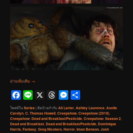
อ่านเพิ่มเติม
→
Facebook
Line
X
Threads
Messenger
Share
โพสท์ใน
Series
|
ติดป้ายกำกับ
Ali Larter
,
Ashley Laurence
,
Axelle
Carolyn
,
C. Thomas Howell
,
Creepshow
,
Creepshow (2019)
,
Creepshow: Dead and Breakfast/Pesticide
,
Creepshow: Season 2
,
Dead and Breakfast
,
Dead and Breakfast/Pesticide
,
Dominique
Harris
,
Fantasy
,
Greg Nicotero
,
Horror
,
Iman Benson
,
Josh