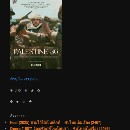
เร็วๆ นี้ – Yes (2025)
☀︎ ☽ ❁ ✾ ❀ ✿
✤ ♣︎ ♧ ☘︎
เรื่องล่าสุด
Heel (2025) ล่ามไว้ให้เป็นเด็กดี – ซับไทยเต็มเรื่อง [2467]
Opera (1987) จ้องเชือดที่โรงโอเปร่า – ซับไทยเต็มเรื่อง [2466]