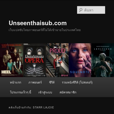
ข้าม
ข้าม
ไป
ไป
ค้นหา
ยัง
บทความ
เนื้อหา
รอง
Unseenthaisub.com
หลัก
เว็บแปลซับไทยภาพยนตร์ที่ไม่ได้เข้าฉายในประเทศไทย
เมนู
หน้าแรก
ภาพยนตร์
ซีรีส์
รวมหนังซีรีส์ (โปสเตอร์)
หลัก
โปรแกรมเร็วๆ นี้
เข้าสู่ระบบ
สมัครสมาชิก
คลังเก็บป้ายกำกับ:
STARR LAJOIE