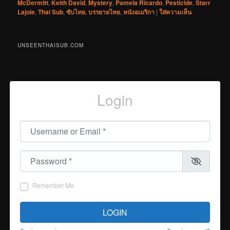
McDermitt
,
Keith David
,
Mystery
,
Pamela Ricardo
,
Pesticide
,
Starr
Lajoie
,
Thai Sub
,
ซับไทย
,
บรรยายไทย
,
หนังอเมริกา
|
ใส่ความเห็น
UNSEENTHAISUB.COM
Login
Username or Email
*
Password
*
Remember Me
LOGIN