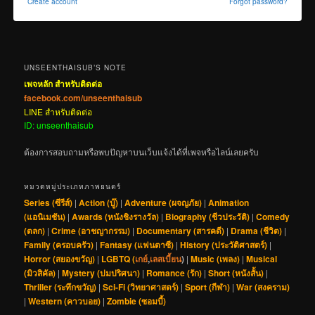
Create account
Forgot password?
UNSEENTHAISUB’S NOTE
เพจหลัก สำหรับติดต่อ
facebook.com/unseenthaisub
LINE สำหรับติดต่อ
ID: unseenthaisub
ต้องการสอบถามหรือพบปัญหาบนเว็บแจ้งได้ที่เพจหรือไลน์เลยครับ
หมวดหมู่ประเภทภาพยนตร์
Series (ซีรีส์)
|
Action (บู๊)
|
Adventure (ผจญภัย)
|
Animation
(แอนิเมชัน)
|
Awards (หนังชิงรางวัล)
|
Biography (ชีวประวัติ)
|
Comedy
(ตลก)
|
Crime (อาชญากรรม)
|
Documentary (สารคดี)
|
Drama (ชีวิต)
|
Family (ครอบครัว)
|
Fantasy (แฟนตาซี)
|
History (ประวัติศาสตร์)
|
Horror (สยองขวัญ)
|
LGBTQ (
เกย์
,
เลสเบี้ยน
)
|
Music (เพลง)
|
Musical
(มิวสิคัล)
|
Mystery (ปมปริศนา)
|
Romance (รัก)
|
Short (หนังสั้น)
|
Thriller (ระทึกขวัญ)
|
Sci-Fi (วิทยาศาสตร์)
|
Sport (กีฬา)
|
War (สงคราม)
|
Western (คาวบอย)
|
Zombie (ซอมบี้)