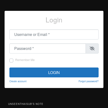
Login
Username or Email
*
Password
*
Remember Me
LOGIN
Create account
Forgot password?
UNSEENTHAISUB’S NOTE