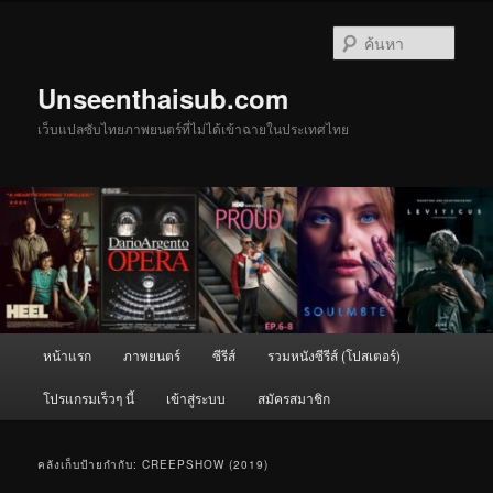
ข้าม
ข้าม
ไป
ไป
ค้นหา
ยัง
บทความ
เนื้อหา
รอง
Unseenthaisub.com
หลัก
เว็บแปลซับไทยภาพยนตร์ที่ไม่ได้เข้าฉายในประเทศไทย
เมนู
หน้าแรก
ภาพยนตร์
ซีรีส์
รวมหนังซีรีส์ (โปสเตอร์)
หลัก
โปรแกรมเร็วๆ นี้
เข้าสู่ระบบ
สมัครสมาชิก
คลังเก็บป้ายกำกับ:
CREEPSHOW (2019)