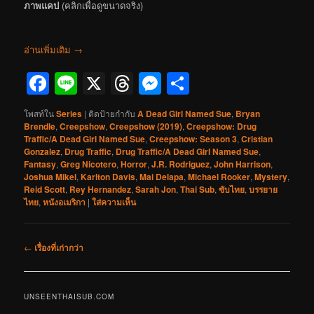
ภาพแคป
(คลิกเพื่อดูขนาดจริง)
อ่านเพิ่มเติม
→
Facebook
Line
X
Threads
Messenger
Share
โพสท์ใน
Series
|
ติดป้ายกำกับ
A Dead Girl Named Sue
,
Bryan
Brendle
,
Creepshow
,
Creepshow (2019)
,
Creepshow: Drug
Traffic/A Dead Girl Named Sue
,
Creepshow: Season 3
,
Cristian
Gonzalez
,
Drug Traffic
,
Drug Traffic/A Dead Girl Named Sue
,
Fantasy
,
Greg Nicotero
,
Horror
,
J.R. Rodriguez
,
John Harrison
,
Joshua Mikel
,
Karlton Davis
,
Mai Delapa
,
Michael Rooker
,
Mystery
,
Reid Scott
,
Rey Hernandez
,
Sarah Jon
,
Thai Sub
,
ซับไทย
,
บรรยาย
ไทย
,
หนังอเมริกา
|
ใส่ความเห็น
เมนู
←
เรื่องที่เก่ากว่า
นำทาง
เรื่อง
UNSEENTHAISUB.COM