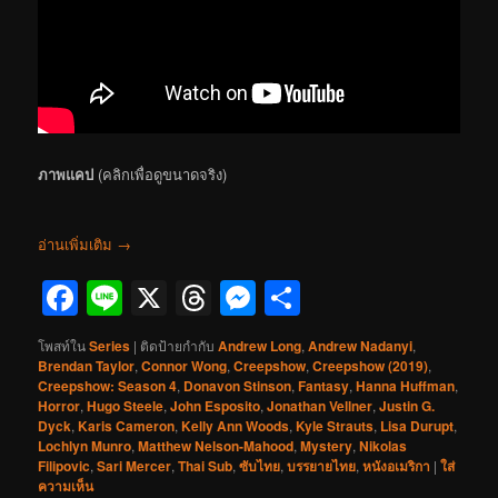
ภาพแคป
(คลิกเพื่อดูขนาดจริง)
อ่านเพิ่มเติม
→
Facebook
Line
X
Threads
Messenger
Share
โพสท์ใน
Series
|
ติดป้ายกำกับ
Andrew Long
,
Andrew Nadanyi
,
Brendan Taylor
,
Connor Wong
,
Creepshow
,
Creepshow (2019)
,
Creepshow: Season 4
,
Donavon Stinson
,
Fantasy
,
Hanna Huffman
,
Horror
,
Hugo Steele
,
John Esposito
,
Jonathan Vellner
,
Justin G.
Dyck
,
Karis Cameron
,
Kelly Ann Woods
,
Kyle Strauts
,
Lisa Durupt
,
Lochlyn Munro
,
Matthew Nelson-Mahood
,
Mystery
,
Nikolas
Filipovic
,
Sari Mercer
,
Thai Sub
,
ซับไทย
,
บรรยายไทย
,
หนังอเมริกา
|
ใส่
ความเห็น