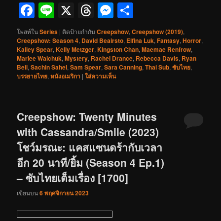
Facebook
Line
X
Threads
Messenger
Share
โพสท์ใน
Series
|
ติดป้ายกำกับ
Creepshow
,
Creepshow (2019)
,
Creepshow: Season 4
,
David Beairsto
,
Elfina Luk
,
Fantasy
,
Horror
,
Kailey Spear
,
Kelly Metzger
,
Kingston Chan
,
Maemae Renfrow
,
Marlee Walchuk
,
Mystery
,
Rachel Drance
,
Rebecca Davis
,
Ryan
Beil
,
Sachin Sahel
,
Sam Spear
,
Sara Canning
,
Thai Sub
,
ซับไทย
,
บรรยายไทย
,
หนังอเมริกา
|
ใส่ความเห็น
Creepshow: Twenty Minutes
with Cassandra/Smile (2023)
โชว์มรณะ: แคสแซนดร้ากับเวลา
อีก 20 นาที/ยิ้ม (Season 4 Ep.1)
– ซับไทยเต็มเรื่อง [1700]
เขียนบน
6 พฤศจิกายน 2023