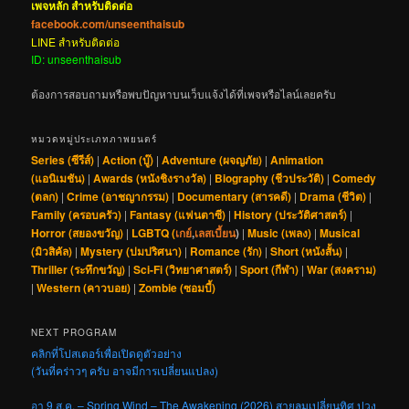
เพจหลัก สำหรับติดต่อ
facebook.com/unseenthaisub
LINE สำหรับติดต่อ
ID: unseenthaisub
ต้องการสอบถามหรือพบปัญหาบนเว็บแจ้งได้ที่เพจหรือไลน์เลยครับ
หมวดหมู่ประเภทภาพยนตร์
Series (ซีรีส์)
|
Action (บู๊)
|
Adventure (ผจญภัย)
|
Animation
(แอนิเมชัน)
|
Awards (หนังชิงรางวัล)
|
Biography (ชีวประวัติ)
|
Comedy
(ตลก)
|
Crime (อาชญากรรม)
|
Documentary (สารคดี)
|
Drama (ชีวิต)
|
Family (ครอบครัว)
|
Fantasy (แฟนตาซี)
|
History (ประวัติศาสตร์)
|
Horror (สยองขวัญ)
|
LGBTQ (
เกย์
,
เลสเบี้ยน
)
|
Music (เพลง)
|
Musical
(มิวสิคัล)
|
Mystery (ปมปริศนา)
|
Romance (รัก)
|
Short (หนังสั้น)
|
Thriller (ระทึกขวัญ)
|
Sci-Fi (วิทยาศาสตร์)
|
Sport (กีฬา)
|
War (สงคราม)
|
Western (คาวบอย)
|
Zombie (ซอมบี้)
NEXT PROGRAM
คลิกที่โปสเตอร์เพื่อเปิดดูตัวอย่าง
(วันที่คร่าวๆ ครับ อาจมีการเปลี่ยนแปลง)
อา 9 ส.ค. – Spring Wind – The Awakening (2026) สายลมเปลี่ยนทิศ ปวง