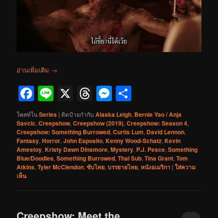
อ่านเพิ่มเติม
→
Facebook
Line
X
Threads
Messenger
Share
โพสท์ใน
Series
|
ติดป้ายกำกับ
Alaska Leigh
,
Bernie Yao / Anja
Savcic
,
Creepshow
,
Creepshow (2019)
,
Creepshow: Season 4
,
Creepshow: Something Burrowed
,
Curtis Lum
,
David Lennon
,
Fantasy
,
Horror
,
John Esposito
,
Kenny Wood-Schatz
,
Kevin
Amestoy
,
Kristy Dawn Dinsmore
,
Mystery
,
P.J. Pesce
,
Something
Blue/Doodles
,
Something Burrowed
,
Thai Sub
,
Tina Grant
,
Tom
Atkins
,
Tyler McClendon
,
ซับไทย
,
บรรยายไทย
,
หนังอเมริกา
|
ใส่ความ
เห็น
Creepshow: Meet the