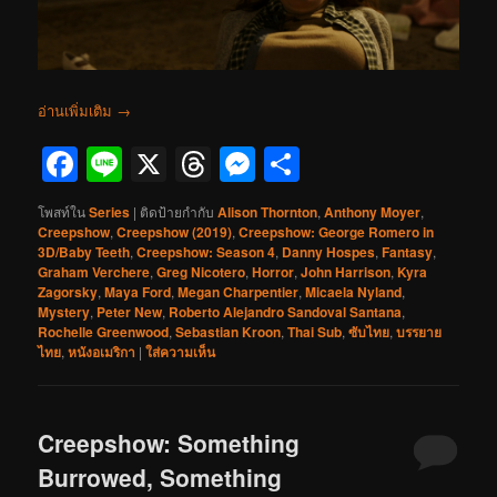
อ่านเพิ่มเติม
→
Facebook
Line
X
Threads
Messenger
Share
โพสท์ใน
Series
|
ติดป้ายกำกับ
Alison Thornton
,
Anthony Moyer
,
Creepshow
,
Creepshow (2019)
,
Creepshow: George Romero in
3D/Baby Teeth
,
Creepshow: Season 4
,
Danny Hospes
,
Fantasy
,
Graham Verchere
,
Greg Nicotero
,
Horror
,
John Harrison
,
Kyra
Zagorsky
,
Maya Ford
,
Megan Charpentier
,
Micaela Nyland
,
Mystery
,
Peter New
,
Roberto Alejandro Sandoval Santana
,
Rochelle Greenwood
,
Sebastian Kroon
,
Thai Sub
,
ซับไทย
,
บรรยาย
ไทย
,
หนังอเมริกา
|
ใส่ความเห็น
Creepshow: Something
Burrowed, Something