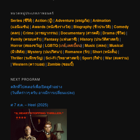
หมวดหมู่ประเภทภาพยนตร์
Series (ซีรีส์)
|
Action (บู๊)
|
Adventure (ผจญภัย)
|
Animation
(แอนิเมชัน)
|
Awards (หนังชิงรางวัล)
|
Biography (ชีวประวัติ)
|
Comedy
(ตลก)
|
Crime (อาชญากรรม)
|
Documentary (สารคดี)
|
Drama (ชีวิต)
|
Family (ครอบครัว)
|
Fantasy (แฟนตาซี)
|
History (ประวัติศาสตร์)
|
Horror (สยองขวัญ)
|
LGBTQ (
เกย์
,
เลสเบี้ยน
)
|
Music (เพลง)
|
Musical
(มิวสิคัล)
|
Mystery (ปมปริศนา)
|
Romance (รัก)
|
Short (หนังสั้น)
|
Thriller (ระทึกขวัญ)
|
Sci-Fi (วิทยาศาสตร์)
|
Sport (กีฬา)
|
War (สงคราม)
|
Western (คาวบอย)
|
Zombie (ซอมบี้)
NEXT PROGRAM
คลิกที่โปสเตอร์เพื่อเปิดดูตัวอย่าง
(วันที่คร่าวๆ ครับ อาจมีการเปลี่ยนแปลง)
ศ 7 ส.ค. – Heel (2025)