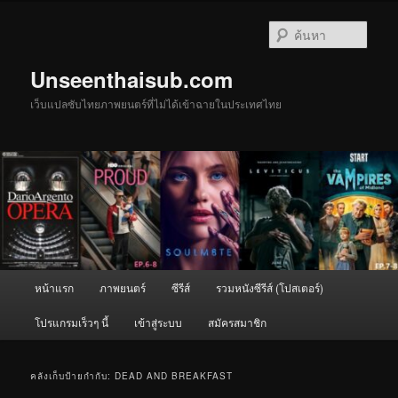
ข้าม
ข้าม
ไป
ไป
ค้นหา
ยัง
บทความ
เนื้อหา
รอง
Unseenthaisub.com
หลัก
เว็บแปลซับไทยภาพยนตร์ที่ไม่ได้เข้าฉายในประเทศไทย
เมนู
หน้าแรก
ภาพยนตร์
ซีรีส์
รวมหนังซีรีส์ (โปสเตอร์)
หลัก
โปรแกรมเร็วๆ นี้
เข้าสู่ระบบ
สมัครสมาชิก
คลังเก็บป้ายกำกับ:
DEAD AND BREAKFAST