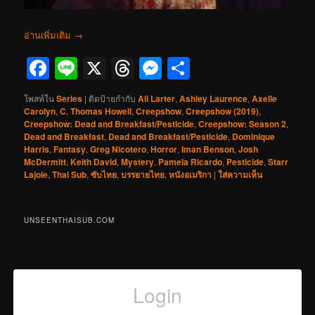
อ่านเพิ่มเติม
→
Facebook
Line
X
Threads
Messenger
Share
โพสท์ใน
Series
|
ติดป้ายกำกับ
Ali Larter
,
Ashley Laurence
,
Axelle
Carolyn
,
C. Thomas Howell
,
Creepshow
,
Creepshow (2019)
,
Creepshow: Dead and Breakfast/Pesticide
,
Creepshow: Season 2
,
Dead and Breakfast
,
Dead and Breakfast/Pesticide
,
Dominique
Harris
,
Fantasy
,
Greg Nicotero
,
Horror
,
Iman Benson
,
Josh
McDermitt
,
Keith David
,
Mystery
,
Pamela Ricardo
,
Pesticide
,
Starr
Lajoie
,
Thai Sub
,
ซับไทย
,
บรรยายไทย
,
หนังอเมริกา
|
ใส่ความเห็น
UNSEENTHAISUB.COM
Login