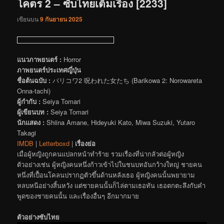
โคตร 2 – ซับไทยเต็มเรื่อง [2233]
เขียนบน
9 กันยายน 2025
แนวภาพยนตร์ :
Horror
ภาพยนตร์ประเทศญี่ปุ่น
ชื่อต้นฉบับ :
バリコワ2 呪われた女たち (Barikowa 2: Norowareta
Onna-tachi)
ผู้กำกับ :
Seiya Tomari
ผู้เขียนบท :
Seiya Tomari
นักแสดง :
Shiina Amane, Hideyuki Kato, Miwa Suzuki, Yutaro
Takagi
IMDB
|
Letterboxd
|
เรื่องย่อ
เมื่อผู้หญิงถูกคนแปลกหน้าทำร้าย รวมเรื่องที่น่ากลัวต่อผู้หญิง
ตัวอย่างเช่น ผู้หญิงคนหนึ่งก้าวเข้าไปในชนบทอันกว้างใหญ่ ชายคน
หนึ่งที่เปื้อนโคลนปรากฏตัวขึ้นด้านหลังเธอ ผู้หญิงคนนั้นพยายาม
หลบหนีอย่างสิ้นหวัง แต่ชายคนนั้นก็ไล่ตามเธอทัน เธอตกตะลึงกับคำ
พูดของชายคนนั้น และเรื่องอื่นๆ อีกมากมาย
ตัวอย่างซับไทย