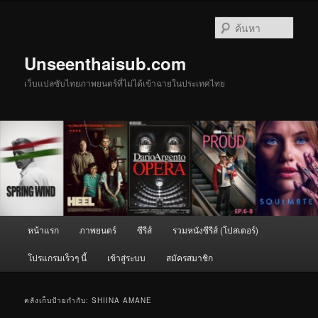
ข้าม
ข้าม
ไป
ไป
ค้นหา
ยัง
บทความ
เนื้อหา
รอง
Unseenthaisub.com
หลัก
เว็บแปลซับไทยภาพยนตร์ที่ไม่ได้เข้าฉายในประเทศไทย
เมนู
หน้าแรก
ภาพยนตร์
ซีรีส์
รวมหนังซีรีส์ (โปสเตอร์)
หลัก
โปรแกรมเร็วๆ นี้
เข้าสู่ระบบ
สมัครสมาชิก
คลังเก็บป้ายกำกับ:
SHIINA AMANE