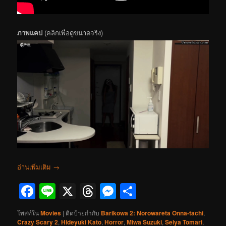
ภาพแคป
(คลิกเพื่อดูขนาดจริง)
อ่านเพิ่มเติม
→
Facebook
Line
X
Threads
Messenger
Share
โพสท์ใน
Movies
|
ติดป้ายกำกับ
Barikowa 2: Norowareta Onna-tachi
,
Crazy Scary 2
,
Hideyuki Kato
,
Horror
,
Miwa Suzuki
,
Seiya Tomari
,