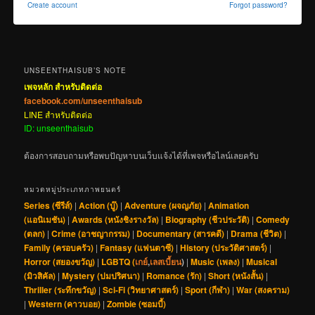
Create account
Forgot password?
UNSEENTHAISUB’S NOTE
เพจหลัก สำหรับติดต่อ
facebook.com/unseenthaisub
LINE สำหรับติดต่อ
ID: unseenthaisub
ต้องการสอบถามหรือพบปัญหาบนเว็บแจ้งได้ที่เพจหรือไลน์เลยครับ
หมวดหมู่ประเภทภาพยนตร์
Series (ซีรีส์)
|
Action (บู๊)
|
Adventure (ผจญภัย)
|
Animation
(แอนิเมชัน)
|
Awards (หนังชิงรางวัล)
|
Biography (ชีวประวัติ)
|
Comedy
(ตลก)
|
Crime (อาชญากรรม)
|
Documentary (สารคดี)
|
Drama (ชีวิต)
|
Family (ครอบครัว)
|
Fantasy (แฟนตาซี)
|
History (ประวัติศาสตร์)
|
Horror (สยองขวัญ)
|
LGBTQ (
เกย์
,
เลสเบี้ยน
)
|
Music (เพลง)
|
Musical
(มิวสิคัล)
|
Mystery (ปมปริศนา)
|
Romance (รัก)
|
Short (หนังสั้น)
|
Thriller (ระทึกขวัญ)
|
Sci-Fi (วิทยาศาสตร์)
|
Sport (กีฬา)
|
War (สงคราม)
|
Western (คาวบอย)
|
Zombie (ซอมบี้)