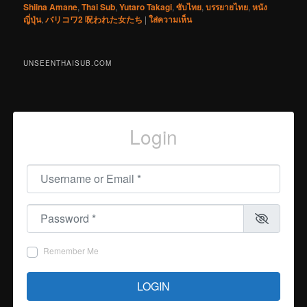
Shiina Amane
,
Thai Sub
,
Yutaro Takagi
,
ซับไทย
,
บรรยายไทย
,
หนัง
ญี่ปุ่น
,
バリコワ2 呪われた女たち
|
ใส่ความเห็น
UNSEENTHAISUB.COM
Login
Username or Email
*
Password
*
Remember Me
LOGIN