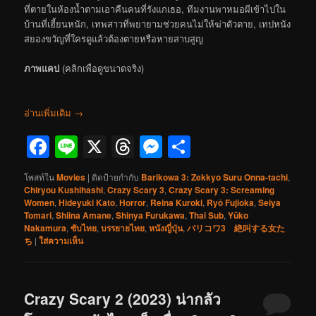
ที่ตายในห้องน้ำตามเอาคืนคนที่รังแกเธอ, ทีมงานพาหมอผีเข้าไปใน
บ้านที่เฮี้ยนหนัก, เทพสาวที่พยายามช่วยคนไม่ให้ฆ่าตัวตาย, เทปหนัง
สยองขวัญที่ใครดูแล้วต้องตายหรือหายสาบสูญ
ภาพแคป
(คลิกเพื่อดูขนาดจริง)
อ่านเพิ่มเติม
→
Facebook
Line
X
Threads
Messenger
Share
โพสท์ใน
Movies
|
ติดป้ายกำกับ
Barikowa 3: Zekkyo Suru Onna-tachi
,
Chiryou Kushihashi
,
Crazy Scary 3
,
Crazy Scary 3: Screaming
Women
,
Hideyuki Kato
,
Horror
,
Reina Kuroki
,
Ryô Fujioka
,
Seiya
Tomari
,
Shiina Amane
,
Shinya Furukawa
,
Thai Sub
,
Yûko
Nakamura
,
ซับไทย
,
บรรยายไทย
,
หนังญี่ปุ่น
,
バリコワ3 絶叫する女た
ち
|
ใส่ความเห็น
Crazy Scary 2 (2023) น่ากลัว