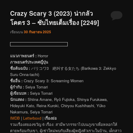
Crazy Scary 3 (2023) น่ากลัว
โคตร 3 – ซับไทยเต็มเรื่อง [2249]
เขียนบน
30 กันยายน 2025
แนวภาพยนตร์ :
Horror
ภาพยนตร์ประเทศญี่ปุ่น
ชื่อต้นฉบับ :
バリコワ3 絶叫する女たち (Barikowa 3: Zekkyo
Suru Onna-tachi)
ชื่ออื่น :
Crazy Scary 3: Screaming Women
ผู้กำกับ :
Seiya Tomari
ผู้เขียนบท :
Seiya Tomari
นักแสดง :
Shiina Amane, Ryô Fujioka, Shinya Furukawa,
Hideyuki Kato, Reina Kuroki, Chiryou Kushihashi, Yûko
Nakamura, Seiya Tomari
IMDB
|
Letterboxd
|
เรื่องย่อ
รวมเรื่องสยองขวัญ 6 เรื่อง: สามีพาภรรยาไปบนภูเขาเพื่อหลอกให้
ตายพร้อมกับเขา, ผู้เช่าใหม่พบกับเสียงผู้หญิงหัวเราะในบ้าน, เด็กสาว