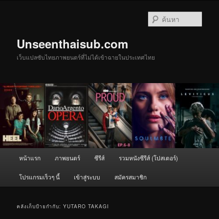
ข้าม
ข้าม
ไป
ไป
ค้นหา
ยัง
บทความ
เนื้อหา
รอง
Unseenthaisub.com
หลัก
เว็บแปลซับไทยภาพยนตร์ที่ไม่ได้เข้าฉายในประเทศไทย
เมนู
หน้าแรก
ภาพยนตร์
ซีรีส์
รวมหนังซีรีส์ (โปสเตอร์)
หลัก
โปรแกรมเร็วๆ นี้
เข้าสู่ระบบ
สมัครสมาชิก
คลังเก็บป้ายกำกับ:
YUTARO TAKAGI