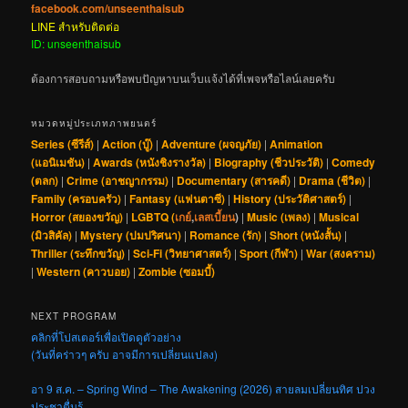
facebook.com/unseenthaisub
LINE สำหรับติดต่อ
ID: unseenthaisub
ต้องการสอบถามหรือพบปัญหาบนเว็บแจ้งได้ที่เพจหรือไลน์เลยครับ
หมวดหมู่ประเภทภาพยนตร์
Series (ซีรีส์)
|
Action (บู๊)
|
Adventure (ผจญภัย)
|
Animation
(แอนิเมชัน)
|
Awards (หนังชิงรางวัล)
|
Biography (ชีวประวัติ)
|
Comedy
(ตลก)
|
Crime (อาชญากรรม)
|
Documentary (สารคดี)
|
Drama (ชีวิต)
|
Family (ครอบครัว)
|
Fantasy (แฟนตาซี)
|
History (ประวัติศาสตร์)
|
Horror (สยองขวัญ)
|
LGBTQ (
เกย์
,
เลสเบี้ยน
)
|
Music (เพลง)
|
Musical
(มิวสิคัล)
|
Mystery (ปมปริศนา)
|
Romance (รัก)
|
Short (หนังสั้น)
|
Thriller (ระทึกขวัญ)
|
Sci-Fi (วิทยาศาสตร์)
|
Sport (กีฬา)
|
War (สงคราม)
|
Western (คาวบอย)
|
Zombie (ซอมบี้)
NEXT PROGRAM
คลิกที่โปสเตอร์เพื่อเปิดดูตัวอย่าง
(วันที่คร่าวๆ ครับ อาจมีการเปลี่ยนแปลง)
อา 9 ส.ค. – Spring Wind – The Awakening (2026) สายลมเปลี่ยนทิศ ปวง
ประชาตื่นรู้