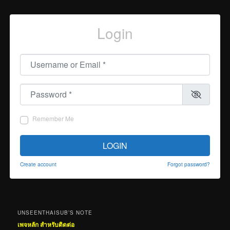
Login
Username or Email
*
Password
*
Remember Me
LOGIN
Create account
Forgot password?
UNSEENTHAISUB’S NOTE
เพจหลัก สำหรับติดต่อ