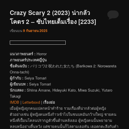
Crazy Scary 2 (2023) น่ากลัว
โคตร 2 – ซับไทยเต็มเรื่อง [2233]
เขียนบน
9 กันยายน 2025
แนวภาพยนตร์ :
Horror
ภาพยนตร์ประเทศญี่ปุ่น
ชื่อต้นฉบับ :
バリコワ2 呪われた女たち (Barikowa 2: Norowareta
Onna-tachi)
ผู้กำกับ :
Seiya Tomari
ผู้เขียนบท :
Seiya Tomari
นักแสดง :
Shiina Amane, Hideyuki Kato, Miwa Suzuki, Yutaro
Takagi
IMDB
|
Letterboxd
|
เรื่องย่อ
เมื่อผู้หญิงถูกคนแปลกหน้าทำร้าย รวมเรื่องที่น่ากลัวต่อผู้หญิง
ตัวอย่างเช่น ผู้หญิงคนหนึ่งก้าวเข้าไปในชนบทอันกว้างใหญ่ ชายคน
หนึ่งที่เปื้อนโคลนปรากฏตัวขึ้นด้านหลังเธอ ผู้หญิงคนนั้นพยายาม
หลบหนีอย่างสิ้นหวัง แต่ชายคนนั้นก็ไล่ตามเธอทัน เธอตกตะลึงกับคำ