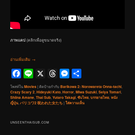
ภาพแคป
(คลิกเพื่อดูขนาดจริง)
อ่านเพิ่มเติม
→
Facebook
Line
X
Threads
Messenger
Share
โพสท์ใน
Movies
|
ติดป้ายกำกับ
Barikowa 2: Norowareta Onna-tachi
,
Crazy Scary 2
,
Hideyuki Kato
,
Horror
,
Miwa Suzuki
,
Seiya Tomari
,
Shiina Amane
,
Thai Sub
,
Yutaro Takagi
,
ซับไทย
,
บรรยายไทย
,
หนัง
ญี่ปุ่น
,
バリコワ2 呪われた女たち
|
ใส่ความเห็น
UNSEENTHAISUB.COM