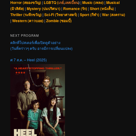
Horror (สยองขวัญ)
|
LGBTQ (
เกย์
,
เลสเบี้ยน
)
|
Music (เพลง)
|
Musical
(มิวสิคัล)
|
Mystery (ปมปริศนา)
|
Romance (รัก)
|
Short (หนังสั้น)
|
Thriller (ระทึกขวัญ)
|
Sci-Fi (วิทยาศาสตร์)
|
Sport (กีฬา)
|
War (สงคราม)
|
Western (คาวบอย)
|
Zombie (ซอมบี้)
NEXT PROGRAM
คลิกที่โปสเตอร์เพื่อเปิดดูตัวอย่าง
(วันที่คร่าวๆ ครับ อาจมีการเปลี่ยนแปลง)
ศ 7 ส.ค. – Heel (2025)