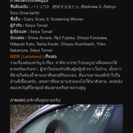
ภาพยนตร์ประเทศญี่ปุ่น
ชื่อต้นฉบับ :
バリコワ3 絶叫する女たち (Barikowa 3: Zekkyo
Suru Onna-tachi)
ชื่ออื่น :
Crazy Scary 3: Screaming Women
ผู้กำกับ :
Seiya Tomari
ผู้เขียนบท :
Seiya Tomari
นักแสดง :
Shiina Amane, Ryô Fujioka, Shinya Furukawa,
Hideyuki Kato, Reina Kuroki, Chiryou Kushihashi, Yûko
Nakamura, Seiya Tomari
IMDB
|
Letterboxd
|
เรื่องย่อ
รวมเรื่องสยองขวัญ 6 เรื่อง: สามีพาภรรยาไปบนภูเขาเพื่อหลอกให้
ตายพร้อมกับเขา, ผู้เช่าใหม่พบกับเสียงผู้หญิงหัวเราะในบ้าน, เด็กสาว
ที่ตายในห้องน้ำตามเอาคืนคนที่รังแกเธอ, ทีมงานพาหมอผีเข้าไปใน
บ้านที่เฮี้ยนหนัก, เทพสาวที่พยายามช่วยคนไม่ให้ฆ่าตัวตาย, เทปหนัง
สยองขวัญที่ใครดูแล้วต้องตายหรือหายสาบสูญ
ภาพแคป
(คลิกเพื่อดูขนาดจริง)