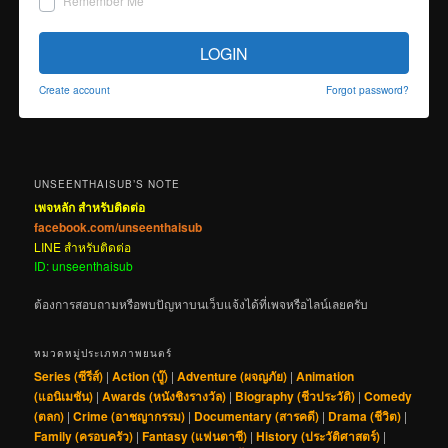
Remember Me
LOGIN
Create account
Forgot password?
UNSEENTHAISUB’S NOTE
เพจหลัก สำหรับติดต่อ
facebook.com/unseenthaisub
LINE สำหรับติดต่อ
ID: unseenthaisub
ต้องการสอบถามหรือพบปัญหาบนเว็บแจ้งได้ที่เพจหรือไลน์เลยครับ
หมวดหมู่ประเภทภาพยนตร์
Series (ซีรีส์)
|
Action (บู๊)
|
Adventure (ผจญภัย)
|
Animation
(แอนิเมชัน)
|
Awards (หนังชิงรางวัล)
|
Biography (ชีวประวัติ)
|
Comedy
(ตลก)
|
Crime (อาชญากรรม)
|
Documentary (สารคดี)
|
Drama (ชีวิต)
|
Family (ครอบครัว)
|
Fantasy (แฟนตาซี)
|
History (ประวัติศาสตร์)
|