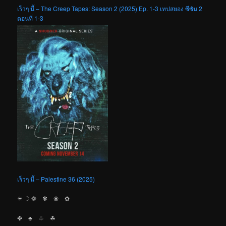
เร็วๆ นี้ – The Creep Tapes: Season 2 (2025) Ep. 1-3 เทปสยอง ซีซัน 2
ตอนที่ 1-3
เร็วๆ นี้ – Palestine 36 (2025)
☀︎ ☽ ❁ ✾ ❀ ✿
✤ ♣︎ ♧ ☘︎