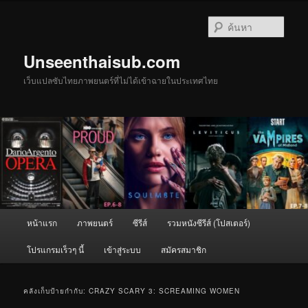
ข้าม
ข้าม
ไป
ไป
ค้นหา
ยัง
บทความ
เนื้อหา
รอง
Unseenthaisub.com
หลัก
เว็บแปลซับไทยภาพยนตร์ที่ไม่ได้เข้าฉายในประเทศไทย
เมนู
หน้าแรก
ภาพยนตร์
ซีรีส์
รวมหนังซีรีส์ (โปสเตอร์)
หลัก
โปรแกรมเร็วๆ นี้
เข้าสู่ระบบ
สมัครสมาชิก
คลังเก็บป้ายกำกับ:
CRAZY SCARY 3: SCREAMING WOMEN