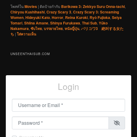
โพสท์ใน
Movies
|
ติดป้ายกำกับ
Barikowa 3: Zekkyo Suru Onna-tachi
,
Chiryou Kushihashi
,
Crazy Scary 3
,
Crazy Scary 3: Screaming
Women
,
Hideyuki Kato
,
Horror
,
Reina Kuroki
,
Ryô Fujioka
,
Seiya
Tomari
,
Shiina Amane
,
Shinya Furukawa
,
Thai Sub
,
Yûko
Nakamura
,
ซับไทย
,
บรรยายไทย
,
หนังญี่ปุ่น
,
バリコワ3 絶叫する女た
ち
|
ใส่ความเห็น
UNSEENTHAISUB.COM
Login
Username or Email
*
Password
*