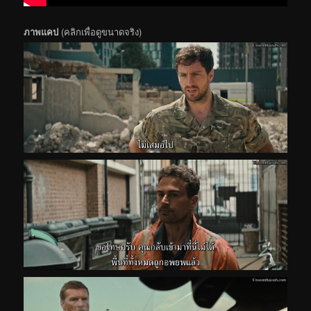
ภาพแคป
(คลิกเพื่อดูขนาดจริง)