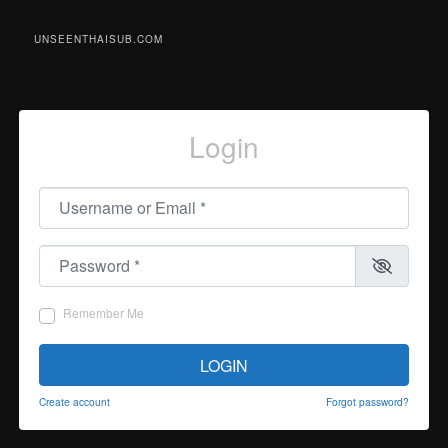
UNSEENTHAISUB.COM
Login
Username or Email
*
Password
*
Remember Me
LOGIN
Create account
Forgot password?