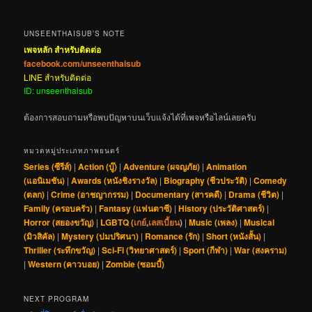
UNSEENTHAISUB’S NOTE
เพจหลัก สำหรับติดต่อ
facebook.com/unseenthaisub
LINE สำหรับติดต่อ
ID: unseenthaisub
ต้องการสอบถามหรือพบปัญหาบนเว็บแจ้งได้ที่เพจหรือไลน์เลยครับ
หมวดหมู่ประเภทภาพยนตร์
Series (ซีรีส์)
|
Action (บู๊)
|
Adventure (ผจญภัย)
|
Animation
(แอนิเมชัน)
|
Awards (หนังชิงรางวัล)
|
Biography (ชีวประวัติ)
|
Comedy
(ตลก)
|
Crime (อาชญากรรม)
|
Documentary (สารคดี)
|
Drama (ชีวิต)
|
Family (ครอบครัว)
|
Fantasy (แฟนตาซี)
|
History (ประวัติศาสตร์)
|
Horror (สยองขวัญ)
|
LGBTQ (
เกย์
,
เลสเบี้ยน
)
|
Music (เพลง)
|
Musical
(มิวสิคัล)
|
Mystery (ปมปริศนา)
|
Romance (รัก)
|
Short (หนังสั้น)
|
Thriller (ระทึกขวัญ)
|
Sci-Fi (วิทยาศาสตร์)
|
Sport (กีฬา)
|
War (สงคราม)
|
Western (คาวบอย)
|
Zombie (ซอมบี้)
NEXT PROGRAM