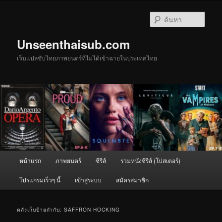
ข้าม
ข้าม
ไป
ไป
ค้นหา
ยัง
บทความ
เนื้อหา
รอง
Unseenthaisub.com
หลัก
เว็บแปลซับไทยภาพยนตร์ที่ไม่ได้เข้าฉายในประเทศไทย
เมนู
หน้าแรก
ภาพยนตร์
ซีรีส์
รวมหนังซีรีส์ (โปสเตอร์)
หลัก
โปรแกรมเร็วๆ นี้
เข้าสู่ระบบ
สมัครสมาชิก
คลังเก็บป้ายกำกับ:
SAFFRON HOCKING