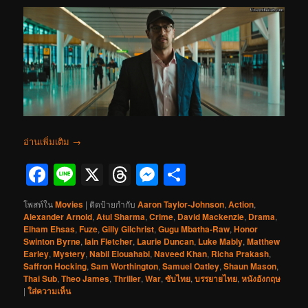
อ่านเพิ่มเติม
→
Facebook
Line
X
Threads
Messenger
Share
โพสท์ใน
Movies
|
ติดป้ายกำกับ
Aaron Taylor-Johnson
,
Action
,
Alexander Arnold
,
Atul Sharma
,
Crime
,
David Mackenzie
,
Drama
,
Elham Ehsas
,
Fuze
,
Gilly Gilchrist
,
Gugu Mbatha-Raw
,
Honor
Swinton Byrne
,
Iain Fletcher
,
Laurie Duncan
,
Luke Mably
,
Matthew
Earley
,
Mystery
,
Nabil Elouahabi
,
Naveed Khan
,
Richa Prakash
,
Saffron Hocking
,
Sam Worthington
,
Samuel Oatley
,
Shaun Mason
,
Thai Sub
,
Theo James
,
Thriller
,
War
,
ซับไทย
,
บรรยายไทย
,
หนังอังกฤษ
|
ใส่ความเห็น