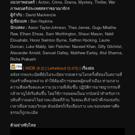
แนวภาพยนตร์ :
Action, Crime, Drama, Mystery, Thriller, War
ภาพยนตร์ประเทศสหราชอาณาจักร
ผู้กำกับ :
David Mackenzie
ผู้เขียนบท :
Ben Hopkins
นักแสดง :
Aaron Taylor-Johnson, Theo James, Gugu Mbatha-
Raw, Elham Ehsas, Sam Worthington, Shaun Mason, Nabil
Elouahabi, Honor Swinton Byrne, Saffron Hocking, Laurie
Duncan, Luke Mably, Iain Fletcher, Naveed Khan, Gilly Gilchrist,
Alexander Arnold, Samuel Oatley, Matthew Earley, Atul Sharma,
Richa Prakash
|
IMDB (6.2)
|
Letterboxd (3.0/5)
|
เรื่องย่อ
หลังจากพบระเบิดที่ยังไม่ระเบิดจากสงครามโลกครั้งที่สองในสถานที่
ก่อสร้างที่พลุกพล่าน ทำให้ต้องมีการอพยพผู้คนทั่วเมือง ท่ามกลาง
ความตึงเครียดและความวุ่นวายที่เพิ่มขึ้น ปฏิบัติการอาชญากรรมที่
กล้าหาญได้เริ่มต้นขึ้น โดยใช้การอพยพเป็นฉากบังหน้าสำหรับการ
ปล้นที่วางแผนไว้อย่างละเอียดถี่ถ้วน ในขณะที่เจ้าหน้าที่เร่งแข่งกับ
เวลาเพื่อควบคุมวิกฤต พันธมิตรก็เริ่มเลือนราง และขอบเขตทางศีล
ธรรมก็ถูกละเมิด
ตัวอย่างซับไทย