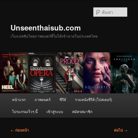
ข้าม
ไป
ค้นหา
ยัง
เนื้อหา
Unseenthaisub.com
หลัก
เว็บแปลซับไทยภาพยนตร์ที่ไม่ได้เข้าฉายในประเทศไทย
เมนู
หน้าแรก
ภาพยนตร์
ซีรีส์
รวมหนังซีรีส์ (โปสเตอร์)
หลัก
โปรแกรมเร็วๆ นี้
เข้าสู่ระบบ
สมัครสมาชิก
เมนู
←
ก่อนหน้า
ต่อไป
→
นำทาง