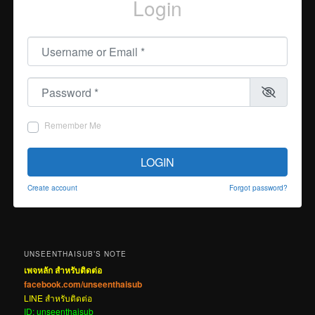
Login
Username or Email
*
Password
*
Remember Me
LOGIN
Create account
Forgot password?
UNSEENTHAISUB’S NOTE
เพจหลัก สำหรับติดต่อ
facebook.com/unseenthaisub
LINE สำหรับติดต่อ
ID: unseenthaisub