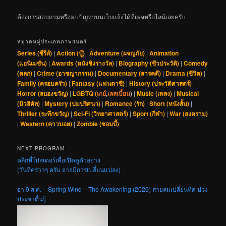
ต้องการสอบถามหรือพบปัญหาบนเว็บแจ้งได้ที่เพจหรือไลน์เลยครับ
หมวดหมู่ประเภทภาพยนตร์
Series (ซีรีส์)
|
Action (บู๊)
|
Adventure (ผจญภัย)
|
Animation
(แอนิเมชัน)
|
Awards (หนังชิงรางวัล)
|
Biography (ชีวประวัติ)
|
Comedy
(ตลก)
|
Crime (อาชญากรรม)
|
Documentary (สารคดี)
|
Drama (ชีวิต)
|
Family (ครอบครัว)
|
Fantasy (แฟนตาซี)
|
History (ประวัติศาสตร์)
|
Horror (สยองขวัญ)
|
LGBTQ (
เกย์
,
เลสเบี้ยน
)
|
Music (เพลง)
|
Musical
(มิวสิคัล)
|
Mystery (ปมปริศนา)
|
Romance (รัก)
|
Short (หนังสั้น)
|
Thriller (ระทึกขวัญ)
|
Sci-Fi (วิทยาศาสตร์)
|
Sport (กีฬา)
|
War (สงคราม)
|
Western (คาวบอย)
|
Zombie (ซอมบี้)
NEXT PROGRAM
คลิกที่โปสเตอร์เพื่อเปิดดูตัวอย่าง
(วันที่คร่าวๆ ครับ อาจมีการเปลี่ยนแปลง)
อา 9 ส.ค. – Spring Wind – The Awakening (2026) สายลมเปลี่ยนทิศ ปวง
ประชาตื่นรู้