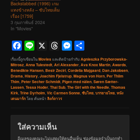
Backstabbed (1996) เกม
แทงข้างหลัง – ซับไทยเต็ม
เรื่อง [1759]
3 กุมภาพันธ์ 2024
In "Movies"
Facebook
Line
X
Threads
Messenger
Share
เรื่องนี้ถูกเขียนใน
Movies
และติดป้ายกำกับ
Agnieszka Przyborowska-
Mitrosz
,
Anna Tulestedt
,
Ari Alexander
,
Ava Knox Martin
,
Awards
,
Benedikte Hansen
,
Besir Zeciri
,
Cordelia Majgaard
,
Dan Jakobsen
,
Drama
,
History
,
Joachim Fjelstrup
,
Magnus von Horn
,
Per Thiim
Thim
,
Peter Secher Schmidt
,
Pigen med nålen
,
Søren Sætter-
Lassen
,
Tessa Hoder
,
Thai Sub
,
The Girl with the Needle
,
Thomas
Kirk
,
Trine Dyrholm
,
Vic Carmen Sonne
,
ซับไทย
,
บรรยายไทย
,
หนัง
เดนมาร์ก
โดย
คั่นหน้า
ลิงก์ถาวร
ใส่ความเห็น
อีเมลของคุณจะไม่แสดงให้คนอื่นเห็น
ช่องข้อมูลจำเป็นถูกทำ