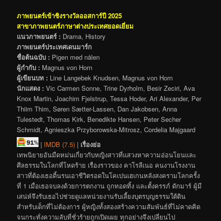
ภาพยนตร์เข้าชิงรางวัลออสการ์ปี 2025
สาขาภาพยนตร์ภาษาต่างประเทศยอดเยี่ยม
แนวภาพยนตร์ :
Drama, History
ภาพยนตร์ประเทศเดนมาร์ก
ชื่อต้นฉบับ :
Pigen med nålen
ผู้กำกับ :
Magnus von Horn
ผู้เขียนบท :
Line Langebek Knudsen, Magnus von Horn
นักแสดง :
Vic Carmen Sonne, Trine Dyrholm, Besir Zeciri, Ava
Knox Martin, Joachim Fjelstrup, Tessa Hoder, Ari Alexander, Per
Thiim Thim, Søren Sætter-Lassen, Dan Jakobsen, Anna
Tulestedt, Thomas Kirk, Benedikte Hansen, Peter Secher
Schmidt, Agnieszka Przyborowska-Mitrosz, Cordelia Majgaard
|
IMDB (7.5)
|
เรื่องย่อ
เทพนิยายอันมืดหม่นเกี่ยวกับหญิงสาวที่แสวงหาความอ่อนโยนและ
ศีลธรรมในโลกที่โหดร้าย เรื่องราวของ คาโรลีเนอ คนงานโรงงาน
สาวที่ต้องเธอดิ้นรนเอาชีวิตรอดในโคเปนเฮเกนหลังสงครามโลกครั้ง
ที่ 1 เมื่อเธอจบลงด้วยการตกงาน ถูกทอดทิ้ง และตั้งครรภ์ ดักมาร์ ผู้มี
เสน่ห์จึงรับเธอไปช่วยดูแลหน่วยงานรับเลี้ยงบุตรบุญธรรมใต้ดิน
สำหรับเด็กที่ไม่ต้องการ ผู้หญิงทั้งสองสร้างความสัมพันธ์ที่ไม่คาดคิด
จนกระทั่งความลับที่ชั่วร้ายถูกเปิดเผย ทุกอย่างจึงเปลี่ยนไป