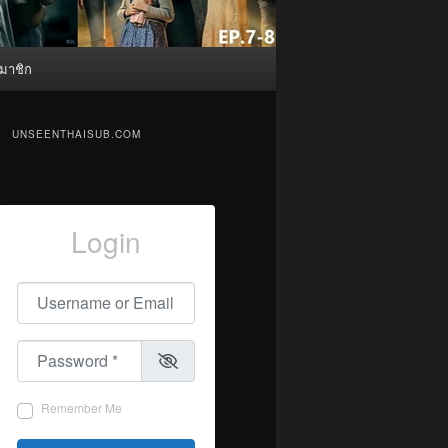
มาชิก
UNSEENTHAISUB.COM
Login
Username or Email
*
Password
*
Remember Me