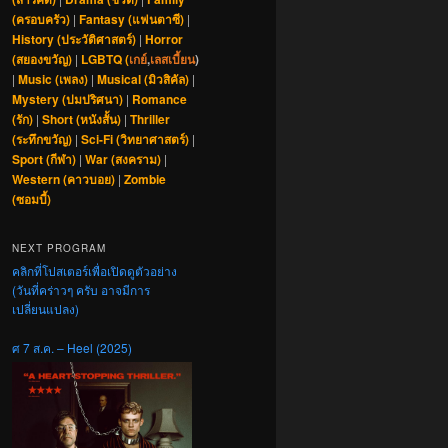
(ครอบครัว)
|
Fantasy (แฟนตาซี)
|
History (ประวัติศาสตร์)
|
Horror
(สยองขวัญ)
|
LGBTQ (
เกย์
,
เลสเบี้ยน
)
|
Music (เพลง)
|
Musical (มิวสิคัล)
|
Mystery (ปมปริศนา)
|
Romance
(รัก)
|
Short (หนังสั้น)
|
Thriller
(ระทึกขวัญ)
|
Sci-Fi (วิทยาศาสตร์)
|
Sport (กีฬา)
|
War (สงคราม)
|
Western (คาวบอย)
|
Zombie
(ซอมบี้)
NEXT PROGRAM
คลิกที่โปสเตอร์เพื่อเปิดดูตัวอย่าง
(วันที่คร่าวๆ ครับ อาจมีการ
เปลี่ยนแปลง)
ศ 7 ส.ค. – Heel (2025)