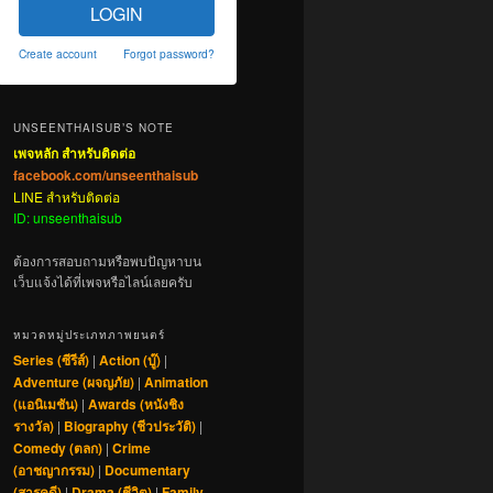
LOGIN
Create account
Forgot password?
UNSEENTHAISUB’S NOTE
เพจหลัก สำหรับติดต่อ
facebook.com/unseenthaisub
LINE สำหรับติดต่อ
ID: unseenthaisub
ต้องการสอบถามหรือพบปัญหาบน
เว็บแจ้งได้ที่เพจหรือไลน์เลยครับ
หมวดหมู่ประเภทภาพยนตร์
Series (ซีรีส์)
|
Action (บู๊)
|
Adventure (ผจญภัย)
|
Animation
(แอนิเมชัน)
|
Awards (หนังชิง
รางวัล)
|
Biography (ชีวประวัติ)
|
Comedy (ตลก)
|
Crime
(อาชญากรรม)
|
Documentary
(สารคดี)
|
Drama (ชีวิต)
|
Family