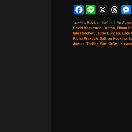
Facebook
Line
X
Th
โพสท์ใน
Movies
|
ติดป้ายกำกับ
Aaron
David Mackenzie
,
Drama
,
Elham E
Iain Fletcher
,
Laurie Duncan
,
Luke 
Richa Prakash
,
Saffron Hocking
,
S
James
,
Thriller
,
War
,
ซับไทย
,
บรรยา