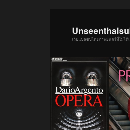
ข้าม
ข้าม
ไป
ไป
ยัง
บทความ
Unseenthais
เนื้อหา
รอง
เว็บแปลซับไทยภาพยนตร์ที่ไม่ไ
หลัก