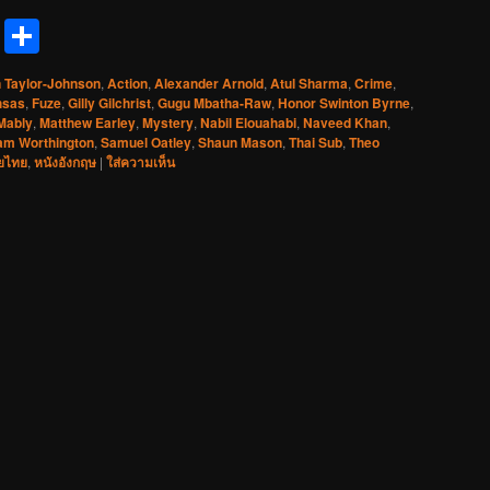
reads
Messenger
Share
 Taylor-Johnson
,
Action
,
Alexander Arnold
,
Atul Sharma
,
Crime
,
hsas
,
Fuze
,
Gilly Gilchrist
,
Gugu Mbatha-Raw
,
Honor Swinton Byrne
,
Mably
,
Matthew Earley
,
Mystery
,
Nabil Elouahabi
,
Naveed Khan
,
am Worthington
,
Samuel Oatley
,
Shaun Mason
,
Thai Sub
,
Theo
ยไทย
,
หนังอังกฤษ
|
ใส่ความเห็น