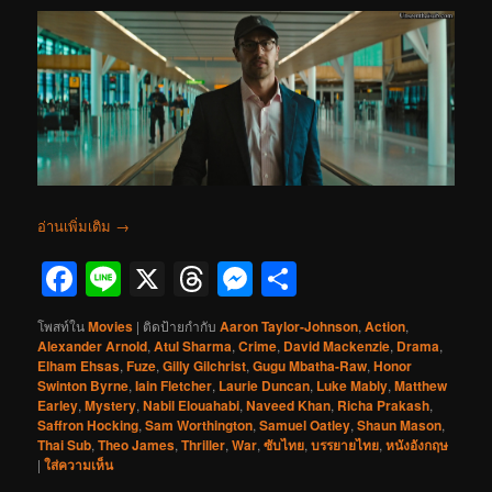
อ่านเพิ่มเติม
→
Facebook
Line
X
Threads
Messenger
Share
โพสท์ใน
Movies
|
ติดป้ายกำกับ
Aaron Taylor-Johnson
,
Action
,
Alexander Arnold
,
Atul Sharma
,
Crime
,
David Mackenzie
,
Drama
,
Elham Ehsas
,
Fuze
,
Gilly Gilchrist
,
Gugu Mbatha-Raw
,
Honor
Swinton Byrne
,
Iain Fletcher
,
Laurie Duncan
,
Luke Mably
,
Matthew
Earley
,
Mystery
,
Nabil Elouahabi
,
Naveed Khan
,
Richa Prakash
,
Saffron Hocking
,
Sam Worthington
,
Samuel Oatley
,
Shaun Mason
,
Thai Sub
,
Theo James
,
Thriller
,
War
,
ซับไทย
,
บรรยายไทย
,
หนังอังกฤษ
|
ใส่ความเห็น