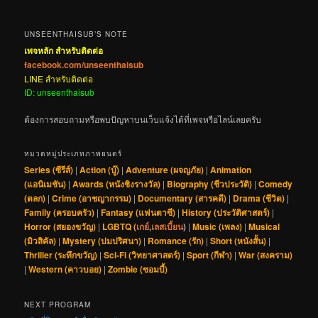
UNSEENTHAISUB’S NOTE
เพจหลัก สำหรับติดต่อ
facebook.com/unseenthaisub
LINE สำหรับติดต่อ
ID: unseenthaisub
ต้องการสอบถามหรือพบปัญหาบนเว็บแจ้งได้ที่เพจหรือไลน์เลยครับ
หมวดหมู่ประเภทภาพยนตร์
Series (ซีรีส์)
|
Action (บู๊)
|
Adventure (ผจญภัย)
|
Animation
(แอนิเมชัน)
|
Awards (หนังชิงรางวัล)
|
Biography (ชีวประวัติ)
|
Comedy
(ตลก)
|
Crime (อาชญากรรม)
|
Documentary (สารคดี)
|
Drama (ชีวิต)
|
Family (ครอบครัว)
|
Fantasy (แฟนตาซี)
|
History (ประวัติศาสตร์)
|
Horror (สยองขวัญ)
|
LGBTQ (
เกย์
,
เลสเบี้ยน
)
|
Music (เพลง)
|
Musical
(มิวสิคัล)
|
Mystery (ปมปริศนา)
|
Romance (รัก)
|
Short (หนังสั้น)
|
Thriller (ระทึกขวัญ)
|
Sci-Fi (วิทยาศาสตร์)
|
Sport (กีฬา)
|
War (สงคราม)
|
Western (คาวบอย)
|
Zombie (ซอมบี้)
NEXT PROGRAM