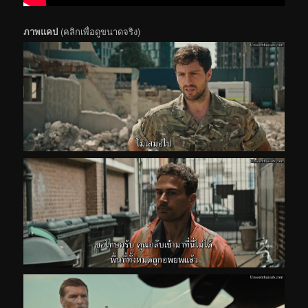
ภาพแคป
(คลิกเพื่อดูขนาดจริง)