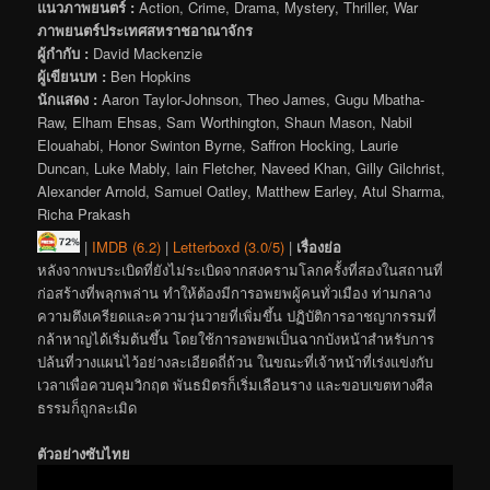
แนวภาพยนตร์ :
Action, Crime, Drama, Mystery, Thriller, War
ภาพยนตร์ประเทศสหราชอาณาจักร
ผู้กำกับ :
David Mackenzie
ผู้เขียนบท :
Ben Hopkins
นักแสดง :
Aaron Taylor-Johnson, Theo James, Gugu Mbatha-
Raw, Elham Ehsas, Sam Worthington, Shaun Mason, Nabil
Elouahabi, Honor Swinton Byrne, Saffron Hocking, Laurie
Duncan, Luke Mably, Iain Fletcher, Naveed Khan, Gilly Gilchrist,
Alexander Arnold, Samuel Oatley, Matthew Earley, Atul Sharma,
Richa Prakash
|
IMDB (6.2)
|
Letterboxd (3.0/5)
|
เรื่องย่อ
หลังจากพบระเบิดที่ยังไม่ระเบิดจากสงครามโลกครั้งที่สองในสถานที่
ก่อสร้างที่พลุกพล่าน ทำให้ต้องมีการอพยพผู้คนทั่วเมือง ท่ามกลาง
ความตึงเครียดและความวุ่นวายที่เพิ่มขึ้น ปฏิบัติการอาชญากรรมที่
กล้าหาญได้เริ่มต้นขึ้น โดยใช้การอพยพเป็นฉากบังหน้าสำหรับการ
ปล้นที่วางแผนไว้อย่างละเอียดถี่ถ้วน ในขณะที่เจ้าหน้าที่เร่งแข่งกับ
เวลาเพื่อควบคุมวิกฤต พันธมิตรก็เริ่มเลือนราง และขอบเขตทางศีล
ธรรมก็ถูกละเมิด
ตัวอย่างซับไทย