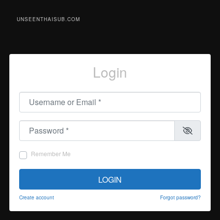
UNSEENTHAISUB.COM
Login
Username or Email
*
Password
*
Remember Me
LOGIN
Create account
Forgot password?