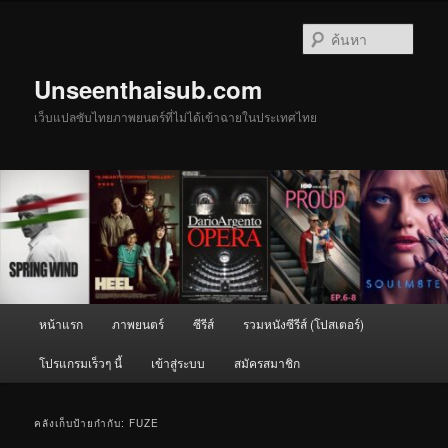
ข้าม
ข้าม
ไป
ไป
ค้นหา
ยัง
บทความ
เนื้อหา
รอง
Unseenthaisub.com
หลัก
เว็บแปลซับไทยภาพยนตร์ที่ไม่ได้เข้าฉายในประเทศไทย
เมนู
หน้าแรก
ภาพยนตร์
ซีรีส์
รวมหนังซีรีส์ (โปสเตอร์)
หลัก
โปรแกรมเร็วๆ นี้
เข้าสู่ระบบ
สมัครสมาชิก
คลังเก็บป้ายกำกับ:
FUZE