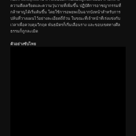
ความตึงเครียดและความวุ่นวายที่เพิ่มขึ้น ปฏิบัติการอาชญากรรมที่
กล้าหาญได้เริ่มต้นขึ้น โดยใช้การอพยพเป็นฉากบังหน้าสำหรับการ
ปล้นที่วางแผนไว้อย่างละเอียดถี่ถ้วน ในขณะที่เจ้าหน้าที่เร่งแข่งกับ
เวลาเพื่อควบคุมวิกฤต พันธมิตรก็เริ่มเลือนราง และขอบเขตทางศีล
ธรรมก็ถูกละเมิด
ตัวอย่างซับไทย