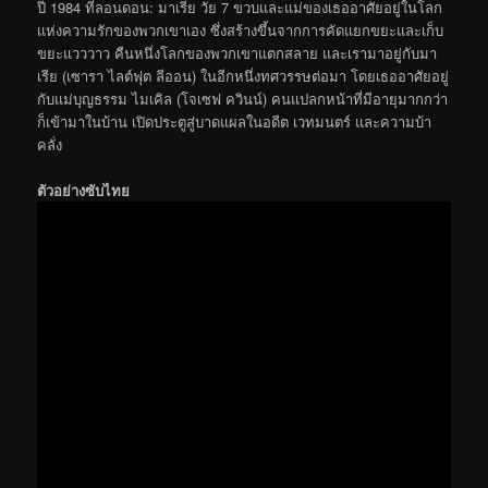
ปี 1984 ที่ลอนดอน: มาเรีย วัย 7 ขวบและแม่ของเธออาศัยอยู่ในโลก
แห่งความรักของพวกเขาเอง ซึ่งสร้างขึ้นจากการคัดแยกขยะและเก็บ
ขยะแวววาว คืนหนึ่งโลกของพวกเขาแตกสลาย และเรามาอยู่กับมา
เรีย (เซารา ไลต์ฟุต ลีออน) ในอีกหนึ่งทศวรรษต่อมา โดยเธออาศัยอยู่
กับแม่บุญธรรม ไมเคิล (โจเซฟ ควินน์) คนแปลกหน้าที่มีอายุมากกว่า
ก็เข้ามาในบ้าน เปิดประตูสู่บาดแผลในอดีต เวทมนตร์ และความบ้า
คลั่ง
ตัวอย่างซับไทย