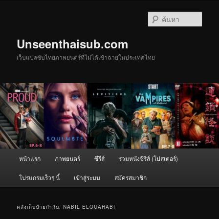
ข้าม
ข้าม
ไป
ไป
ค้นหา
ยัง
บทความ
เนื้อหา
รอง
Unseenthaisub.com
หลัก
เว็บแปลซับไทยภาพยนตร์ที่ไม่ได้เข้าฉายในประเทศไทย
เมนู
หน้าแรก
ภาพยนตร์
ซีรีส์
รวมหนังซีรีส์ (โปสเตอร์)
หลัก
โปรแกรมเร็วๆ นี้
เข้าสู่ระบบ
สมัครสมาชิก
คลังเก็บป้ายกำกับ:
NABIL ELOUAHABI