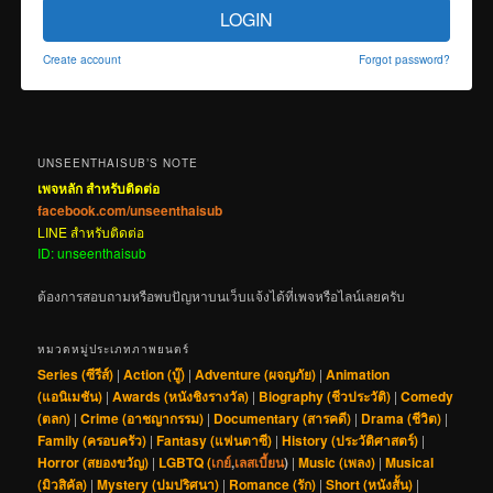
LOGIN
Create account
Forgot password?
UNSEENTHAISUB’S NOTE
เพจหลัก สำหรับติดต่อ
facebook.com/unseenthaisub
LINE สำหรับติดต่อ
ID: unseenthaisub
ต้องการสอบถามหรือพบปัญหาบนเว็บแจ้งได้ที่เพจหรือไลน์เลยครับ
หมวดหมู่ประเภทภาพยนตร์
Series (ซีรีส์)
|
Action (บู๊)
|
Adventure (ผจญภัย)
|
Animation
(แอนิเมชัน)
|
Awards (หนังชิงรางวัล)
|
Biography (ชีวประวัติ)
|
Comedy
(ตลก)
|
Crime (อาชญากรรม)
|
Documentary (สารคดี)
|
Drama (ชีวิต)
|
Family (ครอบครัว)
|
Fantasy (แฟนตาซี)
|
History (ประวัติศาสตร์)
|
Horror (สยองขวัญ)
|
LGBTQ (
เกย์
,
เลสเบี้ยน
)
|
Music (เพลง)
|
Musical
(มิวสิคัล)
|
Mystery (ปมปริศนา)
|
Romance (รัก)
|
Short (หนังสั้น)
|