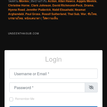
โพสท์ใน
Movies
|
ติดป้ายกำกับ
Action
,
Allan Hawco
,
Aqqalu Meekis
,
Christine Horne
,
Clark Johnson
,
David Richmond-Peck
,
Drama
,
Hyena Road
,
Jennifer Pudavick
,
Nabil Elouahabi
,
Neamat
Arghandabi
,
Paul Gross
,
Rossif Sutherland
,
Thai Sub
,
War
,
ซับไทย
,
บรรยายไทย
,
หนังแคนาดา
|
ใส่ความเห็น
UNSEENTHAISUB.COM
Login
Username or Email
*
Password
*
Remember Me