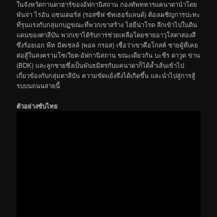
ในจังหวัดกานดาฮาร์ของอัฟกานิสถาน กองทัพทหารแคนาดานำโดย
พันจ่า ไรอัน แซนเดอร์ส (รอสซีฟ ซัทเธอร์แลนด์) ต้องเผชิญการปะทะ
ที่รุนแรงกับกลุ่มกบฏขณะที่พวกเขาสร้าง ไฮยีน่าโรด ลึกเข้าไปในดิน
แดนของตาลีบัน พวกเขาได้รับการช่วยเหลือโดยชายอาวุโสตาสองสี
ซึ่งร้อยเอก พีท มิตเชลล์ (พอล กรอส) เชื่อว่าเขาคือโกสต์ ชายผู้ที่เคย
ต่อสู้ในสงครามโซเวียต-อัฟกานิสถาน ขณะเดียวกัน บะชีร ดาวูด ข่าน
(BDK) และลูกชายซึ่งเป็นพันธมิตรกับแคนาดาก็ได้ล้ำเส้นเข้าไป
เกี่ยวข้องกับกลุ่มตาลีบัน ความขัดแย้งจึงได้เกิดขึ้น และนำไปสู่การสู้
รบบนถนนสายนี้
ตัวอย่างซับไทย