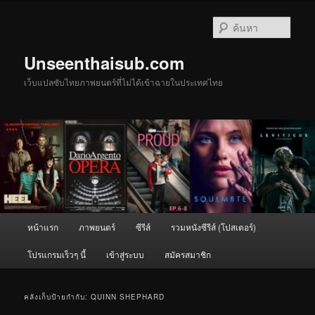
ข้าม
ข้าม
ไป
ไป
ค้นหา
ยัง
บทความ
เนื้อหา
รอง
Unseenthaisub.com
หลัก
เว็บแปลซับไทยภาพยนตร์ที่ไม่ได้เข้าฉายในประเทศไทย
เมนู
หน้าแรก
ภาพยนตร์
ซีรีส์
รวมหนังซีรีส์ (โปสเตอร์)
หลัก
โปรแกรมเร็วๆ นี้
เข้าสู่ระบบ
สมัครสมาชิก
คลังเก็บป้ายกำกับ:
QUINN SHEPHARD