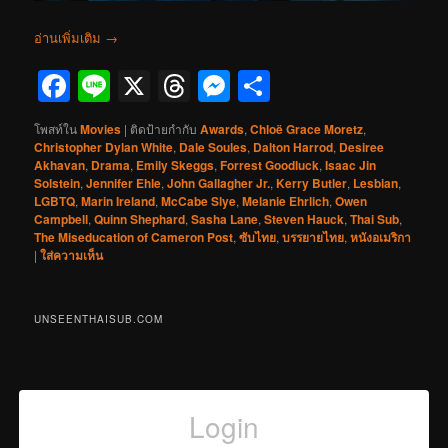
อ่านเพิ่มเติม
→
Facebook
Line
X
Threads
Messenger
Share
โพสท์ใน
Movies
|
ติดป้ายกำกับ
Awards
,
Chloë Grace Moretz
,
Christopher Dylan White
,
Dale Soules
,
Dalton Harrod
,
Desiree
Akhavan
,
Drama
,
Emily Skeggs
,
Forrest Goodluck
,
Isaac Jin
Solstein
,
Jennifer Ehle
,
John Gallagher Jr.
,
Kerry Butler
,
Lesbian
,
LGBTQ
,
Marin Ireland
,
McCabe Slye
,
Melanie Ehrlich
,
Owen
Campbell
,
Quinn Shephard
,
Sasha Lane
,
Steven Hauck
,
Thai Sub
,
The Miseducation of Cameron Post
,
ซับไทย
,
บรรยายไทย
,
หนังอเมริกา
|
ใส่ความเห็น
UNSEENTHAISUB.COM
Login