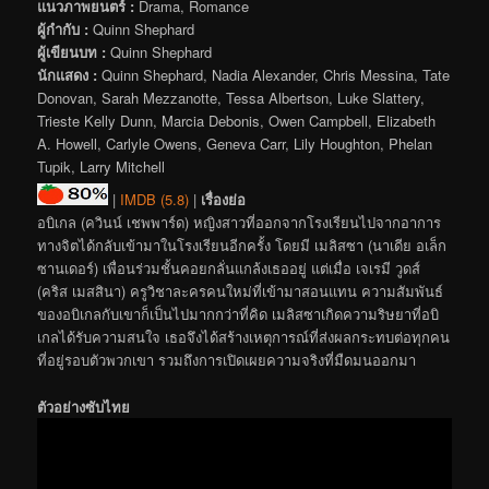
แนวภาพยนตร์ :
Drama, Romance
ผู้กำกับ :
Quinn Shephard
ผู้เขียนบท :
Quinn Shephard
นักแสดง :
Quinn Shephard, Nadia Alexander, Chris Messina, Tate
Donovan, Sarah Mezzanotte, Tessa Albertson, Luke Slattery,
Trieste Kelly Dunn, Marcia Debonis, Owen Campbell, Elizabeth
A. Howell, Carlyle Owens, Geneva Carr, Lily Houghton, Phelan
Tupik, Larry Mitchell
|
IMDB (5.8)
|
เรื่องย่อ
อบิเกล (ควินน์ เชพพาร์ด) หญิงสาวที่ออกจากโรงเรียนไปจากอาการ
ทางจิตได้กลับเข้ามาในโรงเรียนอีกครั้ง โดยมี เมลิสซา (นาเดีย อเล็ก
ซานเดอร์) เพื่อนร่วมชั้นคอยกลั่นแกล้งเธออยู่ แต่เมื่อ เจเรมี วูดส์
(คริส เมสสินา) ครูวิชาละครคนใหม่ที่เข้ามาสอนแทน ความสัมพันธ์
ของอบิเกลกับเขาก็เป็นไปมากกว่าที่คิด เมลิสซาเกิดความริษยาที่อบิ
เกลได้รับความสนใจ เธอจึงได้สร้างเหตุการณ์ที่ส่งผลกระทบต่อทุกคน
ที่อยู่รอบตัวพวกเขา รวมถึงการเปิดเผยความจริงที่มืดมนออกมา
ตัวอย่างซับไทย