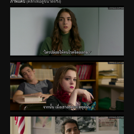
ภาพแคป
(คลิกเพื่อดูขนาดจริง)