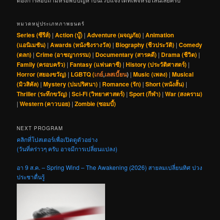
หมวดหมู่ประเภทภาพยนตร์
Series (ซีรีส์)
|
Action (บู๊)
|
Adventure (ผจญภัย)
|
Animation
(แอนิเมชัน)
|
Awards (หนังชิงรางวัล)
|
Biography (ชีวประวัติ)
|
Comedy
(ตลก)
|
Crime (อาชญากรรม)
|
Documentary (สารคดี)
|
Drama (ชีวิต)
|
Family (ครอบครัว)
|
Fantasy (แฟนตาซี)
|
History (ประวัติศาสตร์)
|
Horror (สยองขวัญ)
|
LGBTQ (
เกย์
,
เลสเบี้ยน
)
|
Music (เพลง)
|
Musical
(มิวสิคัล)
|
Mystery (ปมปริศนา)
|
Romance (รัก)
|
Short (หนังสั้น)
|
Thriller (ระทึกขวัญ)
|
Sci-Fi (วิทยาศาสตร์)
|
Sport (กีฬา)
|
War (สงคราม)
|
Western (คาวบอย)
|
Zombie (ซอมบี้)
NEXT PROGRAM
คลิกที่โปสเตอร์เพื่อเปิดดูตัวอย่าง
(วันที่คร่าวๆ ครับ อาจมีการเปลี่ยนแปลง)
อา 9 ส.ค. – Spring Wind – The Awakening (2026) สายลมเปลี่ยนทิศ ปวง
ประชาตื่นรู้