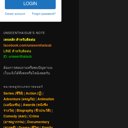
LOGIN
Create account
Forgot password?
UNSEENTHAISUB’S NOTE
เพจหลัก สำหรับติดต่อ
facebook.com/unseenthaisub
LINE สำหรับติดต่อ
ID: unseenthaisub
ต้องการสอบถามหรือพบปัญหาบน
เว็บแจ้งได้ที่เพจหรือไลน์เลยครับ
หมวดหมู่ประเภทภาพยนตร์
Series (ซีรีส์)
|
Action (บู๊)
|
Adventure (ผจญภัย)
|
Animation
(แอนิเมชัน)
|
Awards (หนังชิง
รางวัล)
|
Biography (ชีวประวัติ)
|
Comedy (ตลก)
|
Crime
(อาชญากรรม)
|
Documentary
(สารคดี)
|
Drama (ชีวิต)
|
Family