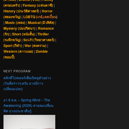
(ครอบครัว)
|
Fantasy (แฟนตาซี)
|
History (ประวัติศาสตร์)
|
Horror
(สยองขวัญ)
|
LGBTQ (
เกย์
,
เลสเบี้ยน
)
|
Music (เพลง)
|
Musical (มิวสิคัล)
|
Mystery (ปมปริศนา)
|
Romance
(รัก)
|
Short (หนังสั้น)
|
Thriller
(ระทึกขวัญ)
|
Sci-Fi (วิทยาศาสตร์)
|
Sport (กีฬา)
|
War (สงคราม)
|
Western (คาวบอย)
|
Zombie
(ซอมบี้)
NEXT PROGRAM
คลิกที่โปสเตอร์เพื่อเปิดดูตัวอย่าง
(วันที่คร่าวๆ ครับ อาจมีการ
เปลี่ยนแปลง)
อา 9 ส.ค. – Spring Wind – The
Awakening (2026) สายลมเปลี่ยน
ทิศ ปวงประชาตื่นรู้