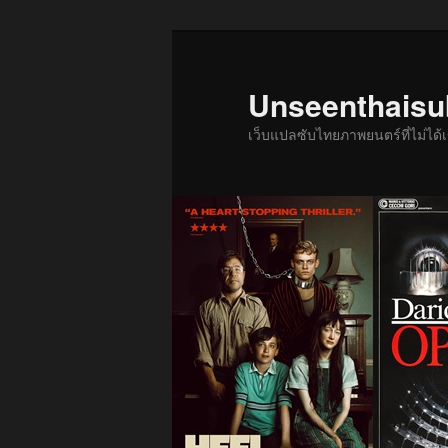
ข้าม
ข้าม
ไป
ไป
ยัง
บทความ
Unseenthais
เนื้อหา
รอง
เว็บแปลซับไทยภาพยนตร์ที่ไม่ไ
หลัก