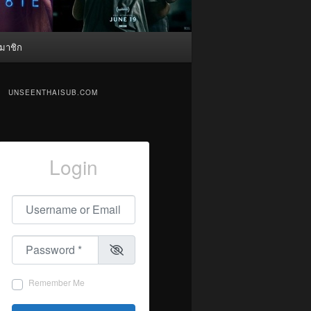
มาชิก
UNSEENTHAISUB.COM
Login
Username or Email
*
Password
*
Remember Me