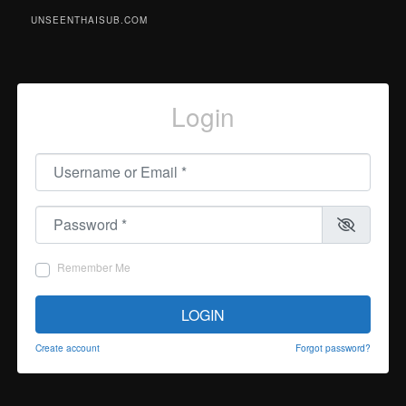
UNSEENTHAISUB.COM
Login
Username or Email
*
Password
*
Remember Me
LOGIN
Create account
Forgot password?