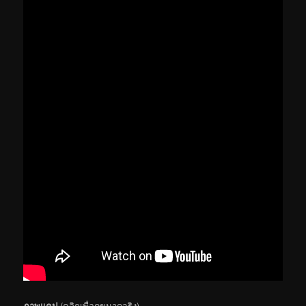
ภาพแคป
(คลิกเพื่อดูขนาดจริง)