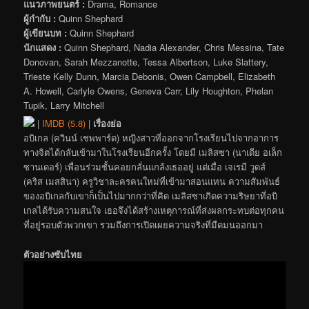
แนวภาพยนตร์ :
Drama, Romance
ผู้กำกับ :
Quinn Shephard
ผู้เขียนบท :
Quinn Shephard
นักแสดง :
Quinn Shephard, Nadia Alexander, Chris Messina, Tate
Donovan, Sarah Mezzanotte, Tessa Albertson, Luke Slattery,
Trieste Kelly Dunn, Marcia Debonis, Owen Campbell, Elizabeth
A. Howell, Carlyle Owens, Geneva Carr, Lily Houghton, Phelan
Tupik, Larry Mitchell
|
IMDB (5.8)
|
เรื่องย่อ
อบิเกล (ควินน์ เชพพาร์ด) หญิงสาวที่ออกจากโรงเรียนไปจากอาการ
ทางจิตได้กลับเข้ามาในโรงเรียนอีกครั้ง โดยมี เมลิสซา (นาเดีย อเล็ก
ซานเดอร์) เพื่อนร่วมชั้นคอยกลั่นแกล้งเธออยู่ แต่เมื่อ เจเรมี วูดส์
(คริส เมสสินา) ครูวิชาละครคนใหม่ที่เข้ามาสอนแทน ความสัมพันธ์
ของอบิเกลกับเขาก็เป็นไปมากกว่าที่คิด เมลิสซาเกิดความริษยาที่อบิ
เกลได้รับความสนใจ เธอจึงได้สร้างเหตุการณ์ที่ส่งผลกระทบต่อทุกคน
ที่อยู่รอบตัวพวกเขา รวมถึงการเปิดเผยความจริงที่มืดมนออกมา
ตัวอย่างซับไทย