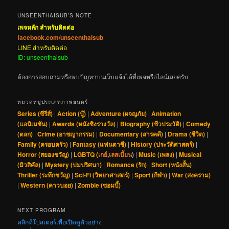
UNSEENTHAISUB’S NOTE
เพจหลัก สำหรับติดต่อ
facebook.com/unseenthaisub
LINE สำหรับติดต่อ
ID: unseenthaisub
ต้องการสอบถามหรือพบปัญหาบนเว็บแจ้งได้ที่เพจหรือไลน์เลยครับ
หมวดหมู่ประเภทภาพยนตร์
Series (ซีรีส์)
|
Action (บู๊)
|
Adventure (ผจญภัย)
|
Animation
(แอนิเมชัน)
|
Awards (หนังชิงรางวัล)
|
Biography (ชีวประวัติ)
|
Comedy
(ตลก)
|
Crime (อาชญากรรม)
|
Documentary (สารคดี)
|
Drama (ชีวิต)
|
Family (ครอบครัว)
|
Fantasy (แฟนตาซี)
|
History (ประวัติศาสตร์)
|
Horror (สยองขวัญ)
|
LGBTQ (
เกย์
,
เลสเบี้ยน
)
|
Music (เพลง)
|
Musical
(มิวสิคัล)
|
Mystery (ปมปริศนา)
|
Romance (รัก)
|
Short (หนังสั้น)
|
Thriller (ระทึกขวัญ)
|
Sci-Fi (วิทยาศาสตร์)
|
Sport (กีฬา)
|
War (สงคราม)
|
Western (คาวบอย)
|
Zombie (ซอมบี้)
NEXT PROGRAM
คลิกที่โปสเตอร์เพื่อเปิดดูตัวอย่าง