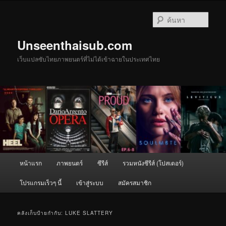
ข้าม
ข้าม
ไป
ไป
ค้นหา
ยัง
บทความ
เนื้อหา
รอง
Unseenthaisub.com
หลัก
เว็บแปลซับไทยภาพยนตร์ที่ไม่ได้เข้าฉายในประเทศไทย
เมนู
หน้าแรก
ภาพยนตร์
ซีรีส์
รวมหนังซีรีส์ (โปสเตอร์)
หลัก
โปรแกรมเร็วๆ นี้
เข้าสู่ระบบ
สมัครสมาชิก
คลังเก็บป้ายกำกับ:
LUKE SLATTERY