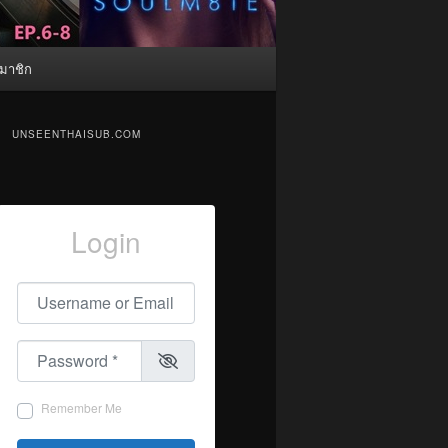
มาชิก
UNSEENTHAISUB.COM
Login
Username or Email
*
Password
*
Remember Me