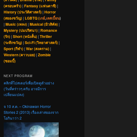
(ครอบครัว)
|
Fantasy (แฟนตาซี)
|
History (ประวัติศาสตร์)
|
Horror
(สยองขวัญ)
|
LGBTQ (
เกย์
,
เลสเบี้ยน
)
|
Music (เพลง)
|
Musical (มิวสิคัล)
|
Mystery (ปมปริศนา)
|
Romance
(รัก)
|
Short (หนังสั้น)
|
Thriller
(ระทึกขวัญ)
|
Sci-Fi (วิทยาศาสตร์)
|
Sport (กีฬา)
|
War (สงคราม)
|
Western (คาวบอย)
|
Zombie
(ซอมบี้)
NEXT PROGRAM
คลิกที่โปสเตอร์เพื่อเปิดดูตัวอย่าง
(วันที่คร่าวๆ ครับ อาจมีการ
เปลี่ยนแปลง)
จ 10 ส.ค. – Okinawan Horror
Stories 2 (2013) เรื่องเล่าสยองจาก
โอกินาว่า 2