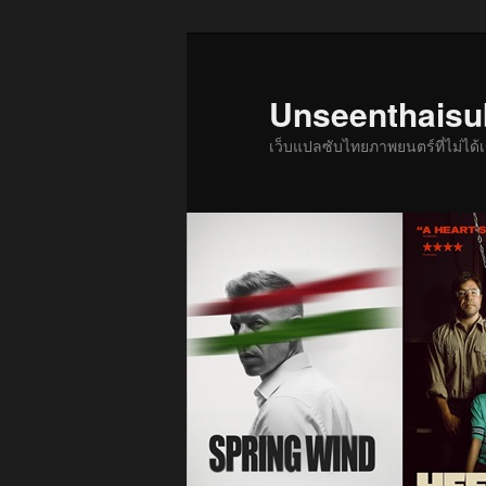
ข้าม
ข้าม
ไป
ไป
ยัง
บทความ
Unseenthais
เนื้อหา
รอง
เว็บแปลซับไทยภาพยนตร์ที่ไม่ไ
หลัก