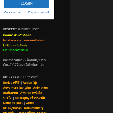
LOGIN
Create account
Forgot password?
UNSEENTHAISUB’S NOTE
เพจหลัก สำหรับติดต่อ
facebook.com/unseenthaisub
LINE สำหรับติดต่อ
ID: unseenthaisub
ต้องการสอบถามหรือพบปัญหาบน
เว็บแจ้งได้ที่เพจหรือไลน์เลยครับ
หมวดหมู่ประเภทภาพยนตร์
Series (ซีรีส์)
|
Action (บู๊)
|
Adventure (ผจญภัย)
|
Animation
(แอนิเมชัน)
|
Awards (หนังชิง
รางวัล)
|
Biography (ชีวประวัติ)
|
Comedy (ตลก)
|
Crime
(อาชญากรรม)
|
Documentary
(สารคดี)
|
Drama (ชีวิต)
|
Family