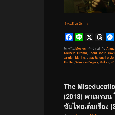
อ่านเพิ่มเติม
→
Facebook
Line
X
Th
โพสท์ใน
Movies
|
ติดป้ายกำกับ
Alana
Abuzeid
,
Drama
,
Eboni Booth
,
Gavi
Jayden Marine
,
Jess Salgueiro
,
Joh
Thriller
,
Winslow Fegley
,
ซับไทย
,
บร
The Miseducati
(2018) คาเมรอน โ
ซับไทยเต็มเรื่อง [