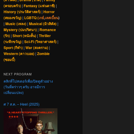
(ครอบครัว)
|
Fantasy (แฟนตาซี)
|
History (ประวัติศาสตร์)
|
Horror
(สยองขวัญ)
|
LGBTQ (
เกย์
,
เลสเบี้ยน
)
|
Music (เพลง)
|
Musical (มิวสิคัล)
|
Mystery (ปมปริศนา)
|
Romance
(รัก)
|
Short (หนังสั้น)
|
Thriller
(ระทึกขวัญ)
|
Sci-Fi (วิทยาศาสตร์)
|
Sport (กีฬา)
|
War (สงคราม)
|
Western (คาวบอย)
|
Zombie
(ซอมบี้)
NEXT PROGRAM
คลิกที่โปสเตอร์เพื่อเปิดดูตัวอย่าง
(วันที่คร่าวๆ ครับ อาจมีการ
เปลี่ยนแปลง)
ศ 7 ส.ค. – Heel (2025)