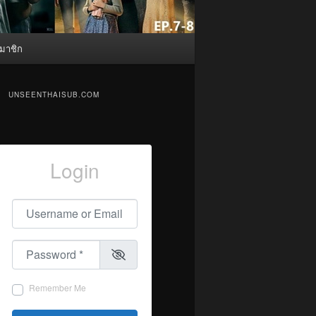
มาชิก
UNSEENTHAISUB.COM
Login
Username or Email
*
Password
*
Remember Me