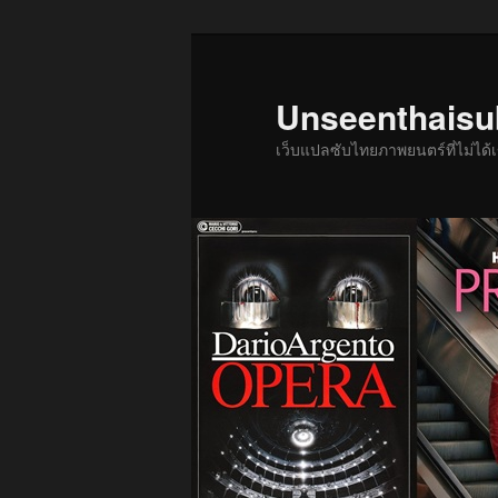
ข้าม
ข้าม
ไป
ไป
ยัง
บทความ
Unseenthais
เนื้อหา
รอง
เว็บแปลซับไทยภาพยนตร์ที่ไม่ไ
หลัก