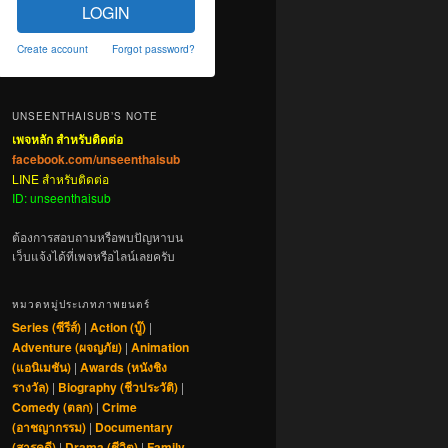
LOGIN
Create account
Forgot password?
UNSEENTHAISUB’S NOTE
เพจหลัก สำหรับติดต่อ
facebook.com/unseenthaisub
LINE สำหรับติดต่อ
ID: unseenthaisub
ต้องการสอบถามหรือพบปัญหาบน
เว็บแจ้งได้ที่เพจหรือไลน์เลยครับ
หมวดหมู่ประเภทภาพยนตร์
Series (ซีรีส์)
|
Action (บู๊)
|
Adventure (ผจญภัย)
|
Animation
(แอนิเมชัน)
|
Awards (หนังชิง
รางวัล)
|
Biography (ชีวประวัติ)
|
Comedy (ตลก)
|
Crime
(อาชญากรรม)
|
Documentary
(สารคดี)
|
Drama (ชีวิต)
|
Family