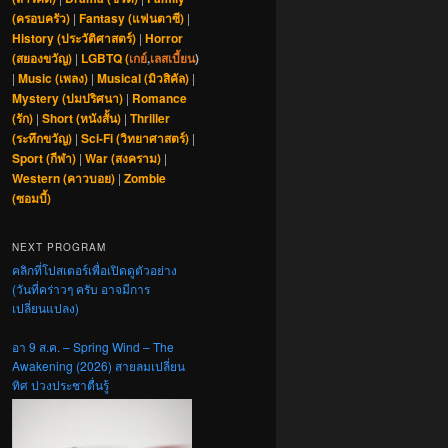
(ครอบครัว)
|
Fantasy (แฟนตาซี)
|
History (ประวัติศาสตร์)
|
Horror
(สยองขวัญ)
|
LGBTQ (
เกย์
,
เลสเบี้ยน
)
|
Music (เพลง)
|
Musical (มิวสิคัล)
|
Mystery (ปมปริศนา)
|
Romance
(รัก)
|
Short (หนังสั้น)
|
Thriller
(ระทึกขวัญ)
|
Sci-Fi (วิทยาศาสตร์)
|
Sport (กีฬา)
|
War (สงคราม)
|
Western (คาวบอย)
|
Zombie
(ซอมบี้)
NEXT PROGRAM
คลิกที่โปสเตอร์เพื่อเปิดดูตัวอย่าง
(วันที่คร่าวๆ ครับ อาจมีการ
เปลี่ยนแปลง)
อา 9 ส.ค. – Spring Wind – The
Awakening (2026) สายลมเปลี่ยน
ทิศ ปวงประชาตื่นรู้