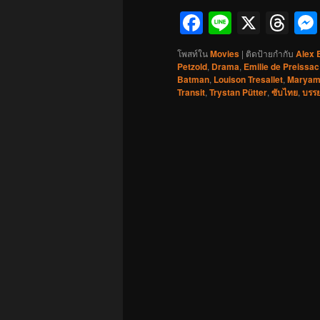
Facebook
Line
X
Th
โพสท์ใน
Movies
|
ติดป้ายกำกับ
Alex 
Petzold
,
Drama
,
Emilie de Preissac
Batman
,
Louison Tresallet
,
Maryam
Transit
,
Trystan Pütter
,
ซับไทย
,
บรร