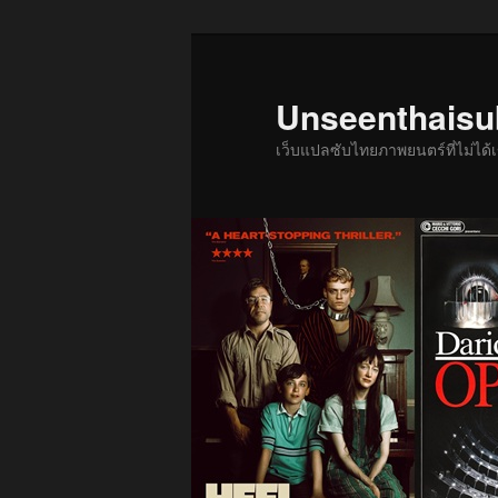
ข้าม
ข้าม
ไป
ไป
ยัง
บทความ
Unseenthais
เนื้อหา
รอง
เว็บแปลซับไทยภาพยนตร์ที่ไม่ไ
หลัก