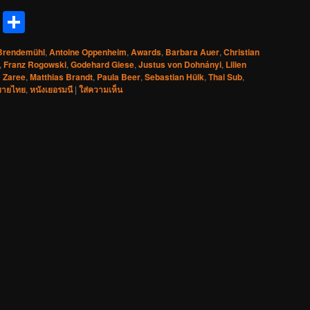
reads
Messenger
Share
Brendemühl
,
Antoine Oppenheim
,
Awards
,
Barbara Auer
,
Christian
,
Franz Rogowski
,
Godehard Giese
,
Justus von Dohnányi
,
Lilien
 Zaree
,
Matthias Brandt
,
Paula Beer
,
Sebastian Hülk
,
Thai Sub
,
ยายไทย
,
หนังเยอรมนี
|
ใส่ความเห็น