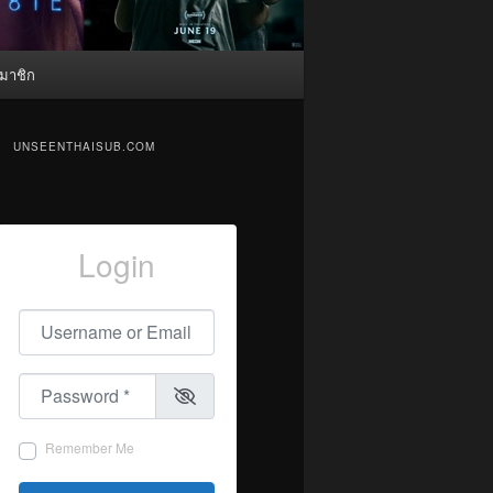
มาชิก
UNSEENTHAISUB.COM
Login
Username or Email
*
Password
*
Remember Me