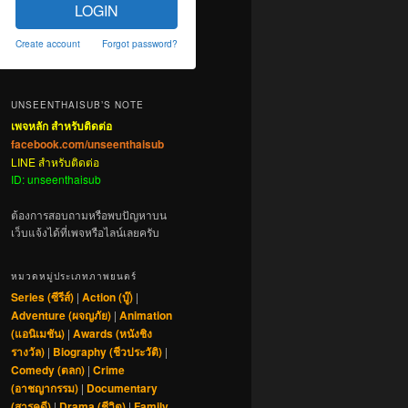
LOGIN
Create account
Forgot password?
UNSEENTHAISUB’S NOTE
เพจหลัก สำหรับติดต่อ
facebook.com/unseenthaisub
LINE สำหรับติดต่อ
ID: unseenthaisub
ต้องการสอบถามหรือพบปัญหาบน
เว็บแจ้งได้ที่เพจหรือไลน์เลยครับ
หมวดหมู่ประเภทภาพยนตร์
Series (ซีรีส์)
|
Action (บู๊)
|
Adventure (ผจญภัย)
|
Animation
(แอนิเมชัน)
|
Awards (หนังชิง
รางวัล)
|
Biography (ชีวประวัติ)
|
Comedy (ตลก)
|
Crime
(อาชญากรรม)
|
Documentary
(สารคดี)
|
Drama (ชีวิต)
|
Family