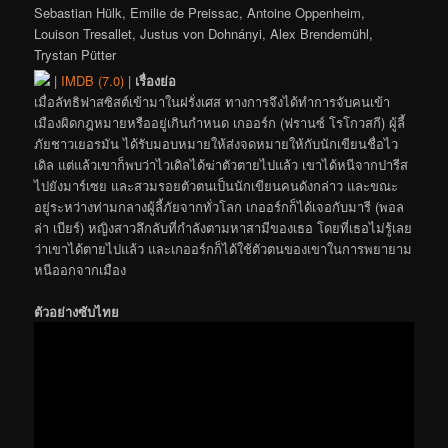
Sebastian Hülk, Emilie de Preissac, Antoine Oppenheim,
Louison Tresallet, Justus von Dohnányi, Alex Brendemühl,
Trystan Pütter
|
IMDB (7.0)
|
เรื่องย่อ
เมื่อลัทธิฟาสซิสต์เข้ามาในฝรั่งเศส ทางการจึงได้ทำการจับคนเข้า
เมืองผิดกฎหมายหรืออยู่เกินกำหนด เกออร์ก (ฟรานซ์ โรโกวสกี) ผู้ลี้
ภัยชาวเยอรมัน ได้รับมอบหมายให้ส่งจดหมายให้กับนักเขียนชื่อไว
เดิล แต่แล้วเขาก็พบว่าไวเดิลได้ฆ่าตัวตายไปแล้ว เขาได้หนีจากปารีส
ไปยังมาร์เซย และสวมรอยตัวตนเป็นนักเขียนคนดังกล่าว และขณะ
อยู่ระหว่างท่ามกลางผู้ลี้ภัยจากทั่วโลก เกออร์กก็ได้เจอกับมารี (พอล
ล่า เบียร์) หญิงสาวลึกลับที่กำลังตามหาสามีของเธอ โดยที่เธอไม่รู้เลย
ว่าเขาได้ตายไปแล้ว และเกออร์กก็ได้ใช้ตัวตนของเขาในการพยายาม
หนีออกจากเมือง
ตัวอย่างซับไทย