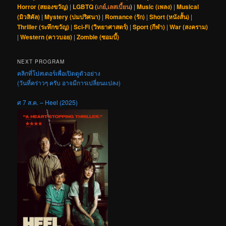
Horror (สยองขวัญ)
|
LGBTQ (
เกย์
,
เลสเบี้ยน
)
|
Music (เพลง)
|
Musical
(มิวสิคัล)
|
Mystery (ปมปริศนา)
|
Romance (รัก)
|
Short (หนังสั้น)
|
Thriller (ระทึกขวัญ)
|
Sci-Fi (วิทยาศาสตร์)
|
Sport (กีฬา)
|
War (สงคราม)
|
Western (คาวบอย)
|
Zombie (ซอมบี้)
NEXT PROGRAM
คลิกที่โปสเตอร์เพื่อเปิดดูตัวอย่าง
(วันที่คร่าวๆ ครับ อาจมีการเปลี่ยนแปลง)
ศ 7 ส.ค. – Heel (2025)