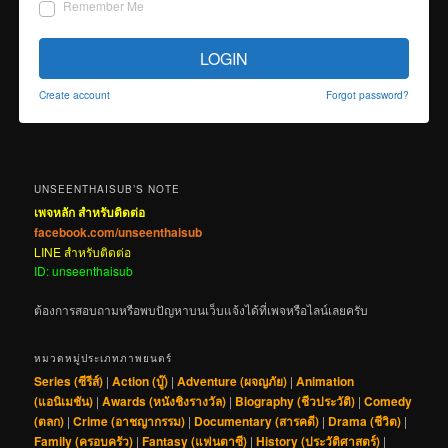
Remember Me
LOGIN
Create account
Forgot password?
UNSEENTHAISUB’S NOTE
เพจหลัก สำหรับติดต่อ
facebook.com/unseenthaisub
LINE สำหรับติดต่อ
ID: unseenthaisub
ต้องการสอบถามหรือพบปัญหาบนเว็บแจ้งได้ที่เพจหรือไลน์เลยครับ
หมวดหมู่ประเภทภาพยนตร์
Series (ซีรีส์)
|
Action (บู๊)
|
Adventure (ผจญภัย)
|
Animation
(แอนิเมชัน)
|
Awards (หนังชิงรางวัล)
|
Biography (ชีวประวัติ)
|
Comedy
(ตลก)
|
Crime (อาชญากรรม)
|
Documentary (สารคดี)
|
Drama (ชีวิต)
|
Family (ครอบครัว)
|
Fantasy (แฟนตาซี)
|
History (ประวัติศาสตร์)
|