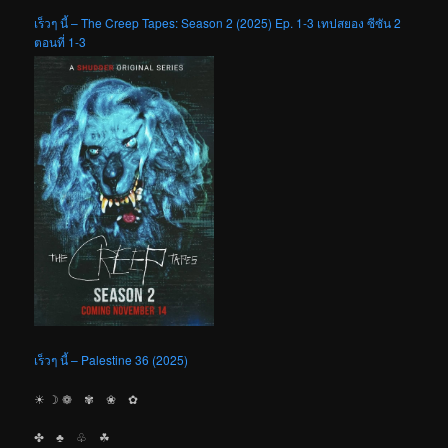
เร็วๆ นี้ – The Creep Tapes: Season 2 (2025) Ep. 1-3 เทปสยอง ซีซัน 2
ตอนที่ 1-3
เร็วๆ นี้ – Palestine 36 (2025)
☀︎ ☽ ❁ ✾ ❀ ✿
✤ ♣︎ ♧ ☘︎