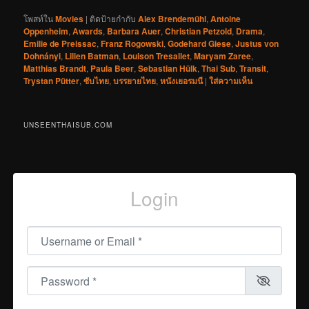
โพสท์ใน
Movies
|
ติดป้ายกำกับ
Alex Brendemühl
,
Antoine
Oppenheim
,
Awards
,
Barbara Auer
,
Christian Petzold
,
Drama
,
Emilie de Preissac
,
Franz Rogowski
,
Godehard Giese
,
Justus von
Dohnányi
,
Lilien Batman
,
Louison Tresallet
,
Maryam Zaree
,
Matthias Brandt
,
Paula Beer
,
Sebastian Hülk
,
Thai Sub
,
Transit
,
Trystan Pütter
,
ซับไทย
,
บรรยายไทย
,
หนังเยอรมนี
|
ใส่ความเห็น
UNSEENTHAISUB.COM
Login
Username or Email
*
Password
*