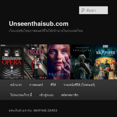
ข้าม
ข้าม
ไป
ไป
ค้นหา
ยัง
บทความ
เนื้อหา
รอง
Unseenthaisub.com
หลัก
เว็บแปลซับไทยภาพยนตร์ที่ไม่ได้เข้าฉายในประเทศไทย
เมนู
หน้าแรก
ภาพยนตร์
ซีรีส์
รวมหนังซีรีส์ (โปสเตอร์)
หลัก
โปรแกรมเร็วๆ นี้
เข้าสู่ระบบ
สมัครสมาชิก
คลังเก็บป้ายกำกับ:
MARYAM ZAREE