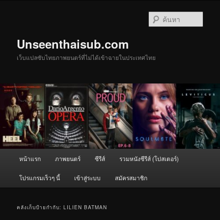
ข้าม
ข้าม
ไป
ไป
ค้นหา
ยัง
บทความ
เนื้อหา
รอง
Unseenthaisub.com
หลัก
เว็บแปลซับไทยภาพยนตร์ที่ไม่ได้เข้าฉายในประเทศไทย
เมนู
หน้าแรก
ภาพยนตร์
ซีรีส์
รวมหนังซีรีส์ (โปสเตอร์)
หลัก
โปรแกรมเร็วๆ นี้
เข้าสู่ระบบ
สมัครสมาชิก
คลังเก็บป้ายกำกับ:
LILIEN BATMAN