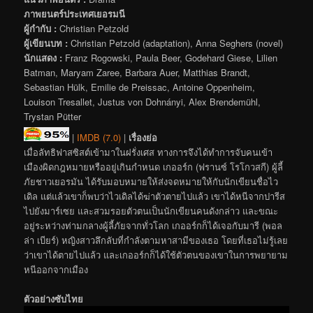
ภาพยนตร์ประเทศเยอรมนี
ผู้กำกับ :
Christian Petzold
ผู้เขียนบท :
Christian Petzold (adaptation), Anna Seghers (novel)
นักแสดง :
Franz Rogowski, Paula Beer, Godehard Giese, Lilien
Batman, Maryam Zaree, Barbara Auer, Matthias Brandt,
Sebastian Hülk, Emilie de Preissac, Antoine Oppenheim,
Louison Tresallet, Justus von Dohnányi, Alex Brendemühl,
Trystan Pütter
|
IMDB (7.0)
|
เรื่องย่อ
เมื่อลัทธิฟาสซิสต์เข้ามาในฝรั่งเศส ทางการจึงได้ทำการจับคนเข้า
เมืองผิดกฎหมายหรืออยู่เกินกำหนด เกออร์ก (ฟรานซ์ โรโกวสกี) ผู้ลี้
ภัยชาวเยอรมัน ได้รับมอบหมายให้ส่งจดหมายให้กับนักเขียนชื่อไว
เดิล แต่แล้วเขาก็พบว่าไวเดิลได้ฆ่าตัวตายไปแล้ว เขาได้หนีจากปารีส
ไปยังมาร์เซย และสวมรอยตัวตนเป็นนักเขียนคนดังกล่าว และขณะ
อยู่ระหว่างท่ามกลางผู้ลี้ภัยจากทั่วโลก เกออร์กก็ได้เจอกับมารี (พอล
ล่า เบียร์) หญิงสาวลึกลับที่กำลังตามหาสามีของเธอ โดยที่เธอไม่รู้เลย
ว่าเขาได้ตายไปแล้ว และเกออร์กก็ได้ใช้ตัวตนของเขาในการพยายาม
หนีออกจากเมือง
ตัวอย่างซับไทย