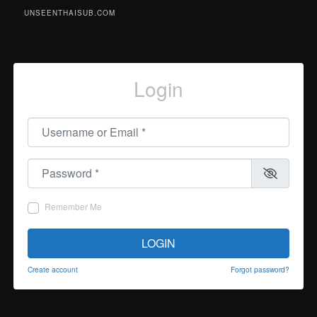
UNSEENTHAISUB.COM
Login
Username or Email
*
Password
*
Remember Me
LOGIN
Create account
Forgot password?