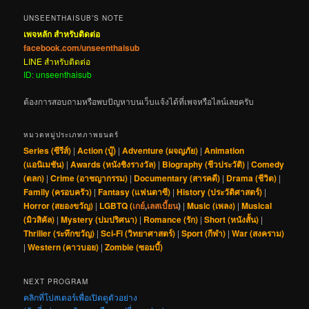
UNSEENTHAISUB’S NOTE
เพจหลัก สำหรับติดต่อ
facebook.com/unseenthaisub
LINE สำหรับติดต่อ
ID: unseenthaisub
ต้องการสอบถามหรือพบปัญหาบนเว็บแจ้งได้ที่เพจหรือไลน์เลยครับ
หมวดหมู่ประเภทภาพยนตร์
Series (ซีรีส์)
|
Action (บู๊)
|
Adventure (ผจญภัย)
|
Animation
(แอนิเมชัน)
|
Awards (หนังชิงรางวัล)
|
Biography (ชีวประวัติ)
|
Comedy
(ตลก)
|
Crime (อาชญากรรม)
|
Documentary (สารคดี)
|
Drama (ชีวิต)
|
Family (ครอบครัว)
|
Fantasy (แฟนตาซี)
|
History (ประวัติศาสตร์)
|
Horror (สยองขวัญ)
|
LGBTQ (
เกย์
,
เลสเบี้ยน
)
|
Music (เพลง)
|
Musical
(มิวสิคัล)
|
Mystery (ปมปริศนา)
|
Romance (รัก)
|
Short (หนังสั้น)
|
Thriller (ระทึกขวัญ)
|
Sci-Fi (วิทยาศาสตร์)
|
Sport (กีฬา)
|
War (สงคราม)
|
Western (คาวบอย)
|
Zombie (ซอมบี้)
NEXT PROGRAM
คลิกที่โปสเตอร์เพื่อเปิดดูตัวอย่าง