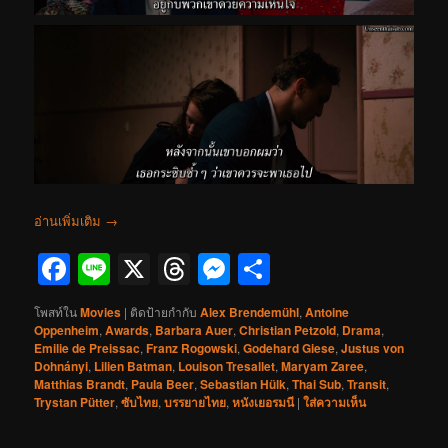
อ่านเพิ่มเติม
→
Facebook
Line
X
Threads
Messenger
Share
โพสท์ใน
Movies
|
ติดป้ายกำกับ
Alex Brendemühl
,
Antoine
Oppenheim
,
Awards
,
Barbara Auer
,
Christian Petzold
,
Drama
,
Emilie de Preissac
,
Franz Rogowski
,
Godehard Giese
,
Justus von
Dohnányi
,
Lilien Batman
,
Louison Tresallet
,
Maryam Zaree
,
Matthias Brandt
,
Paula Beer
,
Sebastian Hülk
,
Thai Sub
,
Transit
,
Trystan Pütter
,
ซับไทย
,
บรรยายไทย
,
หนังเยอรมนี
|
ใส่ความเห็น