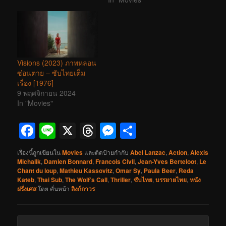
Visions (2023) ภาพหลอน
ซ่อนตาย – ซับไทยเต็ม
เรื่อง [1976]
9 พฤศจิกายน 2024
In "Movies"
Facebook
Line
X
Threads
Messenger
Share
เรื่องนี้ถูกเขียนใน
Movies
และติดป้ายกำกับ
Abel Lanzac
,
Action
,
Alexis
Michalik
,
Damien Bonnard
,
Francois Civil
,
Jean-Yves Berteloot
,
Le
Chant du loup
,
Mathieu Kassovitz
,
Omar Sy
,
Paula Beer
,
Reda
Kateb
,
Thai Sub
,
The Wolf’s Call
,
Thriller
,
ซับไทย
,
บรรยายไทย
,
หนัง
ฝรั่งเศส
โดย
คั่นหน้า
ลิงก์ถาวร