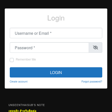
Login
Username or Email
*
Password
*
Remember Me
LOGIN
Create account
Forgot password?
UNSEENTHAISUB’S NOTE
เพจหลัก สำหรับติดต่อ