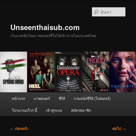
ข้าม
ไป
ค้นหา
ยัง
เนื้อหา
Unseenthaisub.com
หลัก
เว็บแปลซับไทยภาพยนตร์ที่ไม่ได้เข้าฉายในประเทศไทย
เมนู
หน้าแรก
ภาพยนตร์
ซีรีส์
รวมหนังซีรีส์ (โปสเตอร์)
หลัก
โปรแกรมเร็วๆ นี้
เข้าสู่ระบบ
สมัครสมาชิก
เมนู
←
ก่อนหน้า
ต่อไป
→
นำทาง