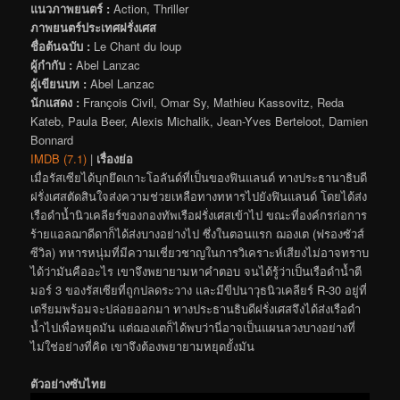
แนวภาพยนตร์ :
Action, Thriller
ภาพยนตร์ประเทศฝรั่งเศส
ชื่อต้นฉบับ :
Le Chant du loup
ผู้กำกับ :
Abel Lanzac
ผู้เขียนบท :
Abel Lanzac
นักแสดง :
François Civil, Omar Sy, Mathieu Kassovitz, Reda
Kateb, Paula Beer, Alexis Michalik, Jean-Yves Berteloot, Damien
Bonnard
IMDB (7.1)
|
เรื่องย่อ
เมื่อรัสเซียได้บุกยึดเกาะโอลันด์ที่เป็นของฟินแลนด์ ทางประธานาธิบดี
ฝรั่งเศสตัดสินใจส่งความช่วยเหลือทางทหารไปยังฟินแลนด์ โดยได้ส่ง
เรือดำน้ำนิวเคลียร์ของกองทัพเรือฝรั่งเศสเข้าไป ขณะที่องค์กรก่อการ
ร้ายแอลฌาดีดาก็ได้ส่งบางอย่างไป ซึ่งในตอนแรก ฌองเต (ฟรองซัวส์
ซีวิล) ทหารหนุ่มที่มีความเชี่ยวชาญในการวิเคราะห์เสียงไม่อาจทราบ
ได้ว่ามันคืออะไร เขาจึงพยายามหาคำตอบ จนได้รู้ว่าเป็นเรือดำน้ำตี
มอร์ 3 ของรัสเซียที่ถูกปลดระวาง และมีขีปนาวุธนิวเคลียร์ R-30 อยู่ที่
เตรียมพร้อมจะปล่อยออกมา ทางประธานธิบดีฝรั่งเศสจึงได้ส่งเรือดำ
น้ำไปเพื่อหยุดมัน แต่ฌองเตก็ได้พบว่านี่อาจเป็นแผนลวงบางอย่างที่
ไม่ใช่อย่างที่คิด เขาจึงต้องพยายามหยุดยั้งมัน
ตัวอย่างซับไทย