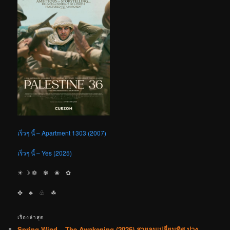
เร็วๆ นี้ – Apartment 1303 (2007)
เร็วๆ นี้ – Yes (2025)
☀︎ ☽ ❁ ✾ ❀ ✿
✤ ♣︎ ♧ ☘︎
เรื่องล่าสุด
Spring Wind – The Awakening (2026) สายลมเปลี่ยนทิศ ปวง