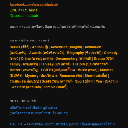
facebook.com/unseenthaisub
LINE สำหรับติดต่อ
ID: unseenthaisub
ต้องการสอบถามหรือพบปัญหาบนเว็บแจ้งได้ที่เพจหรือไลน์เลยครับ
หมวดหมู่ประเภทภาพยนตร์
Series (ซีรีส์)
|
Action (บู๊)
|
Adventure (ผจญภัย)
|
Animation
(แอนิเมชัน)
|
Awards (หนังชิงรางวัล)
|
Biography (ชีวประวัติ)
|
Comedy
(ตลก)
|
Crime (อาชญากรรม)
|
Documentary (สารคดี)
|
Drama (ชีวิต)
|
Family (ครอบครัว)
|
Fantasy (แฟนตาซี)
|
History (ประวัติศาสตร์)
|
Horror (สยองขวัญ)
|
LGBTQ (
เกย์
,
เลสเบี้ยน
)
|
Music (เพลง)
|
Musical
(มิวสิคัล)
|
Mystery (ปมปริศนา)
|
Romance (รัก)
|
Short (หนังสั้น)
|
Thriller (ระทึกขวัญ)
|
Sci-Fi (วิทยาศาสตร์)
|
Sport (กีฬา)
|
War (สงคราม)
|
Western (คาวบอย)
|
Zombie (ซอมบี้)
NEXT PROGRAM
คลิกที่โปสเตอร์เพื่อเปิดดูตัวอย่าง
(วันที่คร่าวๆ ครับ อาจมีการเปลี่ยนแปลง)
จ 10 ส.ค. – Okinawan Horror Stories 2 (2013) เรื่องเล่าสยองจากโอกินา