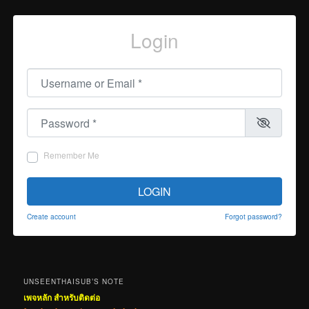
Login
Username or Email
*
Password
*
Remember Me
LOGIN
Create account
Forgot password?
UNSEENTHAISUB’S NOTE
เพจหลัก สำหรับติดต่อ