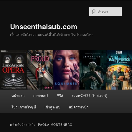
ข้าม
ข้าม
ไป
ไป
ค้นหา
ยัง
บทความ
เนื้อหา
รอง
Unseenthaisub.com
หลัก
เว็บแปลซับไทยภาพยนตร์ที่ไม่ได้เข้าฉายในประเทศไทย
เมนู
หน้าแรก
ภาพยนตร์
ซีรีส์
รวมหนังซีรีส์ (โปสเตอร์)
หลัก
โปรแกรมเร็วๆ นี้
เข้าสู่ระบบ
สมัครสมาชิก
คลังเก็บป้ายกำกับ:
PAOLA MONTENERO