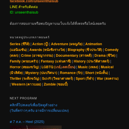
facebook.com/unseenthaisub
LINE สำหรับติดต่อ
ID: unseenthaisub
ต้องการสอบถามหรือพบปัญหาบนเว็บแจ้งได้ที่เพจหรือไลน์เลยครับ
หมวดหมู่ประเภทภาพยนตร์
Series (ซีรีส์)
|
Action (บู๊)
|
Adventure (ผจญภัย)
|
Animation
(แอนิเมชัน)
|
Awards (หนังชิงรางวัล)
|
Biography (ชีวประวัติ)
|
Comedy
(ตลก)
|
Crime (อาชญากรรม)
|
Documentary (สารคดี)
|
Drama (ชีวิต)
|
Family (ครอบครัว)
|
Fantasy (แฟนตาซี)
|
History (ประวัติศาสตร์)
|
Horror (สยองขวัญ)
|
LGBTQ (
เกย์
,
เลสเบี้ยน
)
|
Music (เพลง)
|
Musical
(มิวสิคัล)
|
Mystery (ปมปริศนา)
|
Romance (รัก)
|
Short (หนังสั้น)
|
Thriller (ระทึกขวัญ)
|
Sci-Fi (วิทยาศาสตร์)
|
Sport (กีฬา)
|
War (สงคราม)
|
Western (คาวบอย)
|
Zombie (ซอมบี้)
NEXT PROGRAM
คลิกที่โปสเตอร์เพื่อเปิดดูตัวอย่าง
(วันที่คร่าวๆ ครับ อาจมีการเปลี่ยนแปลง)
ศ 7 ส.ค. – Heel (2025)