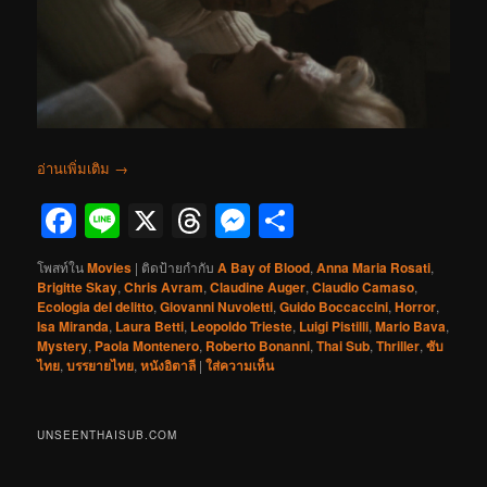
อ่านเพิ่มเติม
→
Facebook
Line
X
Threads
Messenger
Share
โพสท์ใน
Movies
|
ติดป้ายกำกับ
A Bay of Blood
,
Anna Maria Rosati
,
Brigitte Skay
,
Chris Avram
,
Claudine Auger
,
Claudio Camaso
,
Ecologia del delitto
,
Giovanni Nuvoletti
,
Guido Boccaccini
,
Horror
,
Isa Miranda
,
Laura Betti
,
Leopoldo Trieste
,
Luigi Pistilli
,
Mario Bava
,
Mystery
,
Paola Montenero
,
Roberto Bonanni
,
Thai Sub
,
Thriller
,
ซับ
ไทย
,
บรรยายไทย
,
หนังอิตาลี
|
ใส่ความเห็น
UNSEENTHAISUB.COM